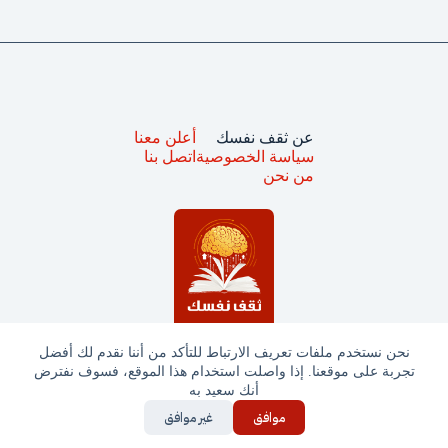
عن ثقف نفسك
أعلن معنا
سياسة الخصوصية
اتصل بنا
من نحن
نحن نستخدم ملفات تعريف الارتباط للتأكد من أننا نقدم لك أفضل
تجربة على موقعنا. إذا واصلت استخدام هذا الموقع، فسوف نفترض
جميع الحقوق محفوظة © ثقف نفسك 2025
أنك سعيد به
موافق
غير موافق