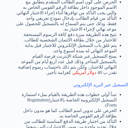
الحرص على كون اسم الطالب المتقدم يتطابق مع
الاسم الموجود داخل بطاقة الرقم القومي الخاص به
والتي يجب التأكد من توافرها أثناء إجراء الاختبار النهائي.
التأكد من قيام الطالب بإدخال نموذج تعريفي واحد
فقط، وذلك حتى يتم السماح له بالتسجيل للحصول على
موعد نهائي لإجراء الاختبار به.
تتيح هذه الطريقة ميزة دفع كافة الرسوم المستحقة
للاختبار من خلال بطاقة الائتمان الشخصية للطالب.
يتم غلق باب التسجيل الإلكتروني للاختبار قبل بداية
الموعد النهائي له بمدة أسبوع واحد.
يمنح التسجيل عبر شبكة الإنترنت فرصة القيام
بالتسجيل المتأخر وذلك قبل عدد أربع أيام من الموعد
النهائي للاختبار، ولكن يتم ذلك باحتساب رسوم إضافية
تقدر ب 40
دولار أمريكي
كغرامة تأخير.
التسجيل عبر البريد الإلكتروني
تبدأ أولى خطوات هذه الطريقة بالقيام بملء استمارة
التسجيل الإلكترونية الخاصة بالاختبار(Registration
Form).
الحرص على تدوين اسم الطالب كما هو مدون داخل
بطاقة الرقم القومي الخاصة به.
التأكد من اختيار طريقة الدفع المناسبة للطالب من
خلال تحديد واحدة من ضمن الاختيارات التي يتيحها