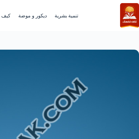
لتجاوز
لى
لمحتوى
تنمية بشرية
ديكور و موضة
كيف