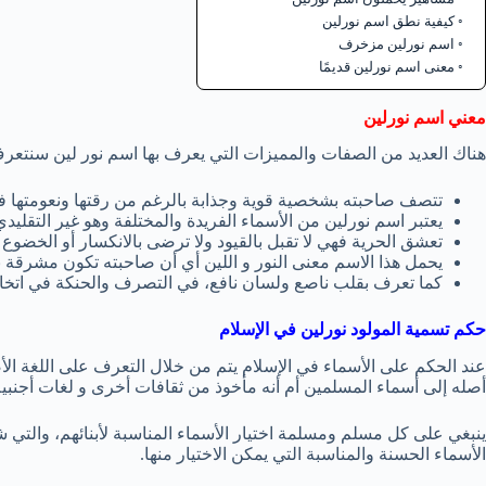
كيفية نطق اسم نورلين
اسم نورلين مزخرف
معنى اسم نورلين قديمًا
معني اسم نورلين
هناك العديد من الصفات والمميزات التي يعرف بها اسم نور لين سنتعرف ع
تتصف صاحبته بشخصية قوية وجذابة بالرغم من رقتها ونعومتها في
يعتبر اسم نورلين من الأسماء الفريدة والمختلفة وهو غير التقليدي
تعشق الحرية فهي لا تقبل بالقيود ولا ترضى بالانكسار أو الخضو
يحمل هذا الاسم معنى النور و اللين أي أن صاحبته تكون مشرقة بش
كما تعرف بقلب ناصع ولسان نافع، في التصرف والحنكة في اتخاذ
حكم تسمية المولود نورلين في الإسلام
عند الحكم على الأسماء في الإسلام يتم من خلال التعرف على اللغة ال
أصله إلى أسماء المسلمين أم أنه مأخوذ من ثقافات أخرى و لغات أجنبية
ينبغي على كل مسلم ومسلمة اختيار الأسماء المناسبة لأبنائهم، والتي 
الأسماء الحسنة والمناسبة التي يمكن الاختيار منها.