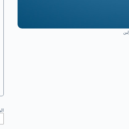
ين
ال