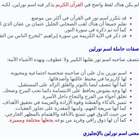
لم يكن هناك لفظ واضح في
القرآن الكريم
يذكر فيه اسم نورلين، لكنه 
قد تتكرر اسم نور في القرآن في أكثر من موضع.
نعلم جميعا أن هناك لقب الصحابي الجليل عثمان بن عفان الذي ل
كما أنه تم ذكره في سورة النور.
قد ذكر في الآية الكريمة من سورة إبراهيم “لتخرج الناس من الظل
صفات حاملة اسم نورلين
تتصف صاحبه اسم نور بقلبها الكبير ولا عطوف، وبهذه الأشياء الآتية:
اسم نورين يدل على أن صاحبته شخصية اجتماعية ومحبوبة.
لها كاريزما في محيط عائلتها وأصدقائها.
كما أنها تتصف أيضا بالتوتر والقلق الزائد على المستقبل.
لها وجه بشوش يحافظ على الابتسامة دائما تحب المرح وضحك.
تخلق أجواء من الفرح والنجاح داخل الأسرة.
تتميز بالذكاء والفطنة وقوة الإرادة والعزيمة في تحقيق الأهداف.
كما أنها سريعة الفهم، ولديها المقدرة على تجاوز العقبات.
من حيث الذوق فهي تتمتع بالأناقة والاهتمام بالمظهر الخارجي.
كما أن لها ذوق راقي وفريد من نوعه
يجعلها مختلفة ومميزة
.
معنى اسم نورلين بالإنجليزي