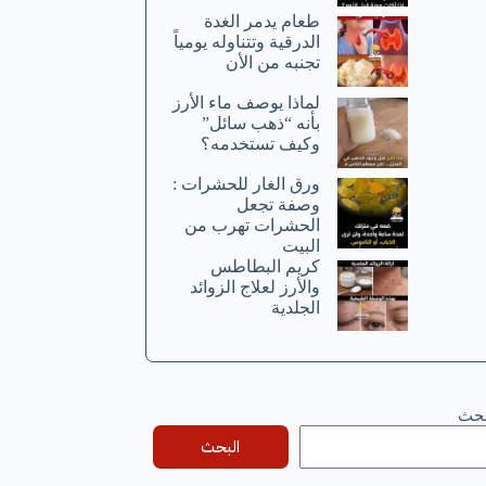
طعام يدمر الغدة
الدرقية وتتناوله يومياً
تجنبه من الأن
لماذا يوصف ماء الأرز
بأنه “ذهب سائل”
وكيف تستخدمه؟
ورق الغار للحشرات :
وصفة تجعل
الحشرات تهرب من
البيت
كريم البطاطس
والأرز لعلاج الزوائد
الجلدية
بحث
البحث