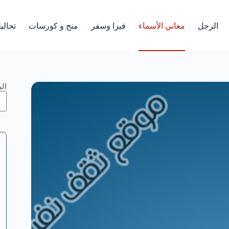
الرجل
معاني الأسماء
فيزا وسفر
منح و كورسات
تحالي
ال