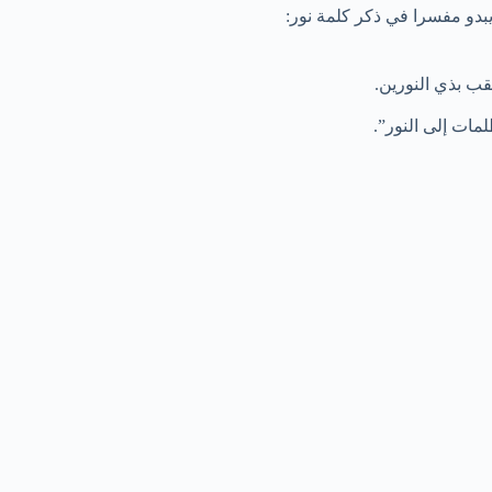
يبدو مفسرا في ذكر كلمة نور:
قب بذي النورين.
مات إلى النور”.