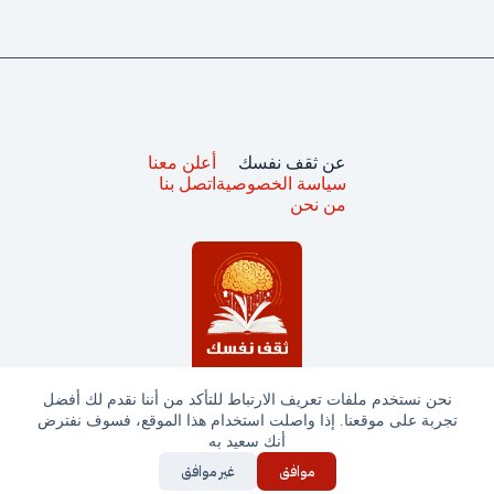
عن ثقف نفسك
أعلن معنا
سياسة الخصوصية
اتصل بنا
من نحن
نحن نستخدم ملفات تعريف الارتباط للتأكد من أننا نقدم لك أفضل
تجربة على موقعنا. إذا واصلت استخدام هذا الموقع، فسوف نفترض
جميع الحقوق محفوظة © ثقف نفسك 2025
أنك سعيد به
موافق
غير موافق