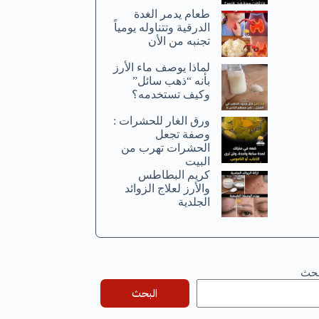
طعام يدمر الغدة
الدرقية وتتناوله يومياً
تجنبه من الأن
لماذا يوصف ماء الأرز
بأنه “ذهب سائل”
وكيف تستخدمه؟
ورق الغار للحشرات :
وصفة تجعل
الحشرات تهرب من
البيت
كريم البطاطس
والأرز لعلاج الزوائد
الجلدية
بحث
البحث