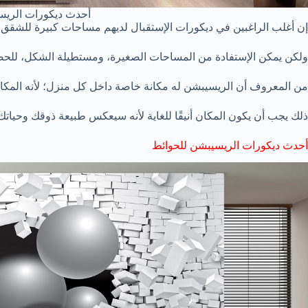
أحدث ديكورات الريسبشن
إن أغلب الراغبين في ديكورات الإستقبال لديهم مساحات كبيرة للشقق.
ولكن يمكن الإستفادة من المساحات الصغيرة، ومستطيلة الشكل، للح
من المعروف أن الريسيبشن له مكانة خاصة داخل كل منزل؛ لأنه المك
ذلك يجب أن يكون المكان أنيقًا للغاية لأنه سيعكس طبيعة ذوقك وحياتك
أحدث ديكورات الريسيبشن للحوائط