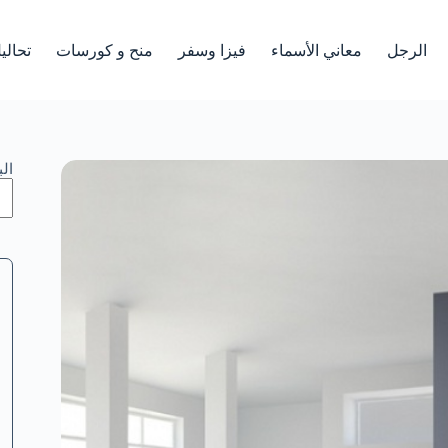
الرجل
معاني الأسماء
فيزا وسفر
منح و كورسات
تحالي
ال