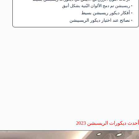
ريسبشن تم دمج الألوان البُنية بشكل أنيق
أفكار ديكور ريسبشن بسيط
نصائح عند اختيار ديكور الريسيبشن
أحدث ديكورات الريسبشن 2023