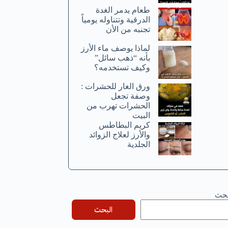
طعام يدمر الغدة
الدرقية وتتناوله يومياً
تجنبه من الأن
لماذا يوصف ماء الأرز
بأنه “ذهب سائل”
وكيف تستخدمه؟
ورق الغار للحشرات :
وصفة تجعل
الحشرات تهرب من
البيت
كريم البطاطس
والأرز لعلاج الزوائد
الجلدية
بحث
البحث