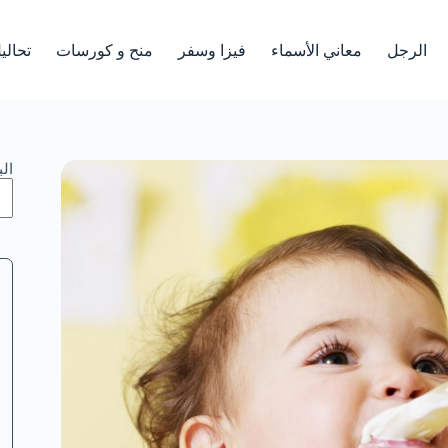
الرجل
معاني الأسماء
فيزا وسفر
منح و كورسات
تحالي
ال