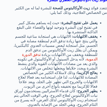
تتعدد فوائد
زيت الأوكالبتوس للصحة
للبشرة لما له من الكثير
من الخصائص العلاجية، وذلك كما يلي:
يعمل على تفتيح البشرة:
حيث إنه يساهم بشكل كبير
في تفتيح لون البشرة وتوحيد لونها والقضاء على البقع
الداكنة المنتشرة بها.
يخفف الالتهابات:
الالتهابات هي استجابة مناعية للجسم
والتي ينتج عنها زيادة تدفق الدم لمنطقة مصابة في
الجسم، مثل استجابة لبعض مسببات العدوى كالبكتيريا،
ويمكن أن يقلل زيت الأوكالبتوس من تدفق الدم
للمنطقة ويخفف من الالتهابات بزيادة
تدفق الدورة
الدموية
، لأنه يدخل السينول أو الأوكاليبتول في تكوينه
والذي يعد من مضادات الالتهابات القوية والذي ينشط
البشرة ويجدد خلاياها ويجعلها تتخلص من الالتهابات.
يعالج الإكزيما:
وذلك لامتلاكه الكثير من الخصائص
المضادة للالتهابات، لذا فإن استخدامه يعد فعالا لعلاج
الالتهابات والجروح التي تظهر على الجلد، ويعد علاجا
فعالا للإكزيما مع تخفيفه بأنواع أخرى من الزيوت.
يطهر الجروح:
كان قدماء الأستراليين يستخدمون أوراق
نبات الأوكالبتوس لعلاج الجروح، وفي الوقت الحالي يتم
استخدام زيت الأوكالبتوس لذلك الغرض، لأنه يسرع من
التئام الجروح، ويقي الجلد من الإصابة بالعدوى.