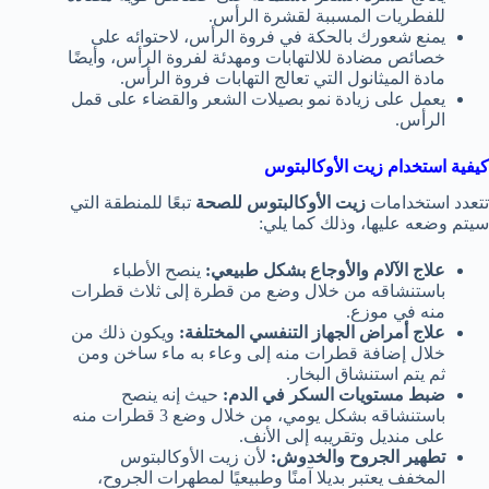
للفطريات المسببة لقشرة الرأس.
يمنع شعورك بالحكة في فروة الرأس، لاحتوائه على
خصائص مضادة للالتهابات ومهدئة لفروة الرأس، وأيضًا
مادة الميثانول التي تعالج التهابات فروة الرأس.
يعمل على زيادة نمو بصيلات الشعر والقضاء على قمل
الرأس.
كيفية استخدام زيت الأوكالبتوس
تتعدد استخدامات
زيت الأوكالبتوس للصحة
تبعًا للمنطقة التي
سيتم وضعه عليها، وذلك كما يلي:
علاج الآلام والأوجاع بشكل طبيعي:
ينصح الأطباء
باستنشاقه من خلال وضع من قطرة إلى ثلاث قطرات
منه في موزع.
علاج أمراض الجهاز التنفسي المختلفة:
ويكون ذلك من
خلال إضافة قطرات منه إلى وعاء به ماء ساخن ومن
ثم يتم استنشاق البخار.
ضبط مستويات السكر في الدم:
حيث إنه ينصح
باستنشاقه بشكل يومي، من خلال وضع 3 قطرات منه
على منديل وتقريبه إلى الأنف.
تطهير الجروح والخدوش:
لأن زيت الأوكالبتوس
المخفف يعتبر بديلا آمنًا وطبيعيًا لمطهرات الجروح،