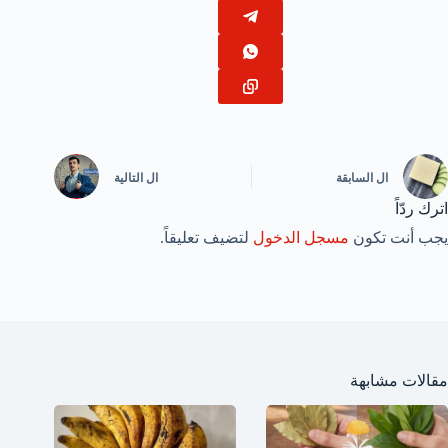
ال
السابقة
ال
التالية
اترك ردّاً
يجب أنت تكون
مسجل الدخول
لتضيف تعليقاً.
مقالات مشابهة