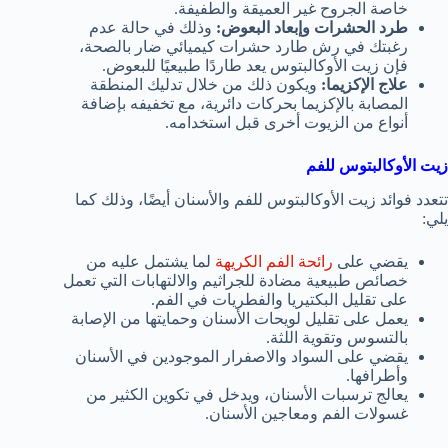
خاصة الجروح غير العميقة والطفيفة.
طرد الحشرات وإبعاد البعوض:
وذلك في حالة عدم
رغبتك في رش طارد حشرات كيميائي ضار بالصحة،
فإن زيت الأوكالبتوس يعد طاردًا طبيعيًا للبعوض.
علاج الإكزيما:
ويكون ذلك من خلال تدليك المنطقة
المصابة بالإكزيما بحركات دائرية، مع تخفيفه بإضافة
أنواع من الزيوت أخرى قبل استخدامه.
زيت الأوكالبتوس للفم
تتعدد فوائد زيت الأوكالبتوس للفم والأسنان أيضًا، وذلك كما
يلي:
يقضي على
رائحة الفم الكريهة
لما يشتمل عليه من
خصائص طبيعية مضادة للجراثيم والالتهابات التي تعمل
على تقليل البكتيريا والفطريات في الفم.
يعمل على تقليل لويحات الأسنان وحمايتها من الإصابة
بالتسوس وتقوية اللثة.
يقضي على السواد والاصفرار الموجودين في الأسنان
وأطرافها.
يعالج ترسبات الأسنان، ويدخل في تكوين الكثير من
غسولات الفم ومعاجين الأسنان.