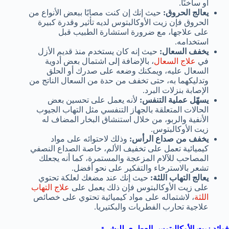
أو ساخنًا.
يعالج الحروق:
حيث إنك إن كنت مصابًا ببعض الأنواع من
الحروق فإن زيت الأوكالبتوس لديه تأثير وقدرة كبيرة
على علاجها، مع ضرورة استشارة الطبيب قبل
استخدامه.
يخفف السعال:
حيث إنه كان يستخدم منذ قديم الأزل
في
علاج السعال
، بالإضافة إلى اشتمال بعض أدوية
السعال عليه، ويمكنك وضعه على صدرك أو الحلق
وتدليكهما به، حتى تخفف من حدة من السعال الناتج من
الإصابة بنزلات البرد.
يسهّل عملية التنفس:
لأنه يعمل على تحسين بعض
الحالات المتعلقة بالجهاز التنفسي مثل التهاب الجيوب
الأنفية والربو، من خلال استنشاق البخار المضاف له
زيت الأوكالبتوس.
يخفف من صداع الرأس:
وذلك لاحتوائه على مواد
كيميائية تعمل على تخفيف الألم، خاصة الصداع النصفي
المصاحب للآلام المزعجة والمستمرة، كما أنه يجعلك
تشعر بالاسترخاء والتفكير على نحو أفضل.
يعالج التهاب اللثة:
حيث إنك عند مضغك لعلكة تحتوي
على زيت الأوكالبتوس فإن ذلك يعمل على
علاج التهاب
اللثة
، لاشتماله على مواد كيميائية تحتوي على خصائص
علاجية تحارب الفطريات والبكتيريا.
فوائد زيت الأوكالبتوس العطري
للبشرة