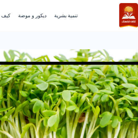
لتجاوز
لى
لمحتوى
تنمية بشرية
ديكور و موضة
كيف