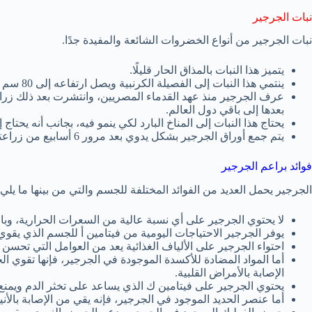
نبات الجرجير
نبات الجرجير من أنواع الخضروات الشائعة والمفيدة جدًا.
يتميز هذا النبات بالمذاق الحار قليلًا.
ينتمي هذا النبات إلى الفصيلة الكرنبية ويصل ارتفاعه إلى 80 سم ويتم تناول براعم الجرجير بشكل مباشر.
عرف الجرجير منذ عهد القدماء المصريين، وانتشرت بعد ذلك زر
بعدها إلى باقي دول العالم.
يحتاج هذا النبات إلى المناخ البارد لكي ينمو فيه، بجانب أنه يحت
يتم جمع أوراق الجرجير بشكل يدوي بعد مرور 6 أسابيع من زراعته.
فوائد براعم الجرجير
الجرجير يحمل العديد من الفوائد المختلفة للجسم والتي من بينها ما يلي:
لا يحتوي الجرجير على أي نسبة عالية من السعرات الحرارية، وبال
يوفر الجرجير الاحتياجات اليومية من فيتامين أ للجسم الذي يق
احتواء الجرجير على الألياف الغذائية يعد من العوامل التي تحسن
أما المواد المضادة للأكسدة الموجودة في الجرجير، فإنها تقوي
الإصابة بالأمراض القلبية.
يحتوي الجرجير على فيتامين ك الذي يساعد على تخثر الدم ويمنع
أما عنصر الحديد الموجود في الجرجير، فإنه يقي من الإصابة بالأ