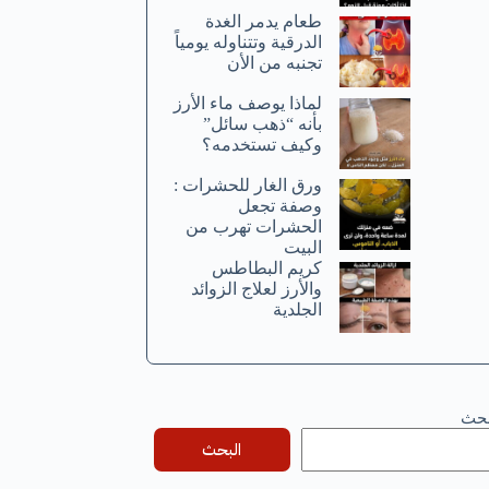
طعام يدمر الغدة
الدرقية وتتناوله يومياً
تجنبه من الأن
لماذا يوصف ماء الأرز
بأنه “ذهب سائل”
وكيف تستخدمه؟
ورق الغار للحشرات :
وصفة تجعل
الحشرات تهرب من
البيت
كريم البطاطس
والأرز لعلاج الزوائد
الجلدية
بحث
البحث