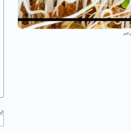
رجير
ال