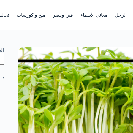
الرجل
معاني الأسماء
فيزا وسفر
منح و كورسات
تحالي
ال