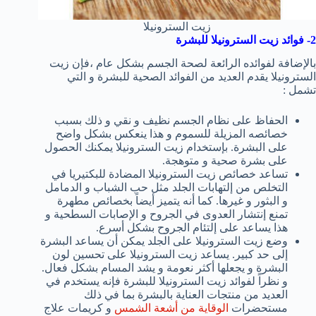
زيت السترونيلا
2- فوائد زيت السترونيلا للبشرة
بالإضافة لفوائده الرائعة لصحة الجسم بشكل عام ،فإن زيت
السترونيلا يقدم العديد من الفوائد الصحية للبشرة و التي
تشمل :
الحفاظ على نظام الجسم نظيف و نقي و ذلك بسبب
خصائصه المزيلة للسموم و هذا ينعكس بشكل واضح
على البشرة. بإستخدام زيت السترونيلا يمكنك الحصول
على بشرة صحية و متوهجة.
تساعد خصائص زيت السترونيلا المضادة للبكتيريا في
التخلص من إلتهابات الجلد مثل حب الشباب و الدمامل
و البثور و غيرها. كما أنه يتميز أيضاً بخصائص مطهرة
تمنع إنتشار العدوى في الجروح و الإصابات السطحية و
هذا يساعد على إلتئام الجروح بشكل أسرع.
وضع زيت السترونيلا على الجلد يمكن أن يساعد البشرة
إلى حد كبير. يساعد زيت السترونيلا على تحسين لون
البشرة و يجعلها أكثر نعومة و يشد المسام بشكل فعال.
و نظراً لفوائد زيت السترونيلا للبشرة فإنه يستخدم في
العديد من منتجات العناية بالبشرة بما في ذلك
مستحضرات
الوقاية من أشعة الشمس
و كريمات علاج