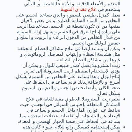
المعدة و الأمعاء الدقيقة و الأمعاء الغليظة. و بالتالي
يستخدم في
علاج فقدان الشهية
.
يعمل كمزيل طبيعي للسموم و الذي يساعد الجسم على
التخلص من المواد السامة الضارة. و في بعض الأحيان
يمنعها من أن تكون نشطة في الجسم. يساعد هذا الزيت
على زيادة إنتاج العرق في الجسم و يسهل إزالة السموم
من خلال التخلص من الدهون الزائدة و الزيوت و الملح و
حمض البوليك من الجسم.
يمكن أن يساعد أيضاً في علاج مشاكل العظام المختلفة
مثل هشاشة العظام و إلتهاب المفاصل الروماتويدي و
غيرها من مشاكل العظام الشائعة.
زيت السترونيلا يعمل كمدر طبيعي للبول، و يمكن أن
يؤدي الإستخدام المنتظم لزيت السترونيلا إلى تعزبز
إنتاج البول و هذا يساعد على التخلص من السموم بشكل
أسرع. و بالإضافة لذلك فإنه يساعد في الحفاظ على
صحة الكلى و أيضاً تخليص الجسم و الدم من السموم
بشكل فعال.
يعتبر زيت السترونيلا العطري مفيد للغاية في علاج
المشاكل المتعلقة بإحتباس السوائل في الجسم، حيث
يحافظ على توازن الماء داخل الجسم و يساعد في
الإبتعاد عن التشنجات أو تقلصات عضلات المعدة ، مما
يساعد في الحفاظ على صحة الجهاز الهضمي و المعدة.
يمكن إستخدامه كمسكن رائع للآلام، سواء كانت هذه