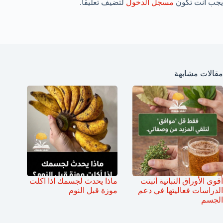
يجب أنت تكون
مسجل الدخول
لتضيف تعليقاً.
مقالات مشابهة
أقوى الأوراق النباتية أثبتت
ماذا يحدث لجسمك اذا اكلت
الدراسات فعاليتها في دعم
موزة قبل النوم
الجسم