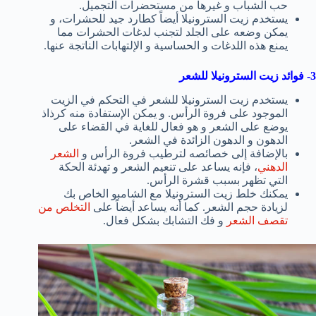
حب الشباب و غيرها من مستحضرات التجميل.
يستخدم زيت السترونيلا أيضاً كطارد جيد للحشرات، و
يمكن وضعه على الجلد لتجنب لدغات الحشرات مما
يمنع هذه اللدغات و الحساسية و الإلتهابات الناتجة عنها.
3- فوائد زيت السترونيلا للشعر
يستخدم زيت السترونيلا للشعر في التحكم في الزيت
الموجود على فروة الرأس. و يمكن الإستفادة منه كرذاذ
يوضع على الشعر و هو فعال للغاية في القضاء على
الدهون و الدهون الزائدة في الشعر.
بالإضافة إلى خصائصه لترطيب فروة الرأس و
الشعر
الدهني
، فإنه يساعد على تنعيم الشعر و تهدئة الحكة
التي تظهر بسبب قشرة الرأس.
يمكنك خلط زيت السترونيلا مع الشامبو الخاص بك
لزيادة حجم الشعر. كما أنه يساعد أيضاً على
التخلص من
تقصف الشعر
و فك التشابك بشكل فعال.