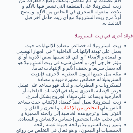
آلام عضلات أو آلام مفاصل. يمكنك وضع 3 قطرات من
زيت السترونيلا على المنطقة التي تشعر فيها بالألم و
تلاحظ مفعوله السحري في التخلص من الألم. و ينصح
أولاً مزج زيت السترونيلا مع أي زيت حامل آخر قبل
التدليك به.
فوائد أخرى في زيت السترونيلا
زيت السترونيلا له خصائص مضادة للإلتهابات، حيث
يعمل على تهدئة الإلتهابات الداخلية ” في الجهاز الهضمي
و المعدة و الأمعاء ” و التي قد تسببها بعض الأدوية أو أي
مؤثر خارجي آخر. و أفضل شيء في زيت السترونيلا هو
أنه يعمل سريعاً و يخفف الألم و الإلتهابات تماماً.
مثله مثل جميع الزيوت العطرية الأخرى، فإنزيت
السترونيلا له خصائص مطهرة قوية و مضادة
للميكروبات و الفطريات، و لذلك فهو يساعد على تقليل
فرص الإصابة بالعدوى سواء في الإصابات الداخلية أو
الخارجية و يساعد على شفاء الجروح بشكل أسرع.
زيت السترونيلا يعمل أيضاً كمضاد للإكتئاب حيث يساعد
الناس على
التخلص من الإكتئاب
و الحزن و القلق و
التوتر أيضاً. و ترجع هذه الخاصية إلى رائحته المميزة و
التي تجلب على الشخص إحساس بالإنتعاش و السعادة.
يتميز زيت السترونيلا برائحة جميلة تشبه رائحة
الحمضيات أو الليمون ، و هو فعال في التخلص من روائح