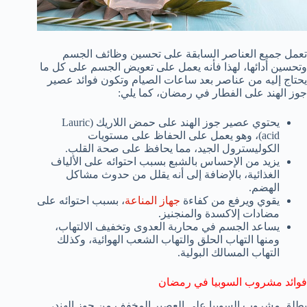
تعمل جميع العناصر السابقة على تحسين وظائف الجسم
وتحسين أدائها، لهذا فأنه يعمل على تعويض الجسم على كل ما
يحتاج إليه من عناصر بعد ساعات الصيام وتكون فوائد عصير
جوز الهند على الفطار في رمضان، كما يلي:
يحتوي عصير جوز الهند على حمض اللاريك (Lauric
acid)، وهو يعمل على الحفاظ على مستويات
الكوليسترول الجيد، مما يحافظ على صحة القلب.
يزيد من الإحساس بالشبع بسبب احتوائه على الألياف
الغذائية، بالإضافة إلى أنه يقلل من حدوث مشاكل
الهضم.
يقوي ويرفع من كفاءة
جهاز المناعة
، بسبب احتوائه على
مضادات إلاكسدة والمنجنيز.
يساعد الجسم في محاربة العدوى وتخفيف الالتهاب،
ومنها التهاب الحلق والتهاب الشعب الهوائية، وكذلك
التهاب المسالك البولية.
فوائد مشروب السوبيا في رمضان
يطلق مشروب السوبيا على العصير المخفف من جوز الهند،