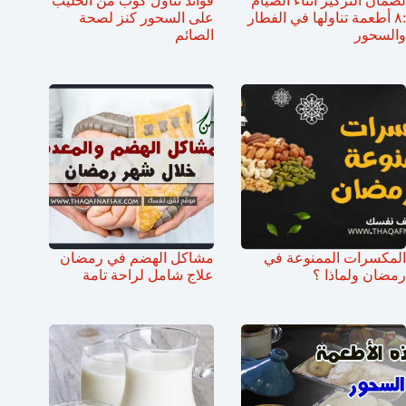
لضمان التركيز أثناء الصيام
فوائد تناول كوب من الحليب
:٨ أطعمة تناولها في الفطار
على السحور كنز لصحة
والسحور
الصائم
المكسرات الممنوعة في
مشاكل الهضم في رمضان
رمضان ولماذا ؟
علاج شامل لراحة تامة