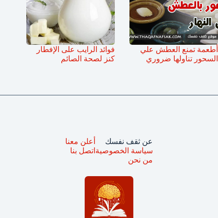
أطعمة تمنع العطش علي
فوائد الرايب على الإفطار
السحور تناولها ضروري
كنز لصحة الصائم
عن ثقف نفسك
أعلن معنا
سياسة الخصوصية
اتصل بنا
من نحن