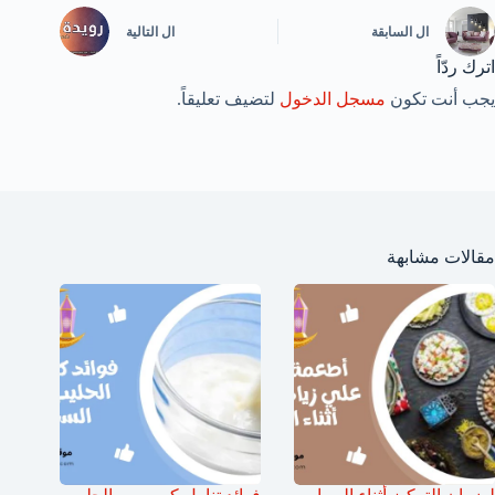
ال
السابقة
ال
التالية
اترك ردّاً
يجب أنت تكون
مسجل الدخول
لتضيف تعليقاً.
مقالات مشابهة