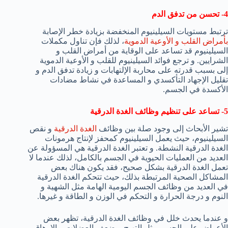
4- تحسن من تدفق الدم
ترتبط مستويات السيلينيوم المنخفضة بزيادة خطر الإصابة
بأمراض القلب و الأوعية الدموية
، لذلك فإن تناول مكملات
السيلينيوم قد تساعد على الوقاية من أمراض القلب و
الشرايين. و ترجع فوائد السيلينيوم للقلب و الأوعية الدموية
إلى بسبب قدرته على محاربة الإلتهابات و زيادة تدفق الدم و
تقليل الإجهاد التأكسدي و المساعدة في نشاط مضادات
الأكسدة في الجسم.
5- تساعد على تنظيم وظائف الغدة الدرقية
تشير الأبحاث إلى وجود صلة بين وظائف
الغدة الدرقية
و نقص
السيلينيوم، حيث يعمل السيلينيوم كمحفز لإنتاج هرمونات
الغدة الدرقية النشطة. و تعتبر الغدة الدرقية هي المسؤولة عن
العديد من العمليات الحيوية في الجسم بالكامل، لذلك عندما لا
تعمل الغدة الدرقية بشكل صحيح، فقد يكون هناك بعض
المشاكل الصحية المرتبطة بذلك، حيث تتحكم الغدة الدرقية
في العديد من وظائف الجسم اليومية الهامة مثل الشهية و
النوم و درجة الحرارة و التحكم في الوزن و الطاقة و غيرها.
و عندما يحدث خلل في وظائف الغدة الدرقية، تظهر بعض
الأعراض على الجسم مثل التهيج و ضعف العضلات و الإرهاق و