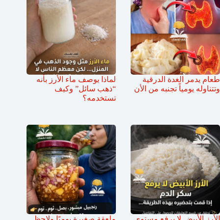
طعام يدمر الغدة الدرقية
لماذا يوصف ماء الأرز بأنه
وتتناوله يومياً تجنبه من الأن
“ذهب سائل” وكيف
تستخدمه؟
الأرز الأبيض لا يرفع مستوى
ملعقة صغيرة يوميًا ولاحظ