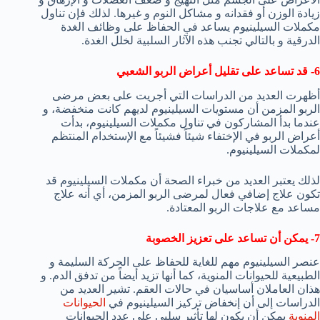
زيادة الوزن أو فقدانه و مشاكل النوم و غيرها. لذلك فإن تناول
مكملات السيلينيوم يساعد في الحفاظ على وظائف الغدة
الدرقية و بالتالي تجنب هذه الآثار السلبية لخلل الغدة.
6- قد تساعد على تقليل أعراض الربو الشعبي
أظهرت العديد من الدراسات التي أجريت على بعض مرضى
الربو المزمن أن مستويات السيلينيوم لديهم كانت منخفضة، و
عندما بدأ المشاركون في تناول مكملات السيلينيوم، بدأت
أعراض الربو في الإختفاء شيئاً فشيئاً مع الإستخدام المنتظم
لمكملات السيلينيوم.
لذلك يعتبر العديد من خبراء الصحة أن مكملات السيلينيوم قد
تكون علاج إضافي فعال لمرضى الربو المزمن، أي أنه علاج
مساعد مع علاجات الربو المعتادة.
7- يمكن أن تساعد على تعزيز الخصوبة
عنصر السيلينيوم مهم للغاية للحفاظ على الحركة السليمة و
الطبيعية للحيوانات المنوية، كما أنها تزيد أيضاً من تدفق الدم. و
هذان العاملان أساسيان في حالات العقم. تشير العديد من
الدراسات إلى أن إنخفاض تركيز السيلينيوم في
الحيوانات
المنوية
يمكن أن يكون لها تأثير سلبي على عدد الحيوانات