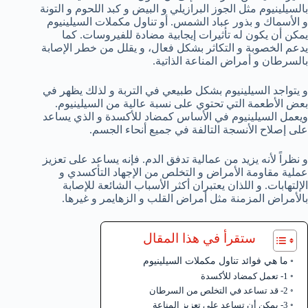
بالسيلينيوم مثل الجوز البرازيلي و البيض و كبد اللحوم و التونة
و الأسماك و بذور عباد الشمس. أو تناول مكملات السيلينيوم
يمكن أن يكون له تأثيرات إيجابية مضادة للفيروسات. كما
يدعم الخصوبة و التكاثر بشكل فعال، و يقلل من خطر الإصابة
بالسرطان و أمراض المناعة الذاتية.
و يتواجد السيلينيوم بشكل طبيعي في التربة و لذلك يظهر في
بعض الأطعمة التي تحتوي على نسبة عالية من السيلينيوم.
ويعمل السيلينيوم في الأساس كمضاد للأكسدة و الذي يساعد
على إصلاح الأنسجة التالفة في جميع أنحاء الجسم.
و نظراً لأنه يزيد من عمالية تدفق الدم. فإنه يساعد على تعزيز
عملية مقاومة الأمراض و التخلص من الإجهاد التأكسدي و
الإلتهابات. و اللذان يعتبران أكثر الأسباب الشائعة للإصابة
بالأمراض المزمنة مثل أمراض القلب و الزهايمر و غيرها.
ستقرأ في هذا المقال
ما هي فوائد تناول مكملات السيلينيوم
1- تعمل كمضاد للأكسدة
2- قد تساعد في التخلص من السرطان
3- يمكن أن تساعد على تعزيز المناعة