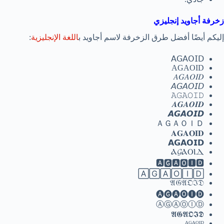
زخرفة أجاويد إنجليزي
إليكم أيضًا أفضل طرق الزخرفة لاسم أجاويد ب
اللغة الإنجليزية
:
𝖠𝖦𝖠𝖮𝖨𝖣
AGAOID
𝐴𝐺𝐴𝑂𝐼𝐷
𝘈𝘎𝘈𝘖𝘐𝘋
𝙰𝙶𝙰𝙾𝙸𝙳
𝑨𝑮𝑨𝑶𝑰𝑫
𝘼𝙂𝘼𝙊𝙄𝘿
ＡＧＡＯＩＤ
𝐀𝐆𝐀𝐎𝐈𝐃
𝗔𝗚𝗔𝗢𝗜𝗗
Ⲁ𝓖ⲀⲞⲒⲆ
🅰🅶🅰🅾🅸🅳
🄰🄶🄰🄾🄸🄳
𝔄𝔊𝔄𝔒ℑ𝔇
🅐🅖🅐🅞🅘🅓
ⒶⒼⒶⓄⒾⒹ
𝕬𝕲𝕬𝕺𝕴𝕯
ᴬᴳᴬᴼᴵᴰ