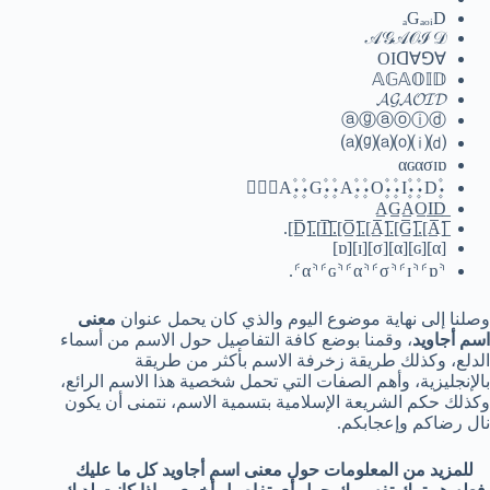
ₐGₐₒᵢD
𝒜𝒢𝒜𝒪ℐ𝒟
∀⅁∀OIᗡ
𝔸𝔾𝔸𝕆𝕀𝔻
𝓐𝓖𝓐𝓞𝓘𝓓
ⓐⓖⓐⓞⓘⓓ
⒜⒢⒜⒪⒤⒟
αɢασɪɒ
۰۪۫A۪۫۰۰۪۫G۪۫۰۰۪۫A۪۫۰۰۪۫O۪۫۰۰۪۫I۪۫۰۰۪۫D۪۫۰
[̲̅A̲̅].[̲̅G̲̅].[̲̅A̲̅].[̲̅O̲̅].[̲̅I̲̅].[̲̅D̲̅].
[α][ɢ][α][σ][ɪ][ɒ]
⸄α⸅⸄ɢ⸅⸄α⸅⸄σ⸅⸄ɪ⸅⸄ɒ⸅.
وصلنا إلى نهاية موضوع اليوم والذي كان يحمل عنوان
معنى
اسم أجاويد
، وقمنا بوضع كافة التفاصيل حول الاسم من أسماء
الدلع، وكذلك طريقة زخرفة الاسم بأكثر من طريقة
بالإنجليزية، وأهم الصفات التي تحمل شخصية هذا الاسم الرائع،
وكذلك حكم الشريعة الإسلامية بتسمية الاسم، نتمنى أن يكون
نال رضاكم وإعجابكم.
للمزيد من المعلومات حول معنى اسم أجاويد كل ما عليك