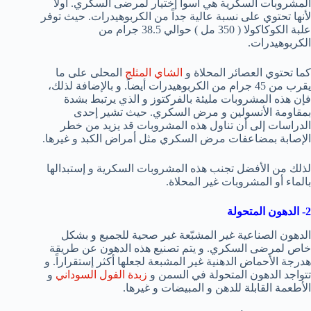
المشروبات السكرية هي أسوأ إختيار لمرضى السكري. أولاً
لأنها تحتوي على نسبة عالية جداً من الكربوهيدرات. حيث توفر
علبة الكوكاكولا ( 350 مل ) حوالي 38.5 جرام من
الكربوهيدرات.
كما تحتوي العصائر المحلاة و
الشاي المثلج
المحلى على ما
يقرب من 45 جرام من الكربوهيدرات أيضاً. و بالإضافة لذلك،
فإن هذه المشروبات مليئة بالفركتوز و الذي يرتبط بشدة
بمقاومة الأنسولين و مرض السكري. حيث تشير إحدى
الدراسات إلى أن تناول هذه المشروبات قد يزيد من خطر
الإصابة بمضاعفات مرض السكري مثل أمراض الكبد و غيرها.
لذلك من الأفضل تجنب هذه المشروبات السكرية و إستبدالها
بالماء أو المشروبات غير المحلاة.
2- الدهون المتحولة
الدهون الصناعية غير المشبّعة غير صحية للجميع و بشكل
خاص لمرضى السكري. و يتم تصنيع هذه الدهون عن طريقة
هدرجة الأحماض الدهنية غير المشبعة لجعلها أكثر إستقراراً. و
تتواجد الدهون المتحولة في السمن و
زبدة الفول السوداني
و
الأطعمة القابلة للدهن و المبيضات و غيرها.