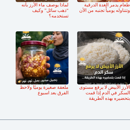
طعام يدمر الغدة الدرقية
لماذا يوصف ماء الأرز بأنه
وتتناوله يومياً تجنبه من الأن
“ذهب سائل” وكيف
تستخدمه؟
الأرز الأبيض لا يرفع مستوى
ملعقة صغيرة يوميًا ولاحظ
السكر في الدم إذا قمت
الفرق بعد اسبوع
بتحضيره بهذه الطريقة