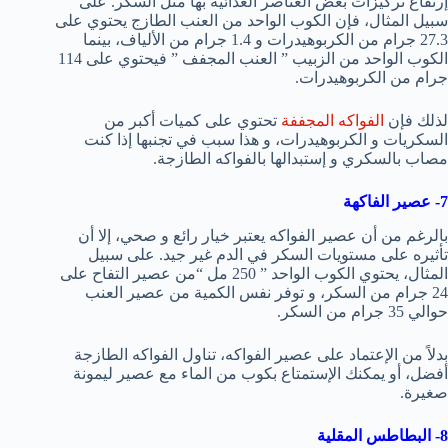
إرتفاع تركيزات بعض العناصر الغذائية بها مثل السكر. على
سبيل المثال، فإن الكوب الواحد من العنب الطازج يحتوي على
27.3 جرام من الكربوهيدرات و 1.4 جرام من الألياف، بينما
الكوب الواحد من الزبيب ” العنب المجفف ” فيحتوي على 114
جرام من الكربوهيدرات.
لذلك فإن
الفواكه المجففة
تحتوي على كميات أكبر من
السكريات و الكربوهيدرات، و هذا سبب في تجنبها إذا كنت
مصاب بالسكري و إستبدالها بالفواكه الطازجة.
7- عصير الفاكهة
بالرغم من أن عصير الفواكه يعتبر خيار رائع و صحي، إلا أن
تأثيره على مستويات السكر في الدم غير جيد. على سبيل
المثال، يحتوي الكوب الواحد ” 250 مل “من عصير التفاح على
24 جرام من السكر، و توفر نفس الكمية من عصير العنب
حوالي 35 جرام من السكر.
بدلاً من الإعتماد على عصير الفواكه، تناول الفواكه الطازجة
أفضل، أو يمكنك الإستمتاع بكوب من الماء مع عصير ليمونة
صغيرة.
8- البطاطس المقلية