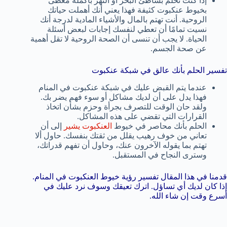
إذا كنت تحلم بشاطئ البحر أو النهر بأكمله مغطى
بخيوط عنكبوت كثيفة فهذا يعني أنك أهملت حياتك
الروحية. أنت تهتم بالمال والأشياء المادية لدرجة أنك
نسيت تمامًا أن تعطي لنفسك إجابات لبعض أسئلة
الحياة. لا يجب أن تنسى أن الصحة الروحية لا تقل أهمية
عن صحة الجسم.
تفسير الحلم بأنك عالق في شبكة عنكبوت
عندما يتم القبض عليك في شبكة عنكبوت في المنام
فهذا يدل على أن لديك مشاكل أو سوء فهم يضر بك.
ولقد حان الوقت للتصرف بجرأة وحزم بشأن اتخاذ
القرارات التي تقضي على هذه المشاكل.
الحلم بأنك محاصر في خيوط
العنكبوت يشير
إلى أن
تعاني من خوف رهيب يقلل من ثقتك بنفسك. حاول ألا
تهتم بما يقوله الآخرون عنك، وحاول أن تفهم قدراتك،
وسترى النجاح في المستقبل.
قدمنا في هذا المقال تفسير رؤية خيوط العنكبوت في المنام.
إذا كان لديك أي تساؤل. اترك تعيقك وسوف نرد عليك في
أسرع وقت إن شاء الله.