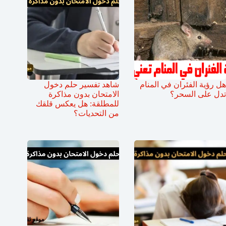
هل رؤية الفئران في المنام
شاهد تفسير حلم دخول
تدل على السحر؟
الامتحان بدون مذاكرة
للمطلقة: هل يعكس قلقك
من التحديات؟