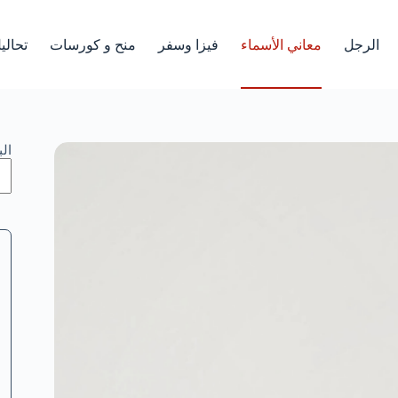
الرجل
معاني الأسماء
فيزا وسفر
منح و كورسات
تحالي
ال