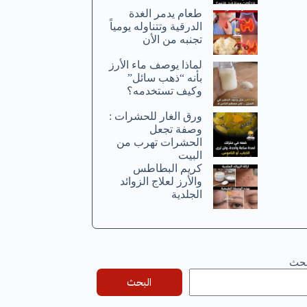
طعام يدمر الغدة
الدرقية وتتناوله يومياً
تجنبه من الأن
لماذا يوصف ماء الأرز
بأنه “ذهب سائل”
وكيف تستخدمه؟
ورق الغار للحشرات :
وصفة تجعل
الحشرات تهرب من
البيت
كريم البطاطس
والأرز لعلاج الزوائد
الجلدية
بحث
البحث