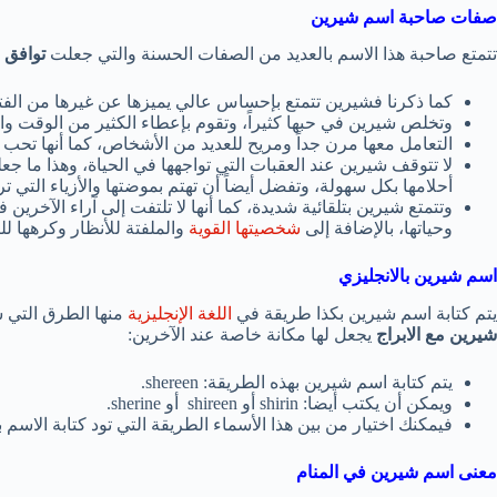
صفات صاحبة اسم شيرين
تتمتع صاحبة هذا الاسم بالعديد من الصفات الحسنة والتي جعلت
توافق 
كما ذكرنا فشيرين تتمتع بإحساس عالي يميزها عن غيرها من الفتيات
وتخلص شيرين في حبها كثيراً، وتقوم بإعطاء الكثير من الوقت وال
التعامل معها مرن جداً ومريح للعديد من الأشخاص، كما أنها تحب ال
لا تتوقف شيرين عند العقبات التي تواجهها في الحياة، وهذا ما ج
أحلامها بكل سهولة، وتفضل أيضاً أن تهتم بموضتها والأزياء التي ترتد
وتتمتع شيرين بتلقائية شديدة، كما أنها لا تلتفت إلى آراء الآخري
وحياتها، بالإضافة إلى
شخصيتها القوية
والملفتة للأنظار وكرهها لل
اسم شيرين بالانجليزي
يتم كتابة اسم شيرين بكذا طريقة في
اللغة الإنجليزية
منها الطرق التي 
شيرين مع الابراج
يجعل لها مكانة خاصة عند الآخرين:
يتم كتابة اسم شيرين بهذه الطريقة: shereen.
ويمكن أن يكتب أيضا: shirin أو shireen أو sherine.
فيمكنك اختيار من بين هذا الأسماء الطريقة التي تود كتابة الاسم به
معنى اسم شيرين في المنام