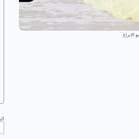
 الابراج
ال