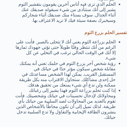
الحلم الذي ترى فيه أناس آخرين يقومون بتقشير الثوم
يشير إلى أنك ستتأذى من شيء سيقوله صديقك عنك
أثناء الجدال. سوف يستاء منك صديقك أثناء شجاركم
وسيخبرك بصفة سيئة فيك لا تريد الاعتراف بها.
تفسير الحلم بزرع الثوم
الحلم بزراعة الثوم يعني أنك لا تتحلى بالصبر. فأنت على
الرغم من أنك تنتظر وقتًا طويلاً حتى تؤتي جهودك ثمارها
إلا أنك في الوقت الحالي ترغب في التخلي عن كل
شيء.
رؤية شخص آخر يزرع الثوم في حلمك تعني أنه يمكنك
مقابلة شخص سيكون مؤثر جدًا في حياتك في
المستقبل القريب. يمكن لهذا الشخص مساعدتك في
حل إحدى مشاكلك. ستحاول الاقتراب منه بكل طريقة
ممكنة ولن تدع أي شيء يمنعك من تحقيق هدفك.
إذا كنت تحلم بزراعة الثوم فهذا يشير إلى رغباتك
ومحاولاتك لإدخال تحسينات في حياتك وشخصيتك. فأنت
تقوم بالعديد من المحاولات لصد السلبية من حياتك بأي
طريقة. لذلك تميل إلى أن تكون محاطًا بالأشخاص الذين
ينشرون الطاقة الإيجابية والتفاؤل ولا تدع السلبية تدخل
حياتك.