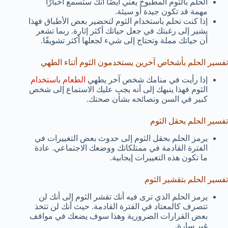
الحلم بالثوم المطبوخ يعني أيضًا أنك ستسمع أخبارًا
مهمة قد تكون جيدة أو سيئة.
إذا كنت تحلم باستخدام الثوم لتحضير بعض الأطباق فهذا
يشير إلى رغبتك في جعل حياتك أكثر إثارة. ربما تشعر
أن حياتك مملة وتحتاج إلى شيء لجعلها أكثر تشويقًا.
تفسير الحلم بأشخاص آخرين يستخدمون الثوم أثناء الطهي
إذا رأيت في منامك شخص آخر يطهي
الطعام باستخدام
الثوم فهذا ينبهك إلى أنه يجب عليك الاستماع إلى شخص
كبير في السن ونصائحه بشأن صحتك.
تفسير الحلم بحقل الثوم
يرمز الحلم بحقل الثوم إلى حدوث بعض التغييرات في
الفترة القادمة في ممتلكاتك ووضعك الاجتماعي. عادة
ما تكون هذه التغييرات إيجابية.
تفسير الحلم بتقشير الثوم
يرمز الحلم الذي ترى فيه أنك تقشر الثوم إلى أنك لن
تتصرف كالمعتاد في الفترة القادمة. حيث أنك لن تتخذ
بعض القرارات الضرورية وهذا سوف يضعك في مواقف
غير سارة.