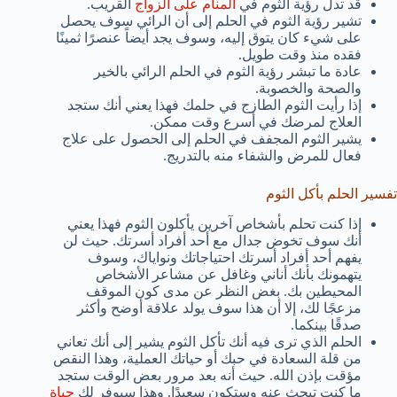
قد تدل رؤية الثوم في
المنام على الزواج
القريب.
تشير رؤية الثوم في الحلم إلى أن الرائي سوف يحصل
على شيء كان يتوق إليه، وسوف يجد أيضاً عنصرًا ثمينًا
فقده منذ وقت طويل.
عادة ما تبشر رؤية الثوم في الحلم الرائي بالخير
والصحة والخصوبة.
إذا رأيت الثوم الطازج في حلمك فهذا يعني أنك ستجد
العلاج لمرضك في أسرع وقت ممكن.
يشير الثوم المجفف في الحلم إلى الحصول على علاج
فعال للمرض والشفاء منه بالتدريج.
تفسير الحلم بأكل الثوم
إذا كنت تحلم بأشخاص آخرين يأكلون الثوم فهذا يعني
أنك سوف تخوض جدال مع أحد أفراد أسرتك. حيث لن
يفهم أحد أفراد أسرتك احتياجاتك ونواياك، وسوف
يتهمونك بأنك أناني وغافل عن مشاعر الأشخاص
المحيطين بك. بغض النظر عن مدى كون الموقف
مزعجًا لك، إلا أن هذا سوف يولد علاقة أوضح وأكثر
صدقًا بينكما.
الحلم الذي ترى فيه أنك تأكل الثوم يشير إلى أنك تعاني
من قلة السعادة في حبك أو حياتك العملية، وهذا النقص
مؤقت بإذن الله. حيث أنه بعد مرور بعض الوقت ستجد
ما كنت تبحث عنه وستكون سعيدًا. وهذا سيوفر لك
حياة