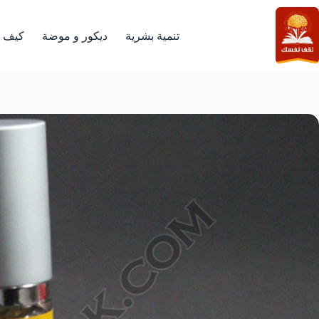
لتجاوز
لى
لمحتوى
تنمية بشرية
ديكور و موضة
كيف