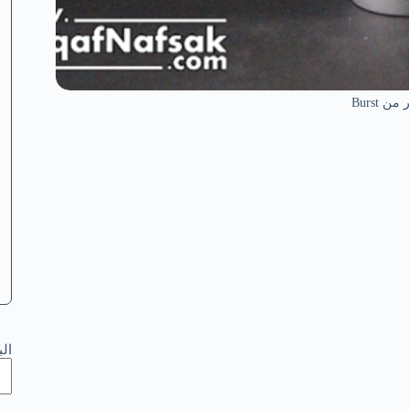
 Burst
ال