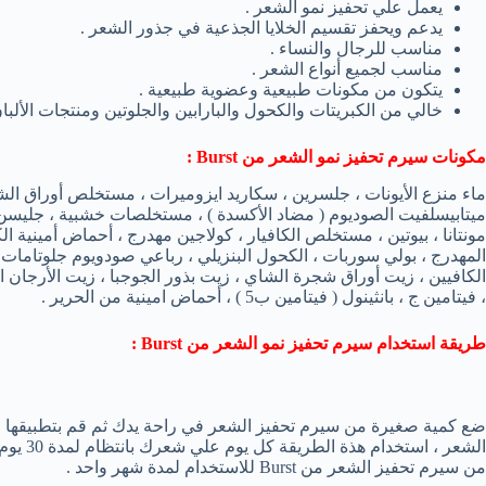
يعمل علي تحفيز نمو الشعر .
يدعم ويحفز تقسيم الخلايا الجذعية في جذور الشعر .
مناسب للرجال والنساء .
مناسب لجميع أنواع الشعر .
يتكون من مكونات طبيعية وعضوية طبيعية .
خالي من الكبريتات والكحول والبارابين والجلوتين ومنتجات الألبان
مكونات سيرم تحفيز نمو الشعر من
Burst
:
ماء منزع الأيونات ، جلسرين ، سكاريد ايزوميرات ، مستخلص أوراق الشا
ميتابيسلفيت الصوديوم ( مضاد الأكسدة ) ، مستخلصات خشبية ، جليسن 
المهدرج ، بولي سوربات ، الكحول البنزيلي ، رباعي صودويوم جلوتامات 
الكافيين ، زيت أوراق شجرة الشاي ، زيت بذور الجوجبا ، زيت الأرجان المغ
، فيتامين ج ، بانثينول ( فيتامين ب5 ) ، أحماض امينية من الحرير .
طريقة استخدام سيرم تحفيز نمو الشعر من
Burst
:
ضع كمية صغيرة من سيرم تحفيز الشعر في راحة يدك ثم قم بتطبيقها ع
الشعر ، 
من سيرم تحفيز الشعر من Burst للاستخدام لمدة شهر واحد .