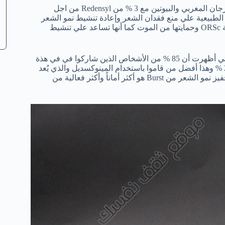
يتم الجمع بين مركبات البرو بوتانيك ( Pro- Botanic ) الفعالة مع زيت الأرجان المغربي والبيوتين مع 3 % من Redensyl من اجل
الطبيعية علي منع فقدان الشعر وإعادة تنشيط نمو الشعر
من خلال استهداف خلايا جذع الشعر وإعادة تنشيط تكاثر الخلايا الجذعية ORSc وحمايتها من الموت كما أنها تساعد علي تنشيط
تم عمل دراسة علي سيرم تحفيز نمو الشعر من Burst لمدة 3 أشهر والتي أظهرت أن 85 % من الأشخاص الذين شاركوا في في هذة
الدراسة ظهرت لديهم نتائج إيجابية حيث زاد لديهم نمو الشعر بنسبة 214 % وهذا أفضل من قاموا باستخدام المينوكسديل والذي يُعد
من المواد الكيميائية التي تضر بالشعر وفروة الرأس ، وبالتالي سيرم تحفيز نمو الشعر من Burst هو أكثر أماناً وأكثر فعالية من