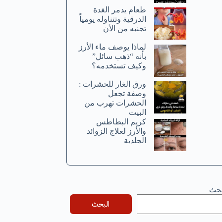
طعام يدمر الغدة
الدرقية وتتناوله يومياً
تجنبه من الأن
لماذا يوصف ماء الأرز
بأنه “ذهب سائل”
وكيف تستخدمه؟
ورق الغار للحشرات :
وصفة تجعل
الحشرات تهرب من
البيت
كريم البطاطس
والأرز لعلاج الزوائد
الجلدية
بحث
البحث