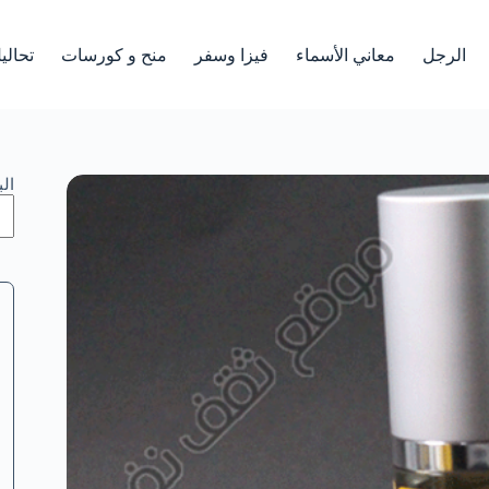
الرجل
معاني الأسماء
فيزا وسفر
منح و كورسات
تحالي
ال