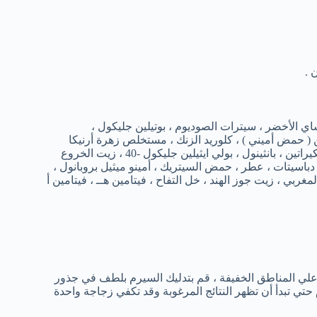
 .
ي الأخضر ، سيترات الصوديوم ، بوتيلين جليكول ،
( حمض أميني ) ، كلوريد الزنك ، مستخلص زهرة أرنيكا
مونتانا ، بيوتين ، مستخلص الكافيار ، كولاجين مهدرج ، أحماض أمينية الكيراتين ، بانثينول ، بولي ايثيلين جليكول -40 ، زيت الخروع
دباسيتات ، عطر ، حمض السيتريك ، أمينو ميثيل بروبانول ،
ربي ، زيت جوز الهند ، خل التفاح ، فيتامين هــ ، فيتامين أ
لي المناطق الخفيفة ، قم بتدليك السيرم بلطف في جذور
استخدام هذة الطريقة كل يوم علي شعرك بانتظام لمدة 30 يوم حتي تبدأ أن تظهر النتائج المرغوبة وقد تكفي زجاجة واحدة