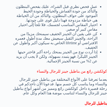
عمل فحص نظري قبل الشراء، عليك بفحص البنطلون
والتأكد من جودة القماش والخياطة وجودة الخيط
الموجود على حواف البنطلون، والتأكد من أن الخياطة
هي خياطة مزدوجة فهذا دليل قوى على جودتها.
اختيار المقاس المناسب لجسمك، فلا تلجأ إلى اختيار
مقاس كبير أو صغير.
كن على يقين أن الجينز الخفيف سيمنحك مزيدًا من
الراحة، والجينز الثقيل سيعيش معك مدة أطول فعمره
الافتراضي أو lifetime الخاص به سيكون أكبر وأطول عن
الخفيف.
إذا أردت نوع من الجينز يمنحك راحة أكبر فاختر حينها
الجينز الليكرا. فهو يتمدد بسهولة، ولكن لا يجب أن يزيد
عن 2% من نسبة الجينز الإجمالية.
كولكشن رائع من بناطيل جينز للرجال والنساء
بعدما تعرفنا على الأنواع المختلفة من بناطيل جينز للرجال
والنساء وما يناسب كل جسم منها. فدعونا الآن نأخذكم في
رحلة قصيرة داخل كولكشن رائع ومميز من أشهر أنواع بناطيل
جينز للرجال والنساء لتناسب موضة هذا العام وكل عام.
بناطيل للرجال