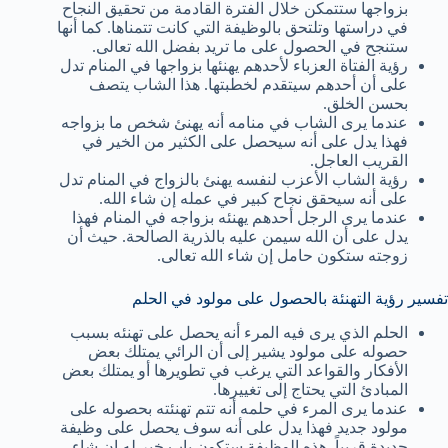
بزواجها ستتمكن خلال الفترة القادمة من تحقيق النجاح
في دراستها وتلتحق بالوظيفة التي كانت تتمناها. كما أنها
ستنجح في الحصول على ما تريد بفضل الله تعالى.
رؤية الفتاة العزباء لأحدهم يهنئها بزواجها في المنام تدل
على أن أحدهم سيتقدم لخطبتها. هذا الشاب يتصف
بحسن الخلق.
عندما يرى الشاب في منامه أنه يهنئ شخص ما بزواجه
فهذا يدل على أنه سيحصل على الكثير من الخير في
القريب العاجل.
رؤية الشاب الأعزب لنفسه يهنئ بالزواج في المنام تدل
على أنه سيحقق نجاح كبير في عمله إن شاء الله.
عندما يرى الرجل أحدهم يهنئه بزواجه في المنام فهذا
يدل على أن الله سيمن عليه بالذرية الصالحة. حيث أن
زوجته ستكون حامل إن شاء الله تعالى.
تفسير رؤية التهنئة بالحصول على مولود في الحلم
الحلم الذي يرى فيه المرء أنه يحصل على تهنئه بسبب
حصوله على مولود يشير إلى أن الرائي يمتلك بعض
الأفكار والقواعد التي يرغب في تطويرها أو يمتلك بعض
المبادئ التي يحتاج إلى تغييرها.
عندما يرى المرء في حلمه أنه تتم تهنئته بحصوله على
مولود جديد فهذا يدل على أنه سوف يحصل على وظيفة
جديدة قريباً. هذه الوظيفة ستكون باب خير له إن شاء