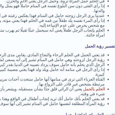
في الحلم حمل المرأة ثروة، وحمل الرجل يعني الألم والحزن.
إذا رأى الفتى دون سن البلوغ نفسه في المنام حاملاً فهو يمثل وا
والدتها.
عندما يرى الرجل زوجته حامل في المنام فهذا يعكس رغبته في ال
إذا رأى المرء نفسه يلد طفلاً من فمه في الحلم فهذا يعني موته.
مع شخص يحرص على عدم الإساءة إليه.
الحلم بإنجاب الرجل طفلاً يعني أنه سيحمل عبئًا ثقيلًا ثم يهرب م
امرأة خائنة.
تفسير رؤية الحمل
قد يعني الحمل في الحلم الرخاء والنجاح المادي. يقاس مدى الرخ
رؤية الرجل لزوجته وهي حامل في المنام تشير إلى أنه يسعى لش
الرجل الذي يحلم بأنه حامل سوف يزداد نصيبه في الدنيا بقدر كبر
إذا رأى الرجل في منامه أنه حامل ويلد ولد فهذا يعني مصيبة كبيرة
كبيرة.
الفتاة العزباء التي ترى في منامها أنها حامل ستحدث أحداث مرير
مرتبطة بشخص غير قادر على الزواج بها.
الحلم بالحمل
يعني أن الرائي قلق جدًا بشأن مستقبله. ويشعر بأن
شيء في وقته.
قد يعني الحلم بأنك حامل أنك تريد إنجاب أطفال في الواقع وهذا ما
رؤية المرأة المطلقة لنفسها حامل في المنام تشير إلى أنها سوف
تفسير الحلم بإجراء اختبار حمل