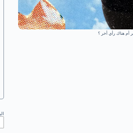
 أم هناك رأي أخر ؟
ال