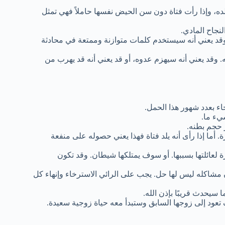
لده، وإذا رأت فتاة دون سن الحيض نفسها حاملاً فهي تمثل
نجاح المادي.
 وقد يعني أنه سيستخدم كلمات متوازنة وممتعة في محادثة
نه. وقد يعني أنه سيهزم عدوه، أو قد يعني أنه قد يهرب من
اء بعدد شهور هذا الحمل.
يء ما.
 حجم بطنه.
. أما إذا رأى أنه يلد فتاة فهذا يعني حصوله على منفعة
ة لعائلتها بسببها. أو سوف يمتلكها شيطان. وقد تكون
 مشاكله ليس لها حل. يجب على الرائي الاسترخاء وإنهاء كل
 سيحدث قريبًا بإذن الله.
 تعود إلى زوجها السابق وستبدأ معه حياة زوجية سعيدة.