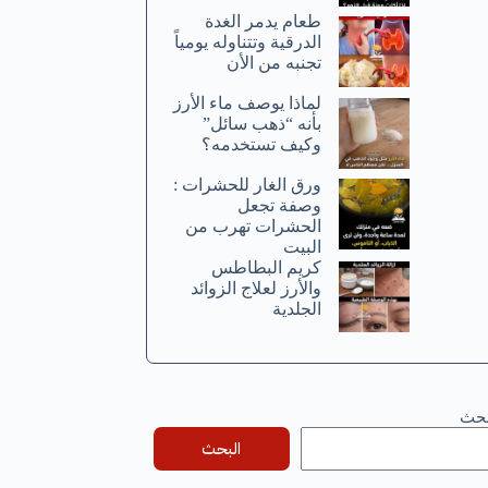
طعام يدمر الغدة
الدرقية وتتناوله يومياً
تجنبه من الأن
لماذا يوصف ماء الأرز
بأنه “ذهب سائل”
وكيف تستخدمه؟
ورق الغار للحشرات :
وصفة تجعل
الحشرات تهرب من
البيت
كريم البطاطس
والأرز لعلاج الزوائد
الجلدية
بحث
البحث