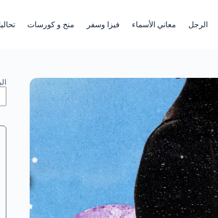
الرجل
معاني الأسماء
فيزا وسفر
منح و كورسات
تحالي
ال