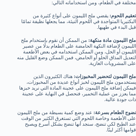
مختلفة في الطعام، ومن استخداماته التالي:
تعقيم اللحوم:
يقضي ملح الليمون على أنواع كثيرة من
البكتيريا المتواجدة في اللحوم النيئة، مما يجعلها نظيفة تمامًا
قبل البدء في طهيها.
ملح الليمون مادة منكهة:
من الممكن أن نقوم باستخدام ملح
الليمون لإضافة النكهة الحامضة على الطعام بدلًا من عصير
الليمون أو الخل، ومن الممكن استخدامه في بعض الأطعمة
لتعديل المذاق الحلو أو الحامض، فمن الممكن وضع القليل منه
على المشروبات الغازية.
ملح الليمون لتحضير المخبوزات:
هناك الكثيرون الذين
يستخدمون ملح الليمون لخبز أنواع عديدة من المخبوزات،
فيمكن إضافة ملح الليمون على عجينة المادة التي نريد خبزها
مما يعزز من عملية التخمير، فنحصل في النهاية على عجينة
ذات جودة عالية.
نضوج الطعام بسرعة:
عند وضع كمية بسيطة من ملح الليمون
على الأطعمة وخاصة اللحوم التي تستغرق الكثير من الوقت
عند الطبخ لكي تنضج، سنجد أنها تنضج بشكل أسرع ويصبح
قوامها أكثر لينًا.