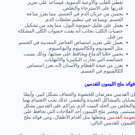
تغطي القلب والأوعية الدموية، فيساعد على تعزيز
قدرتها على الاسترخاء والتقلص.
يحسن من جريان الدم في الجسم، مما يعزز مناعة
الجسم، ويساعد في تنظيم تجلطات الدم.
يعمل على تقليل حموضة البول، مما يحد من تشكيل
حصيات الكلى، بجانب أنه يفتت حصوات الكلى المشكلة
من قبل.
يعمل على تعزيز امتصاص العناصر المعدنية في الجسم
مثل الصوديوم والكالسيوم والبوتاسيوم.
يحمي خلايا الدماغ ويحافظ على صحتها، وذلك بسبب
خصائصه التي تحارب البكتيريا والالتهابات.
يعزز من صحة العظام والأسنان لأنه يعزز امتصاص
الكالسيوم في الجسم.
فوائد ملح الليمون للقدمين
إن القدمين معرضان للخشونة والجفاف بشكل كبير، وأيضًا
يصابان بالمشاكل العديدة والتقشر، لذلك يجب الاهتمام بهما
والتخلص من الجلد الميت الذي يتراكم على القدمين بشكل
مستمر، ويعتبر ملح الليمون أحد العلاجات التي تحافظ على
نعومة القدمين
وتجعلها مثل أقدام الأطفال، ومن فوائد ملح
الليمون للقدمين التالي: