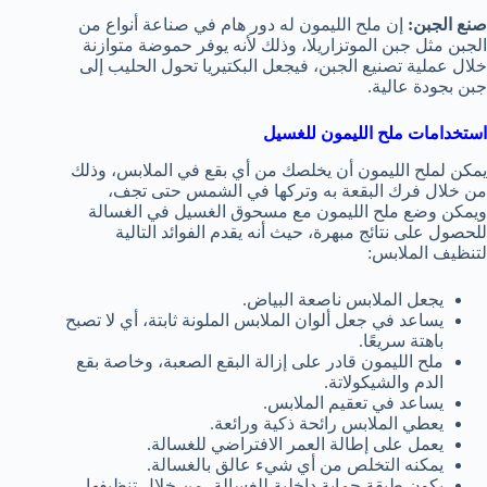
صنع الجبن:
إن ملح الليمون له دور هام في صناعة أنواع من
الجبن مثل جبن الموتزاريلا، وذلك لأنه يوفر حموضة متوازنة
خلال عملية تصنيع الجبن، فيجعل البكتيريا تحول الحليب إلى
جبن بجودة عالية.
استخدامات ملح الليمون للغسيل
يمكن لملح الليمون أن يخلصك من أي بقع في الملابس، وذلك
من خلال فرك البقعة به وتركها في الشمس حتى تجف،
ويمكن وضع ملح الليمون مع مسحوق الغسيل في الغسالة
للحصول على نتائج مبهرة، حيث أنه يقدم الفوائد التالية
لتنظيف الملابس:
يجعل الملابس ناصعة البياض.
يساعد في جعل ألوان الملابس الملونة ثابتة، أي لا تصبح
باهتة سريعًا.
ملح الليمون قادر على إزالة البقع الصعبة، وخاصة بقع
الدم والشيكولاتة.
يساعد في تعقيم الملابس.
يعطي الملابس رائحة ذكية ورائعة.
يعمل على إطالة العمر الافتراضي للغسالة.
يمكنه التخلص من أي شيء عالق بالغسالة.
يكون طبقة حماية داخلية للغسالة، من خلال تنظيفها