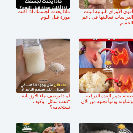
أقوى الأوراق النباتية أثبتت
ماذا يحدث لجسمك اذا اكلت
الدراسات فعاليتها في دعم
موزة قبل النوم
الجسم
طعام يدمر الغدة الدرقية
لماذا يوصف ماء الأرز بأنه
وتتناوله يومياً تجنبه من الأن
“ذهب سائل” وكيف
تستخدمه؟