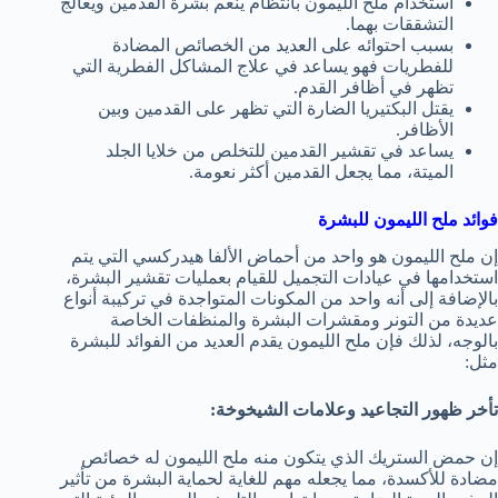
استخدام ملح الليمون بانتظام ينعم بشرة القدمين ويعالج
التشققات بهما.
بسبب احتوائه على العديد من الخصائص المضادة
للفطريات فهو يساعد في علاج المشاكل الفطرية التي
تظهر في أظافر القدم.
يقتل البكتيريا الضارة التي تظهر على القدمين وبين
الأظافر.
يساعد في تقشير القدمين للتخلص من خلايا الجلد
الميتة، مما يجعل القدمين أكثر نعومة.
فوائد ملح الليمون للبشرة
إن ملح الليمون هو واحد من أحماض الألفا هيدركسي التي يتم
استخدامها في عيادات التجميل للقيام بعمليات تقشير البشرة،
بالإضافة إلى أنه واحد من المكونات المتواجدة في تركيبة أنواع
عديدة من التونر ومقشرات البشرة والمنظفات الخاصة
بالوجه، لذلك فإن ملح الليمون يقدم العديد من الفوائد للبشرة
مثل:
تأخر ظهور التجاعيد وعلامات الشيخوخة:
إن حمض الستريك الذي يتكون منه ملح الليمون له خصائص
مضادة للأكسدة، مما يجعله مهم للغاية لحماية البشرة من تأثير