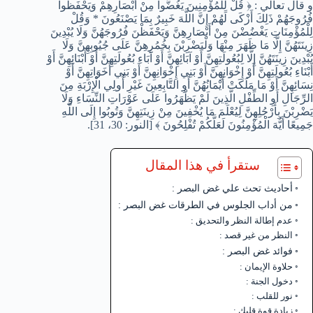
و قال تعالي : ﴿ قُلْ لِلْمُؤْمِنِينَ يَغُضُّوا مِنْ أَبْصَارِهِمْ وَيَحْفَظُوا
فُرُوجَهُمْ ذَلِكَ أَزْكَى لَهُمْ إِنَّ اللَّهَ خَبِيرٌ بِمَا يَصْنَعُونَ * وَقُلْ
لِلْمُؤْمِنَاتِ يَغْضُضْنَ مِنْ أَبْصَارِهِنَّ وَيَحْفَظْنَ فُرُوجَهُنَّ وَلَا يُبْدِينَ
زِينَتَهُنَّ إِلَّا مَا ظَهَرَ مِنْهَا وَلْيَضْرِبْنَ بِخُمُرِهِنَّ عَلَى جُيُوبِهِنَّ وَلَا
يُبْدِينَ زِينَتَهُنَّ إِلَّا لِبُعُولَتِهِنَّ أَوْ آبَائِهِنَّ أَوْ آبَاءِ بُعُولَتِهِنَّ أَوْ أَبْنَائِهِنَّ أَوْ
أَبْنَاءِ بُعُولَتِهِنَّ أَوْ إِخْوَانِهِنَّ أَوْ بَنِي إِخْوَانِهِنَّ أَوْ بَنِي أَخَوَاتِهِنَّ أَوْ
نِسَائِهِنَّ أَوْ مَا مَلَكَتْ أَيْمَانُهُنَّ أَوِ التَّابِعِينَ غَيْرِ أُولِي الْإِرْبَةِ مِنَ
الرِّجَالِ أَوِ الطِّفْلِ الَّذِينَ لَمْ يَظْهَرُوا عَلَى عَوْرَاتِ النِّسَاءِ وَلَا
يَضْرِبْنَ بِأَرْجُلِهِنَّ لِيُعْلَمَ مَا يُخْفِينَ مِنْ زِينَتِهِنَّ وَتُوبُوا إِلَى اللَّهِ
جَمِيعًا أَيُّهَ الْمُؤْمِنُونَ لَعَلَّكُمْ تُفْلِحُونَ ﴾ [النور: 30، 31].
ستقرأ في هذا المقال
أحاديث تحث علي غض البصر :
من أداب الجلوس في الطرقات غض البصر :
عدم إطالة النظر والتحديق :
النظر من غير قصد :
فوائد غض البصر :
حلاوة الإيمان :
دخول الجنة :
نور للقلب :
زيادة قوة قلبك :