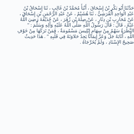
حَدَّثَنَا أَبُو بَكْرِ بْنُ إِسْحَاقَ ، أَنْبَأَ مُحَمَّدُ بْنُ غَالِبٍ ، ثَنَا إِسْحَاقُ بْنُ
عَبْدِ الْوَاحِدِ الْقُرَشِيُّ ، ثَنَا هُشَيْمٌ ، عَنْ عَبْدِ الرَّحْمَنِ بْنِ إِسْحَاقَ ،
عَنْ مُحَارِبِ بْنِ دِثَارٍ ، عَنْ صِلَةَ بْنِ زُفَرَ ، عَنْ حُذَيْفَةَ رَضِيَ اللَّهُ
عَنْهُ ، قَالَ : قَالَ رَسُولُ اللَّهِ صَلَّى اللَّهُ عَلَيْهِ وَآَلِهِ وَسَلَّمَ : ”
النَّظْرَةُ سَهْمٌ مِنْ سِهَامِ إِبْلِيسَ مَسْمُومَةٌ ، فَمَنْ تَرَكَهَا مِنْ خَوْفِ
اللَّهِ ، أَثَابَهُ جَلَّ وَعَزَّ إِيمَانًا يَجِدُ حَلاوَتَهُ فِي قَلْبِهِ ” . هَذَا حَدِيثٌ
صَحِيحُ الإِسْنَادِ ، وَلَمْ يُخَرِّجَاهُ .