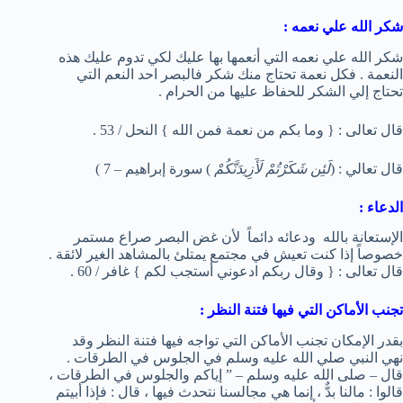
شكر الله علي نعمه :
شكر الله علي نعمه التي أنعمها بها عليك لكي تدوم عليك هذه
النعمة . فكل نعمة تحتاج منك شكر فالبصر احد النعم التي
تحتاج إلي الشكر للحفاظ عليها من الحرام .
قال تعالى : { وما بكم من نعمة فمن الله } النحل / 53 .
قال تعالي : (
لَئِن شَكَرْتُمْ لَأَزِيدَنَّكُمْ
) سورة إبراهيم – 7 )
الدعاء :
الإستعانة بالله ودعائه دائماً لأن غض البصر صراع مستمر
خصوصاً إذا كنت تعيش في مجتمع يمتلئ بالمشاهد الغير لائقة .
قال تعالى : { وقال ربكم ادعوني أستجب لكم } غافر / 60 .
تجنب الأماكن التي فيها فتنة النظر :
بقدر الإمكان تجنب الأماكن التي تواجه فيها فتنة النظر وقد
نهي النبي صلي الله عليه وسلم في الجلوس في الطرقات .
قال – صلى الله عليه وسلم – ” إياكم والجلوس في الطرقات ،
قالوا : مالنا بدٌّ ، إنما هي مجالسنا نتحدث فيها ، قال : فإذا أبيتم