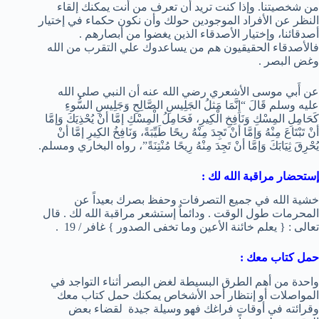
من شخصيتنا. وإذا كنت تريد أن تعرف من أنت يمكنك إلقاء
النظر عن الأفراد الموجودين حولك وأن نكون حكماء في إختيار
أصدقائنا، وإختيار الأصدقاء الذين يغضوا من أبصارهم .
فالأصدقاء الحقيقيون هم من يساعدوك علي التقرب من الله
وغض البصر .
عن أَبي موسى الأشعري رضي الله عنه أن النبي صلى الله
عليه وسلم قَالَ “إِنَّمَا مَثلُ الجَلِيسِ الصَّالِحِ وَجَلِيسِ السُّوءِ
كَحَامِلِ المِسْكِ وَنَافِخِ الْكِيرِ، فَحَامِلُ الْمِسْكِ إمَّا أنْ يُحْذِيَكَ وَإمَّا
أنْ تَبْتَاعَ مِنْهُ وَإمَّا أنْ تَجِدَ مِنْهُ ريحًا طَيِّبَةً، وَنَافِخُ الكِيرِ إمَّا أنْ
يُحْرِقَ ثِيَابَكَ وَإمَّا أنْ تَجِدَ مِنْهُ رِيحًا مُنْتِنَةً”، رواه البخاري ومسلم.
إستحضار مراقبة الله لك :
خشية الله في جميع التصرفات وحفظ بصرك بعيداً عن
المحرمات طول الوقت . ودائماٌ إستشعر مراقبة الله لك . قال
تعالى : { يعلم خائنة الأعين وما تخفى الصدور } غافر / 19 .
حمل كتاب معك :
واحدة من أهم الطرق البسيطة لغض البصر أثناء التواجد في
المواصلات أو إنتظار أحد الأشخاص يمكنك حمل كتاب معك
وقرائته في أوقات فراغك فهو وسيلة جيدة لقضاء بعض