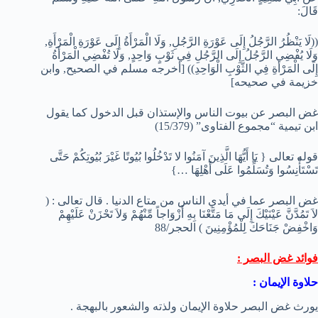
قَالَ:
((لَا يَنْظُرُ الرَّجُلُ إِلَى عَوْرَةِ الرَّجُلِ, وَلَا الْمَرْأَةُ إِلَى عَوْرَةِ الْمَرْأَةِ,
وَلَا يُفْضِي الرَّجُلُ إِلَى الرَّجُلِ فِي ثَوْبٍ وَاحِدٍ, وَلَا تُفْضِي الْمَرْأَةُ
إِلَى الْمَرْأَةِ فِي الثَّوْبِ الْوَاحِدِ)) [أخرجه مسلم في الصحيح, وابن
خزيمة في صحيحه]
غض البصر عن بيوت الناس والإستذان قبل الدخول كما يقول
ابن تيمية “مجموع الفتاوى” (15/379)
قوله تعالى { يَا أَيُّهَا الَّذِينَ آمَنُوا لا تَدْخُلُوا بُيُوتًا غَيْرَ بُيُوتِكُمْ حَتَّى
تَسْتَأْنِسُوا وَتُسَلِّمُوا عَلَى أَهْلِهَا …}
غض البصر عما في أيدي الناس من متاع الدنيا . قال تعالى : (
لاَ تَمُدَّنَّ عَيْنَيْكَ إِلَى مَا مَتَّعْنَا بِهِ أَزْوَاجاً مِّنْهُمْ وَلاَ تَحْزَنْ عَلَيْهِمْ
وَاخْفِضْ جَنَاحَكَ لِلْمُؤْمِنِينَ ) الحجر/88
فوائد غض البصر :
حلاوة الإيمان :
يورث غض البصر حلاوة الإيمان ولذته والشعور بالبهجة .