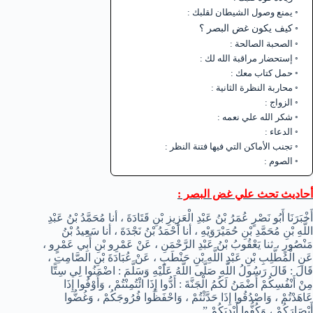
يمنع وصول الشيطان لقلبك :
كيف يكون غض البصر ؟
الصحبة الصالحة :
إستحضار مراقبة الله لك :
حمل كتاب معك :
محاربة النظرة الثانية :
الزواج :
شكر الله علي نعمه :
الدعاء :
تجنب الأماكن التي فيها فتنة النظر :
الصوم :
أحاديث تحث علي غض البصر :
أَخْبَرَنَا أَبُو نَصْرٍ عُمَرُ بْنُ عَبْدِ الْعَزِيزِ بْنِ قَتَادَةَ ، أنا مُحَمَّدُ بْنُ عَبْدِ
اللَّهِ بْنِ مُحَمَّدِ بْنِ حُمَيْرَوَيْهِ ، أنا أحْمَدُ بْنُ نَجْدَةَ ، أنا سَعِيدُ بْنُ
مَنْصُورٍ ، ثنا يَعْقُوبُ بْنُ عَبْدِ الرَّحْمَنِ ، عَنْ عَمْرِو بْنِ أَبِي عَمْرٍو ،
عَنِ الْمُطَّلِبِ بْنِ عَبْدِ اللَّهِ بْنِ حَنْطَبٍ ، عَنْ عُبَادَةَ بْنِ الصَّامِتِ ،
قَالَ : قَالَ رَسُولُ اللَّهِ صَلَّى اللَّهُ عَلَيْهِ وَسَلَّمَ : اضْمَنُوا لِي سِتًّا
مِنْ أَنْفُسِكُمْ أَضْمَنُ لَكُمُ الْجَنَّةَ : أَدُّوا إِذَا ائْتُمِنْتُمْ ، وَأَوْفُوا إِذَا
عَاهَدْتُمْ ، وَاصْدُقُوا إِذَا حَدَّثْتُمْ ، وَاحْفَظُوا فُرُوجَكُمْ ، وَغُضُّوا
أَبْصَارَكُمْ ، وَكُفُّوا أَيْدِيَكُمْ ” .