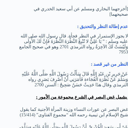
[أخرجهما البخاري ومسلم عن أبي سعيد الخدري في
صحيحهما]
عدم إطالة النظر والتحديق :
لا يجوز الإستمرار في النظر فجأة. قال رسول الله صلى الله
عليه وسلم : ” يَا عَلِيُّ لا تُتْبِعْ النَّظْرَةَ النَّظْرَةَ فَإِنَّ لَكَ الأُولَى
وَلَيْسَتْ لَكَ الآخِرَةُ رواه الترمذي 2701 وهو في صحيح الجامع
7953
النظر من غير قصد :
عَنْ جَرِيرِ بْنِ عَبْدِ اللَّهِ قَالَ سَأَلْتُ رَسُولَ اللَّهِ صَلَّى اللَّهُ عَلَيْهِ
وَسَلَّمَ عَنْ نَظْرَةِ الْفُجَاءة فَأَمَرَنِي أَنْ أَصْرِفَ بَصَرِي رواه
الترمذي وقال هذَا حَدِيثٌ حَسَنٌ صَحِيحٌ : السنن 2700
يشمل غض البصر في الشرع مجموعة من الأمور :
غض البصر عن عورات النساء وزينة المرأة الأجنية كما يقول
شيخ الإسلام ابن تيمية رحمه الله “مجموع الفتاوى” (15/414)
عَنْ أَبِي سَعِيدٍ الْخُدْرِيِّ, أَنَّ رَسُولَ اللَّهِ -صَلَّى اللَّهُ عَلَيْهِ وَسَلَّمَ-