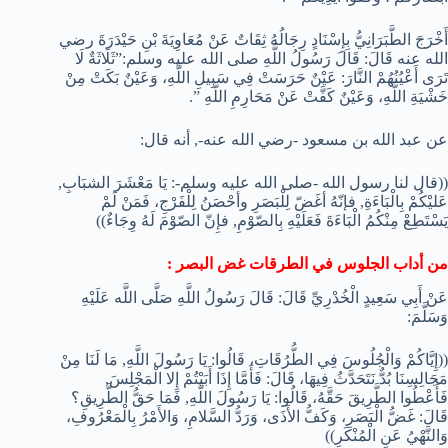
أَخْرَجَ الطَّبَرَانِيُّ بِإِسْنَادٍ رِجَالُهُ ثِقَاتٌ عَنْ مُعَاوِيَةَ بْنِ حَيْدَرَةَ رضي
الله عنه قَالَ‏:‏ قَالَ رَسُولُ اللَّهِ صلى الله عليه وسلم:”‏ثَلَاثَةٌ لَا
تَرَى أَعْيُنُهُمْ النَّارَ‏:‏ عَيْنٌ حَرَسَتْ فِي سَبِيلِ اللَّهِ، وَعَيْنٌ بَكَتْ مِنْ
خَشْيَةِ اللَّهِ، وَعَيْنٌ كَفَّتْ عَنْ مَحَارِمِ اللَّهِ ‏”.
عن عبد الله بن مسعود -رضي الله عنه-, أنه قال:
((قال لنا رسول الله -صلى الله عليه وسلم-: يَا مَعْشَرَ الشبَابِ,
عَليْكُمْ بِالْبَاءَةِ, فإنّهُ أغَضّ لِلْبَصَرِ وأحْصَنُ لِلْفَرْجِ، فَمَنْ لَمْ
يَسْتَطِعْ مِنْكُمُ الْبَاءَةَ فَعَلَيْهِ بِالصّوْمِ, فإِنّ الصّوْمَ لَهُ وِجَاءٌ))
من أداب الجلوس في الطرقات غض البصر :
عَنْ أَبِي سَعِيدٍ الْخُدْرِيِّ قَالَ: قَالَ رَسُولُ اللَّهِ صَلَّى اللَّه عَلَيْهِ
وَسَلَّمَ:
((إِيَّاكُمْ وَالْجُلُوسَ فِي الطُّرُقَاتِ، قَالُوا: يَا رَسُولَ اللَّهِ, مَا لَنَا مِنْ
مَجَالِسِنَا بُدٌّ نَتَحَدَّثُ فِيهَا، قَالَ: فَأَمَّا إِذَا أَبَيْتُمْ إِلا الْمَجْلِسَ,
فَأَعْطُوا الطَّرِيقَ حَقَّهُ، قَالُوا: يَا رَسُولَ اللَّهِ, فَمَا حَقُّ الطَّرِيقِ؟
قَالَ: غَضُّ الْبَصَرِ، وَكَفُّ الأَذَى، وَرَدُّ السَّلامِ، وَالأَمْرُ بِالْمَعْرُوفِ،
وَالنَّهْيُ عَنِ الْمُنْكَرِ))