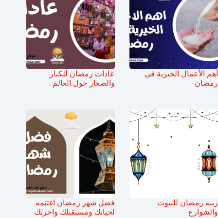
أهم الأعمال الخيرية في
عادات رمضان للكبار
رمضان
والصغار حول العالم
زينه رمضان للبيوت
فضل شهر رمضان اغتنمه
والشوارع
لحياتك ومستقبلك واخرتك