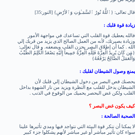
قال تعالى:
{ٱللَّهُ نُورُ ٱلسَّمَـٰوٰتِ وَٱلأرْضِ}
[النور:35]
زيادة قوة قلبك :
فالله يعطيك قوة القلب التي تساعدك في مواجهة الأمور
وزيادة بصيرتك، لأنه من العمل الصالح الذي يزيد من قربك إلي
الله . كما أن إطلاق البصر يحزن القلب ويضعفه. و قال تعالى:
{مَن كَانَ يُرِيدُ الْعِزَّةَ فَلِلَّهِ الْعِزَّةُ جَمِيعاً إِلَيْهِ يَصْعَدُ الْكَلِمُ الطَّيِّبُ
وَالْعَمَلُ الصَّالِحُ يَرْفَعُهُ}
يمنع وصول الشيطان لقلبك :
يحصنك فص البصر من دخول الشيطان إلي قلبك لأن
الشيطان يدخل للقلب مع النظرة ويزيد من نار الشهوة بداخل
القلب ولكن غض البحصر يحميك من الوقوع في الذنب .
كيف يكون غض البصر ؟
الصحبة الصالحة :
لا يمكنا أن ننكر قوة البيئة التي نتواجد فيها ومدي تأثيرها علينا
سواء كان تأثير مباشر أو غير مباشر لأنهم يشكلوا جزء كبير