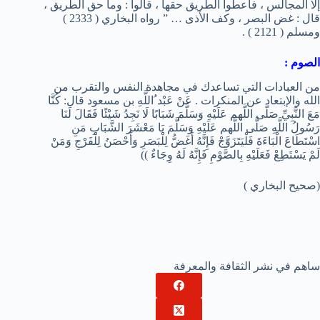
إلا المجالس ، فأعطوا الطريق حقها ، قالوا : وما حق الطريق ،
قال : غض البصر ، وكف الأذى … ” رواه البخاري ( 2333 )
ومسلم ( 2121 ) .
الصوم :
من العبادات التي تساعدك في مجاهدة النفس والتقرب من
الله والإبتعاد عن المنكرات . عَنْ عَبْد ُاللَّهِ بن مسعود قال: كُنَّا
مَعَ النَّبِيِّ صَلَّى اللَّهم عَلَيْهِ وَسَلَّمَ شَبَابًا لَا نَجِدُ شَيْئًا فَقَالَ لَنَا
رَسُولُ اللَّهِ صَلَّى اللَّهم عَلَيْهِ وَسَلَّمَ يَا مَعْشَرَ الشَّبَابِ مَنِ
اسْتَطَاعَ الْبَاءَةَ فَلْيَتَزَوَّجْ فَإِنَّهُ أَغَضُّ لِلْبَصَرِ وَأَحْصَنُ لِلْفَرْجِ وَمَنْ
لَمْ يَسْتَطِعْ فَعَلَيْهِ بِالصَّوْمِ فَإِنَّهُ لَهُ وِجَاءٌ ))
(صحيح البخاري )
ساهم في نشر الثقافة والمعرفة