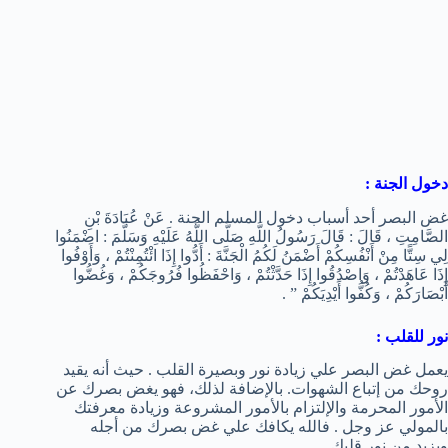
دخول الجنة :
غض البصر أحد أسباب دخول المسلم الجنة . عَنْ عُبَادَةَ بْنِ
الصَّامِتِ ، قَالَ : قَالَ رَسُولُ اللَّهِ صَلَّى اللَّهُ عَلَيْهِ وَسَلَّمَ : اضْمَنُوا
لِي سِتًّا مِنْ أَنْفُسِكُمْ أَضْمَنُ لَكُمُ الْجَنَّةَ : أَدُّوا إِذَا ائْتُمِنْتُمْ ، وَأَوْفُوا
إِذَا عَاهَدْتُمْ ، وَاصْدُقُوا إِذَا حَدَّثْتُمْ ، وَاحْفَظُوا فُرُوجَكُمْ ، وَغُضُّوا
أَبْصَارَكُمْ ، وَكُفُّوا أَيْدِيَكُمْ ” .
نور للقلب :
يعمل غض البصر علي زيادة نور وبصيرة القلب . حيث أنه يقيد
روحك من إتباع الشهوات. بالإضافة لذلك، فهو يغض بصرك عن
الأمور المحرمة والإلتزام بالأمور المشروعة وزيادة معرفتك
بالمولي عز وجل . فالله يكافك علي غض بصرك من أجله
ويزيد من نور قلبك .