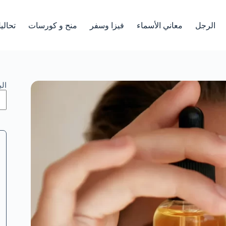
الرجل
معاني الأسماء
فيزا وسفر
منح و كورسات
تحالي
ال