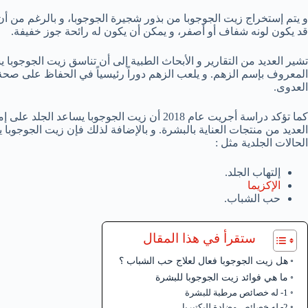
و يتم إستخراج زيت الجوجوبا من بذور شجيرة الجوجوبا، و بالرغم من أن ا
قد يكون لونه شفاف أو أصفر، و يمكن أن يكون له رائحة جوز خفيفة.
تشير العديد من التقارير و الأبحاث الطبية إلى أن تناسق زيت الجوجوبا ي
المعروف بإسم الزهم. و يلعب الزهم دوراً رئيسياً في الحفاظ على صحة
العدوى.
كما تؤكد دراسة أجريت عام 2018 أن زيت الجوجوب
العديد من منتجات العناية بالبشرة. و بالإضافة لذلك فإن زيت الجوجو
الحالات الجلدية مثل :
إلتهاب الجلد.
الإكزيما
حب الشباب.
ستقرأ في هذا المقال
هل زيت الجوجوبا فعال لعلاج حب الشباب ؟
ما هي فوائد زيت الجوجوبا للبشرة
1- له خصائص مرطبة للبشرة
2- له خصائص مضادة للبكتيريا