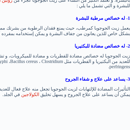
بالبشرة. و تعتمد الكثير من النساء على زيت الجوجوبا كجزء من
روتين ا
للبشرة و التي تشمل ما يلي :
1- له خصائص مرطبة للبشرة
يعمل زيت الجوجوبا كمرطب، حيث يمنع فقدان الرطوبة من بشرتك مما 
بشكل خاص للذين يعانون من جفاف البشرة و يمكن إستخدامه بمفرده أ
2- له خصائص مضادة للبكتيريا
زيت الجوجوبا له خصائص مضادة للفطريات و مضادة للميكروبات، و تش
للعديد من البكتيريا و الفطريات مثل ، Clostridium
perfringens.
3- يساعد على علاج و شفاء الجروح
التأثيرات المضادة للإلتهابات لزيت الجوجوبا تجعل منه علاج فعال للعد
يمكن أن يساعد على علاج الجروح و يسهل تخليق
الكولاجين
في الجلد.