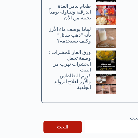
طعام يدمر الغدة
الدرقية وتتناوله يومياً
تجنبه من الأن
لماذا يوصف ماء الأرز
بأنه “ذهب سائل”
وكيف تستخدمه؟
ورق الغار للحشرات :
وصفة تجعل
الحشرات تهرب من
البيت
كريم البطاطس
والأرز لعلاج الزوائد
الجلدية
بحث
البحث