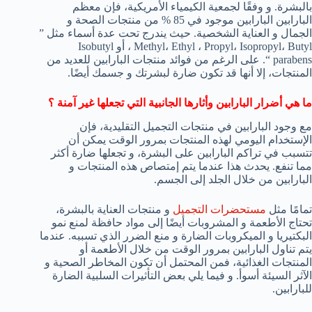
بالبشرة. و وفقًا لجمعية الكيمياء الأمريكية، فإن معظم
البارابين البارابين موجود في 85 % من منتجات الصحة و
الجمال و العناية الشخصية. حيث يندرج تحت عدة أسماء مثل ”
Methyl، Ethyl ، Propyl، Isopropyl، Butyl ، أو Isobutyl
parabens “. على الرغم من فوائد منتجات البارابين للعديد من
المنتجات، إلا أنها قد تكون ضارة لبشرتك و جسمك أيضًا.
ما هي أضرار البارابين وأثارها الجانبية التي تجعلها غير آمنة ؟
مع وجود البارابين في منتجات التجميل التقليدية، فإن
الإستخدام اليومي لهذه المنتجات بمرور الوقت يمكن أن
تتسبب في تراكم البارابين على البشرة، و تجعلها ضارة أكثر
مما تنفع. يحدث هذا عندما يتم إمتصاص هذه المنتجات و
البارابين من خلال الجلد إلى الجسم.
تمامًا مثل
مستحضرات التجميل
و منتجات العناية بالبشرة،
تحتاج الأطعمة و المشروبات أيضًا إلى مواد حافظة لمنع نمو
البكتيريا و الميكروبات الضارة و منع الضرر الذي تسببه. عندما
يتم تناول البارابين بمرور الوقت من خلال الأطعمة أو
المنتجات الغذائية، فمن المحتمل أن تكون المخاطر الصحية و
الآثر السيئة أسوأ. و فيما يلي بعض التأثيرات السلبية الضارة
للبارابين.