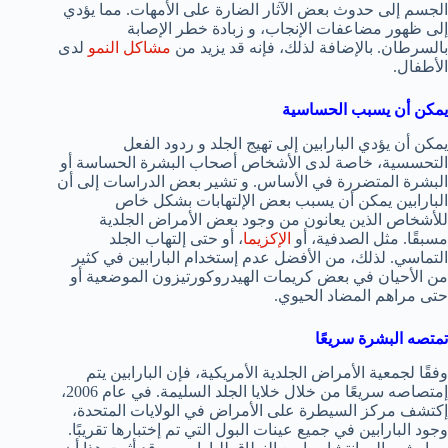
الجسم إلى حدوث بعض الآثار الضارة على الأمهات. مما يؤدي
إلى ظهور مضاعفات الإنجاب، و زبادة خطر الإصابة
بالسرطان. بالإضافة لذلك، فإنه قد يزيد من
مشاكل النمو
لدى
الأطفال.
يمكن أن يسبب الحساسية
يمكن أن يؤدي البارابين إلى تهيج الجلد و ردود الفعل
التحسسية، خاصة لدى الأشخاص أصحاب البشرة الحساسة أو
البشرة المتضررة في الأساس. و تشير بعض الدراسات إلى أن
البارابين يمكن أن يسبب بعض الإلتهابات بشكل خاص
للأشخاص الذين يعانون من وجود بعض الأمراض الجلدية
مسبقًا. مثل الصدفية، أو
الإكزيما
، أو حتى إلتهاب الجلد
التماسي. لذلك، من الأفضل عدم إستخدام البارابين في كثير
من الأحيان في بعض كريمات الهيدروكورتيزون الموضعية أو
حتى مراهم المضاد الحيوي.
تمتصه البشرة سريعًا
وفقًا لجمعية الأمراض الجلدية الأمريكية، فإن البارابين يتم
إمتصاصه سريعًا من خلال خلايا الجلد السليمة. في عام 2006،
إكتشف مركز السيطرة على الأمراض في الولايات المتحدة،
وجود البارابين في جميع عينات البول التي تم إختبارها تقريبًا.