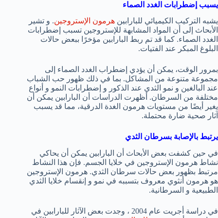
يسبب إضطرابات الغدد الصماء
يشبه التركيب الكيميائي للبارابين
هرمون الإستروجين
. و تشير
الأبحاث إلى أن المواد المشابهة للإستروجين تسبب إضطرابات
الغدد الصماء. كما قد تم ربط البارابين مؤخرًا ببعض حالات
البلوغ المبكر عند الفتيات.
بمرور الوقت، يمكن أن يؤدي إضطراب الغدد الصماء إلى
مجموعة متنوعة من المشاكل. بما في ذلك ظهور حب الشباب
عند البالغين و نمو الثدي عند الذكور و إضطرابات النمو و أنواع
مختلفة من السرطان. أظهرت الدراسات أن البارابين يمكن أن
يغير أيضًا من مستويات هرمون الغدة الدرقية، مما قد يسبب
آثار صحية ضارة محتملة.
يرتبط بالإصابة بسرطان الثدي
في حين كشفت بعض الأبحاث أن البارابين يمكن أن يحاكي
نشاط هرمون الإستروجين في خلايا الجسم. فإن هذا النشاط
مرتبط بظهور بعض حالات سرطان الثدي. هرمون الإستروجين
هو هرمون أنثوي معروف بتسببه في نمو و إنقسام خلايا الثدي
الطبيعية و السرطانية.
في دراسة أجريت عام 2004 ، وجدت بعض الآثار للبارابين في