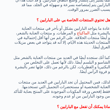
مما يشير إلى إنتشار واسع النطاق للبارابين. و قد أثبت هذا أن
البارابين يتم إمتصاصه بسرعة و سهولة في الجلد، مما قد
يسبب الضرر بمرور الوقت.
هل تحتوي المنتجات الخاصة بي على البارابين ؟
عادة ما يتواجد البارابين بشكل أو بأخر في منتجات العناية
بالبشرة مثل
الماكياج
و المرطبات. و منتجات العناية بالشعر،
و أيضًا منتجات الحلاقة. على الرغم من أنها أقل إحتمالية في
المنتجات الحديثة هذه الأيام، إلا أنه قد يتواجد في بعض مزيلات
العرق أيضًا.
كما أنك ستجده أيضًا في العديد من منتجات العناية بالشعر مثل
الشامبو و البلسم أيضًا. ذلك لأنها تعمل على التخلص من
البكتيريا و الفطريات. لكن بالرغم من ذلك، فإنها تضر بالبشرة
و فروة الرأس أيضًا.
لذلك، فمن المحتمل أن تجد البارابين في العديد من منتجات
العناية الشخصية أو مستحضرات التجميل التي تستخدمها.
فقط إفحص ورقة المكونات الموجودة على المنتج بعناية للتأكد
من وجود البارابين من أو عدم وجوده.
ماذا يمكنك أن تفعل مع البارابين ؟