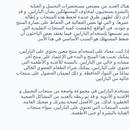
هناك العديد من مصنعي مستحضرات التجميل و العناية
بالبشرة يستجيبون لمخاوف المستهلكين بشأن البارابين. و قد
أدى ذلك لظهور طرق جديدة لحفظ هذه المنتجات و إطالة
عمرها، و التي لها نفس الفعالية في الحفاظ على نضارة المنتج
و جودته. في الواقع، إنخفضت كمية المنتجات التقليدية التي
يتم تصنيعها بإستخدام البارابين. فيما يعتقد بعض الباحثون أن
ضغط المستهلك هو السبب الأساسي في هذا الأمر.
إذا كنت معتاد على إستخدام منتج معين يحتوي على البارابين،
يمكنك تجنب هذا المنتج و البدء في الإعتماد على منتج آخر
مشابه و خالي من البارابين. بالنسبة للأغذية و الأطعمة التي
تحتوي على البارابين، يمكنك شراء الطعام العضوي الخالي
تمامًا من المواد الحافظة. و ذلك لضمان الحصول على منتجات
خالية من البارابين.
يستخدم البارابين في مجموعة واسعة من منتجات التجميل و
الأغذية و الأدوية. و قد تم ربطه بالعديد من المشاكل الصحية
الخطيرة. لذلك، من الأفضل لصحة بشرتك و صحتك العامة،
تجنب المنتجات التي تحتوي على البارابين، سواء منتجات
العناية بالبشرة أو حتى الأطعمة.