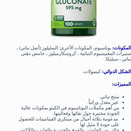
المكونات:
بوتاسيوم، المكونات الأخرى: السليلوز (أصل نباتي) ،
ستيرات المغنيسيوم النباتية ، كروسكارميلوز ، حامض دهني
نباتي ، سيليكا.
الشكل الدوائي:
كبسولات.
المميزات:
منتج نباتي.
غير معدل وراثياً.
من أهم مكملات البوتاسيوم في الكيتو بمكونات عالية
الجودة مختبرة حول نقائها وفعاليتها.
مدعومة بثلاثة أجيال من مبتكري الفيتامينات للحصول
على جودة لا مثيل لها
خالي من الجلوتين والقمح والخميرة والحليب واللاكتوز