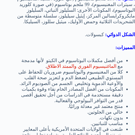
، سيترات المغنيسيوم)، 99 ملجم بوتاسيوم (في صورة كلوريد
البوتاسيوم)، المكونات الأخرى: السليلوز النباتي، السليلوز
مايكروكرايسالين المركز، إيثيل سيليلوز، سلسلة متوسطة من
الشحريدات الثلاثية وحمض الأوليك، ميثيل سللوز، السيليكا.
الشكل الدوائي:
كبسولات.
المميزات:
من أفضل مكملات البوتاسيوم في الكيتو لأنها مدمجة
مع
الماغنيسيوم الفوري والممتد الاطلاق
.
كلا من المغنيسيوم والبوتاسيوم ضروريان للحفاظ على
المستوي الطبيعي لضغط الدم و
لتعزيز صحة القلب
والأوعية الدموية وتخليص الجسم من الصوديوم الزائد
.
المكونات من أفضل المصادر الخام نقاء وقوة بكميات
دقيقة مستخدمة في الدراسات من أجل تحقيق أقصى
قدر من التوافر البيولوجي والفعالية.
منتج معتمد غير معدلة وراثيًا.
خالي من الجلوتين.
بدون نكهات.
مناسب للنباتيين.
صُنعت في الولايات المتحدة الأمريكية بأعلى المعايير
وتستند إلى أحدث النتائج العلمية وشهادة تحليل متاحة