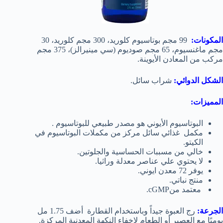
المكونات:
99 مجم بوتاسيوم كلوريد، 300 مجم كلوريد، 30
مجم ماغنسيوم، 65 مجم صوديوم (سي مينيرالز)، 375 مجم
مركب من المعادن الأيوينة.
الشكل الدوائي:
شراب سائل.
المميزات:
البوتاسيوم الأيوني هو مصدر طبيعي للبوتاسيوم .
مكمل غذائي سائل مركز من مكملات البوتاسيوم في
الكيتو.
خالي من مسببات الحساسية والجلوتين.
لا يحتوي علي عناصر معدلة وراثيا.
يوفر 72 معدن ايوني.
منتج نباتي.
معتمد منcGMP.
الجرعة:
رج العبوة جيداً وباستخدام القطارة أضف 1.75 مل
يوميًا مع العصير أو الطعام لإخفاء النكهة المعدنية المركزة.