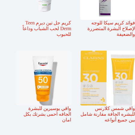
فوائد كريم سيكا للوجه
كريم جل تين ديرم Teen
لإصلاح البشرة المتضررة
Derm لحب الشباب وداعاً
والضعيفة
للحبوب
واقي شمس كلارنس
واقي يوسيرين للبشرة
للبشره الجافة مقارنة شامل
الجافه احمى بشرتك بكل
بين جميع أنواعه
امان