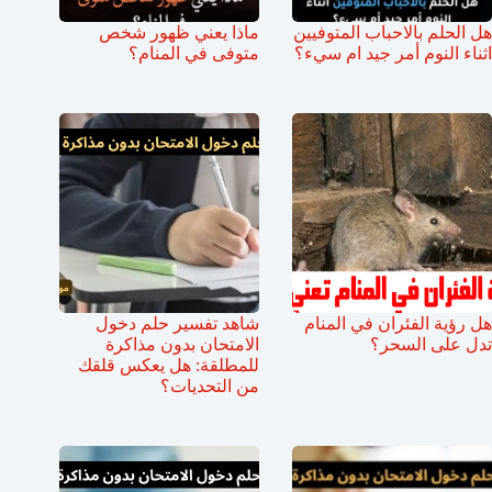
هل الحلم بالاحباب المتوفيين
ماذا يعني ظهور شخص
اثناء النوم أمر جيد ام سيء؟
متوفى في المنام؟
هل رؤية الفئران في المنام
شاهد تفسير حلم دخول
تدل على السحر؟
الامتحان بدون مذاكرة
للمطلقة: هل يعكس قلقك
من التحديات؟