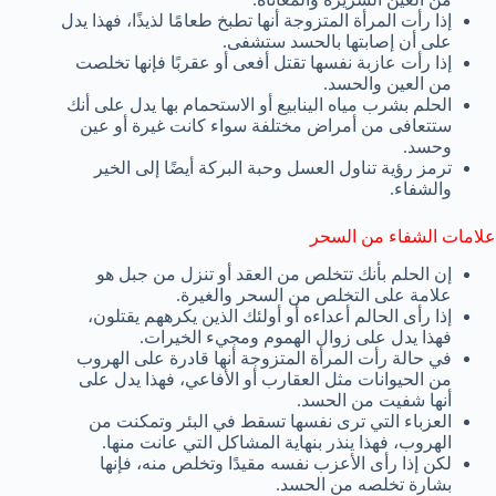
إذا رأت المرأة المتزوجة أنها تطبخ طعامًا لذيذًا، فهذا يدل
على أن إصابتها بالحسد ستشفى.
إذا رأت عازبة نفسها تقتل أفعى أو عقربًا فإنها تخلصت
من العين والحسد.
الحلم بشرب مياه الينابيع أو الاستحمام بها يدل على أنك
ستتعافى من أمراض مختلفة سواء كانت غيرة أو عين
وحسد.
ترمز رؤية تناول العسل وحبة البركة أيضًا إلى الخير
والشفاء.
علامات الشفاء من السحر
إن الحلم بأنك تتخلص من العقد أو تنزل من جبل هو
علامة على التخلص من السحر والغيرة.
إذا رأى الحالم أعداءه أو أولئك الذين يكرههم يقتلون،
فهذا يدل على زوال الهموم ومجيء الخيرات.
في حالة رأت المرأة المتزوجة أنها قادرة على الهروب
من الحيوانات مثل العقارب أو الأفاعي، فهذا يدل على
أنها شفيت من الحسد.
العزباء التي ترى نفسها تسقط في البئر وتمكنت من
الهروب، فهذا ينذر بنهاية المشاكل التي عانت منها.
لكن إذا رأى الأعزب نفسه مقيدًا وتخلص منه، فإنها
بشارة تخلصه من الحسد.