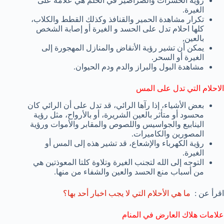
رؤية الحشرات والصراصير في الحلم هي علامة على
الغيرة.
تكرار مشاهدة الحمير والقنافذ وكذلك القطط والكلاب،
كلها احلام تدل على الحسد و الغيرة أو إصابة الشخص
بالعين,
يمكن أن تشير رؤية الأنقاض والمنازل المهجورة إلى
الغيرة أو السحر.
مشاهدة البول والبراز والدم ودم الحيوان.
الاحلام التي تدل على المس
بعض الأشياء، إذا رآها الرائي، قد تدل على أن الرائي كان
محسود أو متأثر بالعين الشريرة، أو بالأرواح، مثل رؤية
الينابيع والجواسيس واللصوص والمقابر والأموات ورؤية
المصورين والكاميرات.
رؤية الكهرباء والإشعاع، قد تشير هذه إلى المس أو
الغيرة.
التوجه إلى الله لتجنب الغيرة وتلاوة كلتا المعوذتين هي
من أسباب منع الحسد والعين والشفاء من منها.
اقرأ عن :
ما هي الأحلام التي لا يجب اخبار أحد بها؟
علامات هلاك العارض في المنام