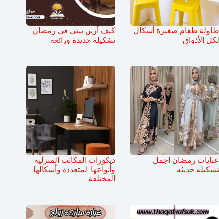
طاولة طعام صغيرة أشكال
كيف أزين بيتي في رمضان
لكل الأذواق
تشكيلة جديدة ورائعة
عبايات رمضان اجمل
ديكورات المكاتب المنزلية
تشكيله حديثه
وأنواعها المتعددة وأشكالها
المختلفة