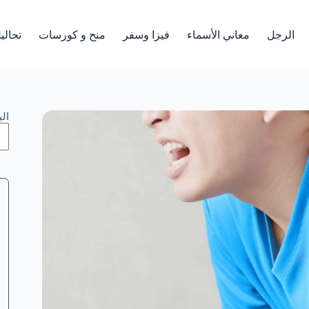
الرجل
معاني الأسماء
فيزا وسفر
منح و كورسات
تحالي
ال