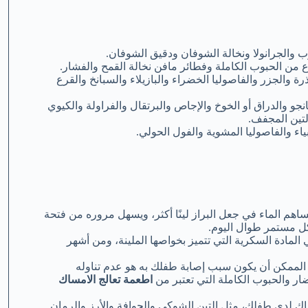
ب والجرانولا ونخالة الشوفان ودقيق الشوفان.
 من الحبوب الكاملة وفطائر مافن نخالة القمح والفشار.
والجزر والفاصوليا الخضراء والبازيلاء والسبانخ والقرع
انجو والدراق أو الخوخ والإجاص والبرتقال والفراولة والكيوي
لتين المجفف.
اء والفاصوليا المشوية والفول الحولي.
م الماء في جعل البراز لينًا أكثر، ويسهل مروره من فتحة
كل مستمر طوال اليوم.
مادة السكرية التي تتميز بخواصها الملينة، ومن أشهر
الممكن أن يكون سبب إصابة طفلك به هو عدم تناوله
ار والحبوب الكاملة التي تعتبر من
اطعمة تعالج الامساك
 لدى طفلك، مثل التين الشوكي والجوافة والأرز والرمان.