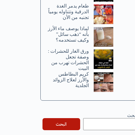
طعام يدمر الغدة
الدرقية وتتناوله يومياً
تجنبه من الأن
لماذا يوصف ماء الأرز
بأنه “ذهب سائل”
وكيف تستخدمه؟
ورق الغار للحشرات :
وصفة تجعل
الحشرات تهرب من
البيت
كريم البطاطس
والأرز لعلاج الزوائد
الجلدية
بحث
البحث