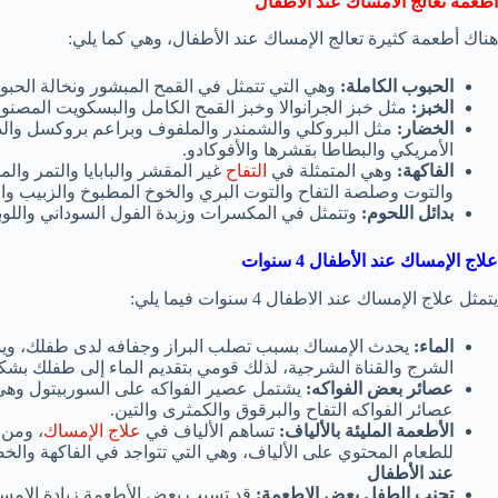
اطعمة تعالج الامساك عند الأطفال
هناك أطعمة كثيرة تعالج الإمساك عند الأطفال، وهي كما يلي:
الحبوب الكاملة:
وهي التي تتمثل في القمح المبشور ونخالة الحبو
الخبز:
مثل خبز الجرانوالا وخبز القمح الكامل والبسكويت المصنوع
الخضار:
مثل البروكلي والشمندر والملفوف وبراعم بروكسل والذرة 
الأمريكي والبطاطا بقشرها والأفوكادو.
الفاكهة:
وهي المتمثلة في
التفاح
غير المقشر والبابايا والتمر والم
والتوت وصلصة التفاح والتوت البري والخوخ المطبوخ والزبيب وا
بدائل اللحوم:
وتتمثل في المكسرات وزبدة الفول السوداني واللوبي
علاج الإمساك عند الأطفال 4 سنوات
يتمثل علاج الإمساك عند الاطفال 4 سنوات فيما يلي:
الماء:
يحدث الإمساك بسبب تصلب البراز وجفافه لدى طفلك، ويساه
الشرج والقناة الشرجية، لذلك قومي بتقديم الماء إلى طفلك بش
عصائر بعض الفواكه:
يشتمل عصير الفواكه على السوربيتول وهي ال
عصائر الفواكه التفاح والبرقوق والكمثرى والتين.
الأطعمة المليئة بالألياف:
تساهم الألياف في
علاج الإمساك
، ومن 
للطعام المحتوي على الألياف، وهي التي تتواجد في الفاكهة والخض
عند الأطفال
تجنب الطفل بعض الاطعمة:
قد تسبب بعض الأطعمة زيادة الإمساك