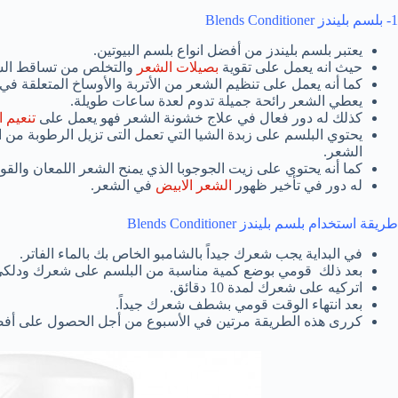
1- بلسم بليندز Blends Conditioner
يعتبر بلسم بليندز من أفضل انواع بلسم البيوتين.
حيث انه يعمل على تقوية
بصيلات الشعر
والتخلص من تساقط الش
كما أنه يعمل على تنظيم الشعر من الأتربة والأوساخ المتعلقة في
يعطي الشعر رائحة جميلة تدوم لعدة ساعات طويلة.
كذلك له دور فعال في علاج خشونة الشعر فهو يعمل على
تنعيم 
يحتوي البلسم على زبدة الشيا التي تعمل التى تزيل الرطوبة من
الشعر.
كما أنه يحتوي على زيت الجوجوبا الذي يمنح الشعر اللمعان والقوة
له دور في تأخير ظهور
الشعر الابيض
في الشعر.
طريقة استخدام بلسم بليندز Blends Conditioner
في البداية يجب شعرك جيداً بالشامبو الخاص بك بالماء الفاتر.
بعد ذلك قومي بوضع كمية مناسبة من البلسم على شعرك ودلكي 
اتركيه على شعرك لمدة 10 دقائق.
بعد انتهاء الوقت قومي بشطف شعرك جيداً.
كررى هذه الطريقة مرتين في الأسبوع من أجل الحصول على أفضل