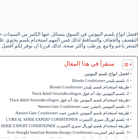
افضل انواع بلسم البيوتين في السوق يتسائل عنها الكثير من السيدات خ
التقصف والجفاف والتساقط لذلك فمن المهم استخدام بلسم يحتوي على 
الشعر ناعم ولامع ورطب وأكثر صحة، لذلك قررنا ان نوفر لكم أفضل انو
ستقرأ في هذا المقال
افضل انواع بلسم البيوتين
1- بلسم بليندز Blends Conditioner
طريقة استخدام بلسم بليندز Blends Conditioner
2- بلسم البيوتين ثيك أند فول Thick &full+biotin&collagen
طريقة استخدام بلسم البيوتين ثيك أند فول Thick &full+biotin&collagen
3- بلسم البيوتين ناتشرز جيت Natures Gate Conditioner
طريقة استخدام بلسم البيوتين ناتشرز جيت Natures Gate Conditioner
4- بلسم لوريال سيري اكسبرت L’OREAL SERIE EXPERT CONDITIONER
طريقة استخدام بلسم لوريال سيري اكسبرت L’OREAL SERIE EXPERT CONDITIONER
5- بلسم ايفر استريت Ever Straight brazilian Keratin therapy Conditioner