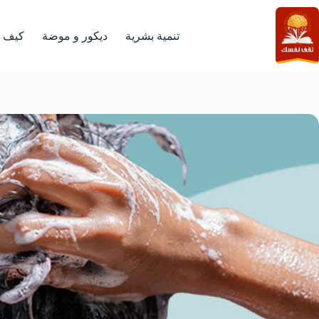
لتجاوز
لى
لمحتوى
تنمية بشرية
ديكور و موضة
كيف