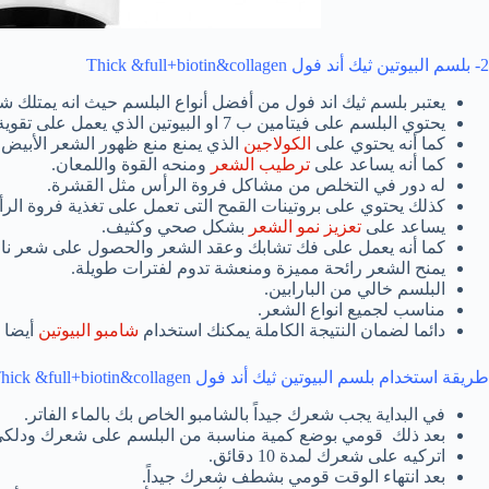
2- بلسم البيوتين ثيك أند فول Thick &full+biotin&collagen
يعتبر بلسم ثيك اند فول من أفضل أنواع البلسم حيث انه يمتلك شع
يحتوي البلسم على فيتامين ب 7 او البيوتين الذي يعمل على تقوية بصيلات الشعر.
كما أنه يحتوي على
الكولاجين
الذي يمنع منع ظهور الشعر الأبيض
كما أنه يساعد على
ترطيب الشعر
ومنحه القوة واللمعان.
له دور في التخلص من مشاكل فروة الرأس مثل القشرة.
كذلك يحتوي على بروتينات القمح التى تعمل على تغذية فروة الرأ
يساعد على
تعزيز نمو الشعر
بشكل صحي وكثيف.
كما أنه يعمل على فك تشابك وعقد الشعر والحصول على شعر نا
يمنح الشعر رائحة مميزة ومنعشة تدوم لفترات طويلة.
البلسم خالي من البارابين.
مناسب لجميع انواع الشعر.
دائما لضمان النتيجة الكاملة يمكنك استخدام
شامبو البيوتين
أيضا ق
طريقة استخدام بلسم البيوتين ثيك أند فول Thick &full+biotin&collagen
في البداية يجب شعرك جيداً بالشامبو الخاص بك بالماء الفاتر.
بعد ذلك قومي بوضع كمية مناسبة من البلسم على شعرك ودلكي 
اتركيه على شعرك لمدة 10 دقائق.
بعد انتهاء الوقت قومي بشطف شعرك جيداً.