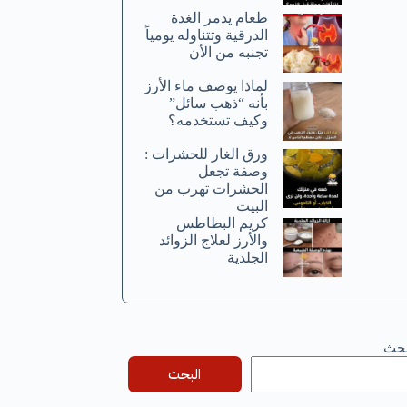
طعام يدمر الغدة
الدرقية وتتناوله يومياً
تجنبه من الأن
لماذا يوصف ماء الأرز
بأنه “ذهب سائل”
وكيف تستخدمه؟
ورق الغار للحشرات :
وصفة تجعل
الحشرات تهرب من
البيت
كريم البطاطس
والأرز لعلاج الزوائد
الجلدية
بحث
البحث