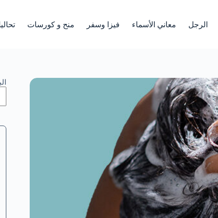
الرجل
معاني الأسماء
فيزا وسفر
منح و كورسات
تحالي
ال