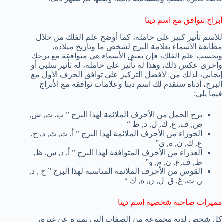
أبراج تتوافق مع اسم دينا
للاسم تأثير كبير على حامله، كما أوضح علم الفلك من خلال
مطابقة الأسماء بعلامة البرج لشخص ما وتاريخ ميلاده،
وبحسب علم الفلك، فإن بعض الأسماء هي متوافقة مع برجك
وأخرى عكس ذلك، وهذا له تأثير على حامله، له تأثير سلبي أو
إيجابي، لذلك من الأفضل التركيز على توافق الحرف الأول مع
البرج، أدناه سنقدم لك اسم دينا وعلامات توافقه مع الأبراج
فيما يلي:
برج الحمل من الأحرف الملائمة لهذا البرج ” ب, ت, ش,
ض, ف, ع, ك, ل, د, ظ “
الجوزاء من الأحرف الملائمة لهذا البرج ” أ, ت, ث, د, ح,
ع, ك, ن, ه, ي”
العذراء من الأحرف المتوافقة لهذا البرج ” أ, د, س, ظ,
ط, ف,ع, ن, م, و”
القوس من الأحرف الملائمة المناسبة لهذا البرج ” ح , د,
ر, ت, غ, ق, ل, ن, ه, ك “
مميزات صاحبة شخصية اسم دينا
كل شخص لديه مجموعة من الصفات التي تميزه عن غيره،