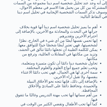
إلى أنه وجد عند تحليل شخصية اسم دينا مجموعة من السمات
المشتركة بين كل من يحمل هذا الاسم في معظم الأحوال،
وسوف نذكر السمات الشخصية الإيجابية في تحليل اسم دينا
في النقاط التالية:
أهم ما يميز تحليل شخصية اسم دينا أنها قوية بخلاف
جرأتها في التحدث والمحادثة مع الآخرين، بالإضافة إلى
احترام الآخرين وتقديرهم.
إنها تحمي نفسها أيضًا من أي شيء في الخارج، نظرًا
لشخصيتها، فهي تعتبر أيضًا شخصًا جيدًا للتوافق معها.
يمكن للكلمة الطيبة أن تجعلها دائمًا تتألق في الحشد،
وتزيد من مكانتها في المقابلات العائلية، وترفع من
مكانتها.
تحاول شخصية دينا دائمًا أن تكون متميزة ومتعلمة،
وتحب تعلم جميع أنواع العلوم والعلوم المختلفة.
سمة أخرى لها هي الجمال، فهي تحب دائمًا الاعتناء
بنفسها، ولا تقبل آراء الآخرين.
بالإضافة إلى ذلك، فإنها تتجه نحو الأخلاق النبيلة
والحميدة، وتحافظ دائمًا على المبادئ والأخلاق
المحافظة.
من أهم سماتها أنها تحب مهنة التدريس وغالبًا ما تتفوق
فيها.
كما أنها تحب الأطفال وتقضي الكثير من الوقت في