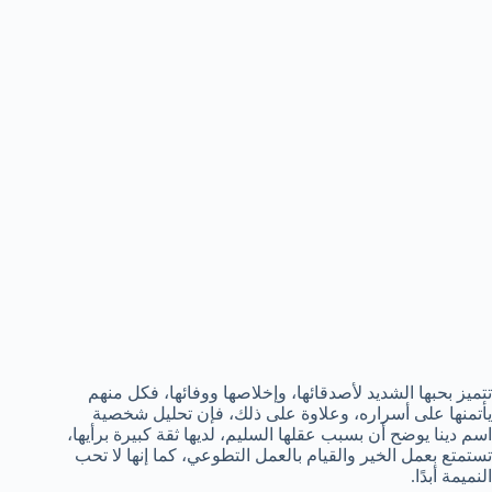
تتميز بحبها الشديد لأصدقائها، وإخلاصها ووفائها، فكل منهم
يأتمنها على أسراره، وعلاوة على ذلك، فإن تحليل شخصية
اسم دينا يوضح أن بسبب عقلها السليم، لديها ثقة كبيرة برأيها،
تستمتع بعمل الخير والقيام بالعمل التطوعي، كما إنها لا تحب
النميمة أبدًا.