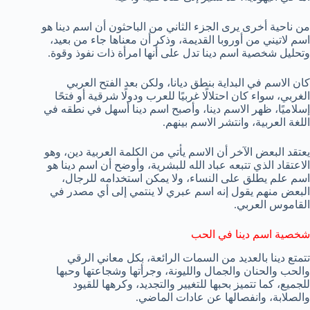
من ناحية أخرى يرى الجزء الثاني من الباحثون أن اسم دينا هو
اسم لاتيني من أوروبا القديمة، وذكر أن معناها جاء من بعيد،
وتحليل شخصية اسم دينا تدل على أنها امرأة ذات نفوذ وقوة.
كان الاسم في البداية بنطق ديانا، ولكن بعد الفتح العربي
الغربي، سواء كان احتلالًا غربيًا للعرب ودولًا شرقية أو فتحًا
إسلاميًا، ظهر الاسم دينا، وأصبح اسم دينا أسهل في نطقه في
اللغة العربية، وانتشر الاسم بينهم.
يعتقد البعض الآخر أن الاسم يأتي من الكلمة العربية دين، وهو
الاعتقاد الذي تتبعه عباد الله للبشرية، وأوضح أن اسم دينا هو
اسم علم يطلق على النساء، ولا يمكن استخدامه للرجال،
البعض منهم يقول إنه اسم عبري لا ينتمي إلى أي مصدر في
القاموس العربي.
شخصية اسم دينا في الحب
تتمتع دينا بالعديد من السمات الرائعة، بكل معاني الرقي
والحب والحنان والجمال والليونة، وجرأتها وشجاعتها وحبها
للجميع، كما تتميز بحبها للتغيير والتجديد، وكرهها للقيود
والصلابة، وانفصالها عن عادات الماضي.