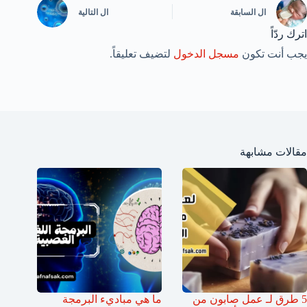
ال
السابقة
ال
التالية
اترك ردّاً
يجب أنت تكون
مسجل الدخول
لتضيف تعليقاً.
مقالات مشابهة
5 طرق لـ عمل صابون من
ما هي مباديء البرمجة