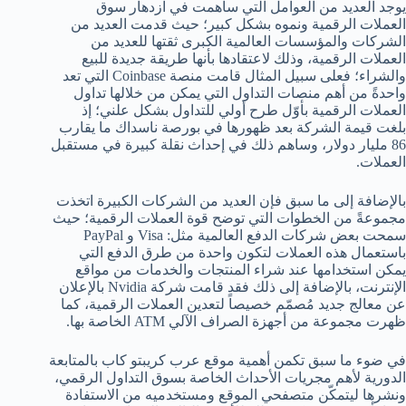
يوجد العديد من العوامل التي ساهمت في ازدهار سوق
العملات الرقمية ونموه بشكل كبير؛ حيث قدمت العديد من
الشركات والمؤسسات العالمية الكبرى ثقتها للعديد من
العملات الرقمية، وذلك لاعتقادها بأنها طريقة جديدة للبيع
والشراء؛ فعلى سبيل المثال قامت منصة Coinbase التي تعد
واحدةً من أهم منصات التداول التي يمكن من خلالها تداول
العملات الرقمية بأوّل طرح أولي للتداول بشكل علني؛ إذ
بلغت قيمة الشركة بعد ظهورها في بورصة ناسداك ما يقارب
86 مليار دولار، وساهم ذلك في إحداث نقلة كبيرة في مستقبل
العملات.
بالإضافة إلى ما سبق فإن العديد من الشركات الكبيرة اتخذت
مجموعةً من الخطوات التي توضح قوة العملات الرقمية؛ حيث
سمحت بعض شركات الدفع العالمية مثل: Visa و PayPal
باستعمال هذه العملات لتكون واحدة من طرق الدفع التي
يمكن استخدامها عند شراء المنتجات والخدمات من مواقع
الإنترنت، بالإضافة إلى ذلك فقد قامت شركة Nvidia بالإعلان
عن معالج جديد مُصمّم خصيصاً لتعدين العملات الرقمية، كما
ظهرت مجموعة من أجهزة الصراف الآلي ATM الخاصة بها.
في ضوء ما سبق تكمن أهمية موقع عرب كريبتو كاب بالمتابعة
الدورية لأهم مجريات الأحداث الخاصة بسوق التداول الرقمي،
ونشرها ليتمكّن متصفحي الموقع ومستخدميه من الاستفادة