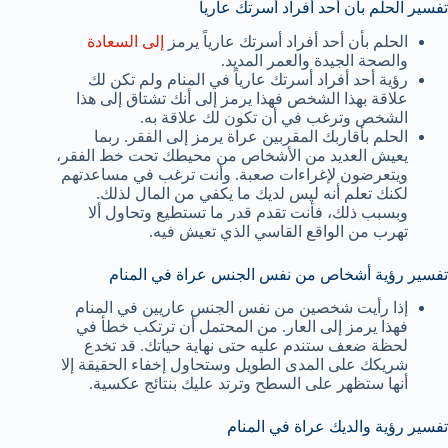
تفسير الحلم بأن أحد أفراد أسرتك عارياً
الحلم بأن أحد أفراد أسرتك عارياً يرمز
إلى السعادة
والصحة الجيدة والعمر المديد.
رؤية أحد أفراد أسرتك عارياً في المنام ولم تكن لك
علاقة بهذا الشخص فهذا يرمز إلى أنك تشتاق إلى هذا
الشخص وترغب في أن تكون لك علاقة به.
الحلم بأقاربك المقربين عراة يرمز إلى الفقر. ربما
يعيش العديد من الأشخاص من محيطك تحت خط الفقر،
ويتعرضون لإغراءات صعبة. وأنت ترغب في مساعدتهم
لكنك تعلم أنه ليس لديك ما يكفي من المال لذلك.
وبسبب ذلك، فأنت تقدم قدر ما تستطيع وتحاول ألا
تهرب من الواقع القاسي الذي تعيش فيه.
تفسير رؤية أشخاص من نفس الجنس عراة في المنام
إذا رأيت شخصين من نفس الجنس عاريين في المنام
فهذا يرمز إلى العار. من المحتمل أن ترتكب خطأ في
لحظة ضعف ستندم عليه حتى نهاية حياتك. قد تخدع
شريكك على المدى الطويل وستحاول إخفاء الحقيقة إلا
أنها ستظهر على السطح وترتد عليك بنتائج عكسية.
تفسير رؤية والديك عراة في المنام