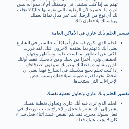
تهتم بما إذا كنت ستبقى في وظيفتك أم لا. يبدو أنه ليس
لديك ما تخسره لأن الوظيفة التي تقوم بها حاليًا لا تجلب
لك أي نوع من الرضا. أنت غير مبالٍ تمامًا بعملك
ورؤسائك يلاحظون ذلك.
تفسير الحلم بأنك عاري في الأماكن العامة
الحلم الذي تكون فيه عارياً تمامًا أثناء السير في الشارع
يعني أنك لا تهتم بما يعتقده الآخرون عنك. لقد قررت
الكف عن التظاهر بما لست عليه، وستُظهر وجهك
الحقيقي وترى أخيرًا من يحبك ومن لا يحبك. فقط أولئك
الذين يتقبلونك بفضائلك وعيوبك سيبقون أصدقاءك.
إذا كنت تحلم بخلع ملابسك في الشارع فهذا يعني أن
شخصًا تحبه لفترة طويلة سيلاحظك بسبب بعض
الإجراءات التي ستتخذها.
تفسير الحلم بأنك عاري وتحاول تغطية نفسك
الحلم الذي ترى فيه أنك عاري وتحاول تغطية نفسك
يشير إلى أنك تشعر بالخجل والإحراج بسبب تورطك في
فعل سلوك محرج. فقد يتم القبض عليك أثناء فعل شيء
كان لا يجب عليك فعله.