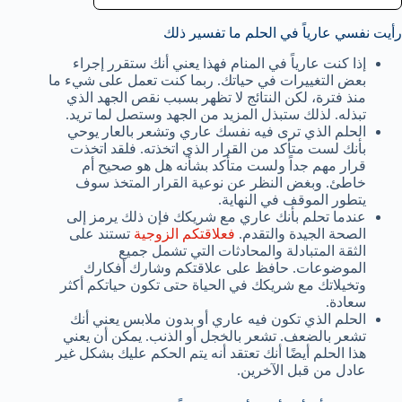
رأيت نفسي عارياً في الحلم ما تفسير ذلك
إذا كنت عارياً في المنام فهذا يعني أنك ستقرر إجراء
بعض التغييرات في حياتك. ربما كنت تعمل على شيء ما
منذ فترة، لكن النتائج لا تظهر بسبب نقص الجهد الذي
تبذله. لذلك ستبذل المزيد من الجهد وستصل لما تريد.
الحلم الذي ترى فيه نفسك عاري وتشعر بالعار يوحي
بأنك لست متأكد من القرار الذي اتخذته. فلقد اتخذت
قرار مهم جداً ولست متأكد بشأنه هل هو صحيح أم
خاطئ. وبغض النظر عن نوعية القرار المتخذ سوف
يتطور الموقف في النهاية.
عندما تحلم بأنك عاري مع شريكك فإن ذلك يرمز إلى
الصحة الجيدة والتقدم.
فعلاقتكم الزوجية
تستند على
الثقة المتبادلة والمحادثات التي تشمل جميع
الموضوعات. حافظ على علاقتكم وشارك أفكارك
وتخيلاتك مع شريكك في الحياة حتى تكون حياتكم أكثر
سعادة.
الحلم الذي تكون فيه عاري أو بدون ملابس يعني أنك
تشعر بالضعف. تشعر بالخجل أو الذنب. يمكن أن يعني
هذا الحلم أيضًا أنك تعتقد أنه يتم الحكم عليك بشكل غير
عادل من قبل الآخرين.