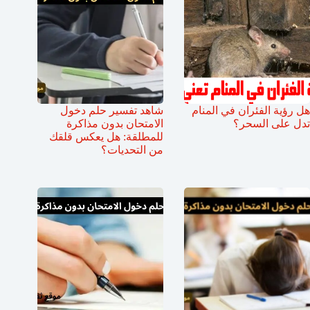
هل رؤية الفئران في المنام
شاهد تفسير حلم دخول
تدل على السحر؟
الامتحان بدون مذاكرة
للمطلقة: هل يعكس قلقك
من التحديات؟