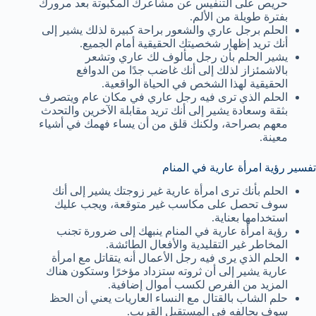
حريص على التنفيس عن مشاعرك المكبوتة بعد مرورك
بفترة طويلة من الألم.
الحلم برجل عاري والشعور براحة كبيرة لذلك يشير إلى
أنك تريد إظهار شخصيتك الحقيقية أمام الجميع.
يشير الحلم بأن رجل مألوف لك عاري وتشعر
بالاشمئزاز لذلك إلى أنك غاضب جدًا من الدوافع
الحقيقية لهذا الشخص في الحياة الواقعية.
الحلم الذي ترى فيه رجل عاري في مكان عام ويتصرف
بثقة وسعادة يشير إلى أنك تريد مقابلة الآخرين والتحدث
معهم بصراحة، ولكنك قلق من أن يساء فهمك في أشياء
معينة.
تفسير رؤية امرأة عارية في المنام
الحلم بأنك ترى امرأة عارية غير زوجتك يشير إلى أنك
سوف تحصل على مكاسب غير متوقعة، ويجب عليك
استخدامها بعناية.
رؤية امرأة عارية في المنام ينبهك إلى ضرورة تجنب
المخاطر غير التقليدية والأفعال الطائشة.
الحلم الذي يرى فيه رجل الأعمال أنه يتقاتل مع امرأة
عارية يشير إلى أن ثروته ستزداد مؤخرًا وستكون هناك
المزيد من الفرص لكسب أموال إضافية.
حلم الشاب بالقتال مع النساء العاريات يعني أن الحظ
سوف يحالفه في المستقبل القريب.