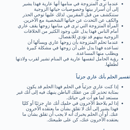
عندما ترى المتزوجة في منامها أنها عارية فهذا يشير
إلى أن أسرار بيتها وخصوصيات حياتها الزوجية
ستنكشف من قبل المقربين. لذلك عليها توخي الحذر
والكف عن التحدث عن حياتها الشخصية مع الآخرين.
المرأة المتزوجة التي ترى في منامها زوجها يقف عاري
أمام الناس فهذا يدل على وجود الكثير من الخلافات
الزوجية بينهم قد تؤدي للانفصال.
عندما تحلم المتزوجة بأن زوجها عاري ويسألها أن
تساعده فهذا يدل على أن زوجها في مشكلة كبيرة
ويطلب منها المساعدة.
رؤية الحامل لنفسها عارية في المنام تشير لقرب ولادتها
لطفلها.
تفسير الحلم بأنك عاري جزئياً
إذا كنت عاري جزئياً في الحلم فهذا الحلم قد يكون
بمثابة تحذير لك من عقلك الباطن ينبهك فيه إلى أنك غير
مستعد لما هو آت في حياتك.
إذا لم يلاحظ الآخرون في حلمك أنك عارٍ جزئيًا أو كليًا
فهذا يشير إلى أنك لا تقلق بشأن ما يعتقده الآخرون
عنك. أو أن الحلم يخبرك أنه لا يجب أن تقلق بشأن ما
يعتقده الآخرون عنك، كن على طبيعتك.