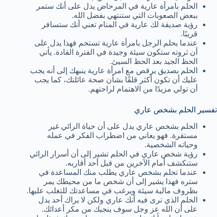
الحلم بامرأة عارية في المرحاض يدل على أنك ستمر
ببعض الصعوبات التي ستنتهي بفضل الله.
رؤية صديقة لك عارية في المنام تعني أنك ستسافر
قريبًا.
عندما يحلم الرجل بامرأة عارية تستحم فهذا يدل على
أن ثروته ستكون سيئة وجيدة في الفترة القادة. يأتي
الحظ الجيد بعد الحظ السيئ.
الحلم بصديق يرقص مع امرأة عارية ينبهك إلى أنه يجب
عليك أن تكون أكثر قلقًا بشأن صحة عائلتك، كما يجب
أن تولي مزيدًا من الاهتمام لراحتهم.
تفسير الحلم بشخص عاري
الحلم بشخص عاري يدل على أن حياة الرائي غير
مستقرة. فهو يعاني من اضطراب الفكر في عمله
وحياته الشخصية.
رؤية شخص عاري في الحلم تشير إلى أن أسرار الرائي
ستنكشف أمام الآخرين من قبل أحد أقاربه.
عندما تحلم بشخص عاري يطلب منك المساعدة في
ستره فهذا يشير إلى أن شخص ما من محيطك يمر
بظروف مالية سيئة ويرغب في مساعدتك للتغلب عليها.
الحلم الذي ترى فيه أنك عاري ولكن لا يراك أحد يدل
على أن الله عز وجل سوف ينجيك من مكر أعدائك.