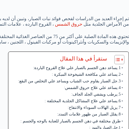
تم إجراء العديد من الدراسات لفحص فوائد نبات الصبار، وتبين أن لديه
من الأمراض الجلدية مثل
حروق الشمس
، القروح البارده ، علامات التمد
تحتوي هذه المادة الصلبة على أكثر من 75 من 
والإنزيمات والسكريات وأنثراكينونات أو مركبات الفينول ، اللجنين ، س
ستقرأ في هذا المقال
1.يساعد دهن الجسم بالصبار علي علاج القروح الباردة:
2.يساعد علي مكافحة الشيخوخة المبكرة :
3.جل الصبار يقاوم حب الشباب ويساعد علي التخلص من البقع:
4.يساعد علي علاج حروق الشمس:
5.يرطب ويشفي الجلد الجاف:
6.يساعد علي علاج المشاكل الجلدية المختلفة :
7.يزيل الهالات السوداء والانتفاخ:
8.يقلل الصبار من ظهور علامات التمدد:
طرق مختلفة في دهن الجسم بالصبار للعناية بالوجه والجسم :
1.جل الصبار والموز :