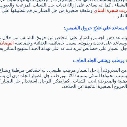
الشفاء ، كما انه يساعد على إزالة ندبات حب الشباب المزعجة والعيو
زيت شجرة الشاي
وملعقة صغيرة من جل الصبار ثم قم بتطبيقها علي ا
الفاتر .
4.يساعد علي علاج
حروق الشمس:
يساعد دهن الجسم بالصبار علي التخلص من حروق الشمس من خلال نشاط
ويساعد على تجديد رطوبته. بسبب خصائصه الغذائية وخصائصه
المضادة
جل الصبار على خصائص تبريد تساعد على تهدئة الجلد المتهيج المتأثر 
5.
يرطب ويشفي الجلد الجاف:
من المعروف أن جل الصبار مرطب طبيعي . له خصائص مرطبة ويساع ع
بسبب محتواها المائي بنسبة 99٪ ..ويرطب جل الصبار 
دهنية والمعرضة لحب الشباب . كما يمكن للرجال استخدام جل الصبار كعل
الجروح الصغيرة الناتجة عن الحلاقة.