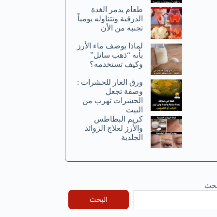
طعام يدمر الغدة
الدرقية وتتناوله يومياً
تجنبه من الأن
لماذا يوصف ماء الأرز
بأنه “ذهب سائل”
وكيف تستخدمه؟
ورق الغار للحشرات :
وصفة تجعل
الحشرات تهرب من
البيت
كريم البطاطس
والأرز لعلاج الزوائد
الجلدية
بحث
البحث