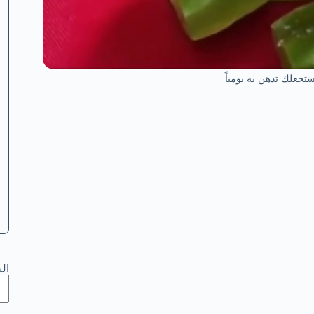
تجعلك تدهن به يومياً
ال