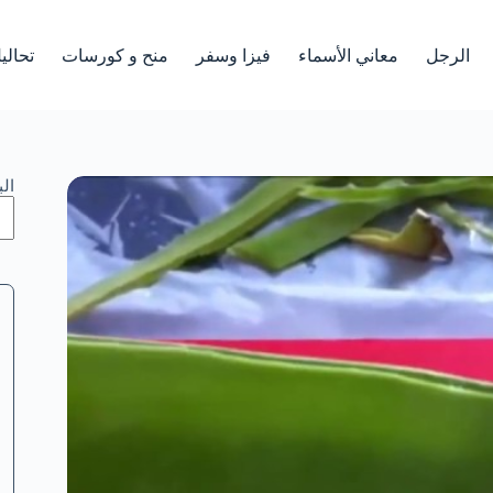
الرجل
معاني الأسماء
فيزا وسفر
منح و كورسات
تحالي
ال