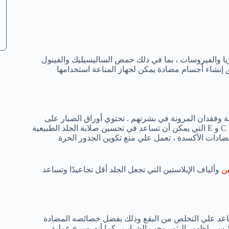
يا والفيروسات ، بما في ذلك حمض الساليسيليك والفينول
 إنشاء أجسام مضادة يمكن لجهاز المناعة استخدامها
قة وفقدان المرونة في بشرتهم . تحتوي أوراق الصبار على
عدد كبير من المواد المضادة للاكسدة بما في ذلك بيتا كاروتين وفيتامين C و E التي يمكن أن تساعد في تحسين صلابة الجلد الطبيعية
ا ان فيتامينات C و E تتميز بخصائص مضادات الأكسدة ، تعمل علي منع تكوين الجذور الحرة
ين
وألياف الإيلاستين التي تجعل الجلد أقل تجاعيدًا وتساعد
عد علي التخلص من البقع وذلك بفضل خصائصه المضادة
الرئيسي لظهور البثور وحب الشباب ، كما أنه يسرع عملية