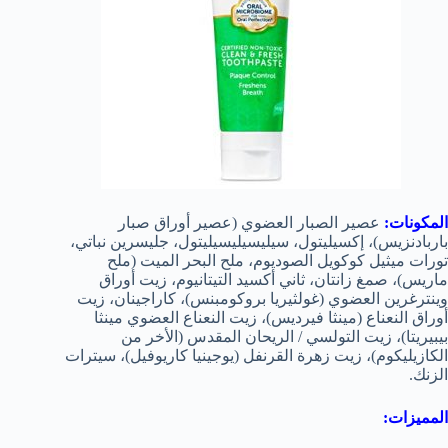
المكونات:
عصير الصبار العضوي (عصير أوراق صبار
باربادنزيس)، إكسيليتول، سيليسيليسيليتول، جليسرين نباتي،
تورات ميثيل كوكويل الصوديوم، ملح البحر الميت (ملح
ماريس)، صمغ زانتان، ثاني أكسيد التيتانيوم، زيت أوراق
وينترغرين العضوي (غولثيريا بروكومبنس)، كاراجينان، زيت
أوراق النعناع (مينثا فيرديس)، زيت النعناع العضوي مينثا
بيبيريتا)، زيت التولسي / الريحان المقدس (الأخر من
الكازيليكوم)، زيت زهرة القرنفل (يوجينيا كاريوفيل)، سيترات
الزنك.
المميزات: