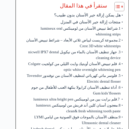
ستقرأ في هذا المقال
هل يمكن إزالة جير الأسنان بدون طبيب؟
منتجات إزالة جير الأسنان في المنزل
1.شرائط تبييض الأسنان من لومينكس lumineux oral
whitening strips
2.مجموعة كريست لبياض ثلاثي الأبعاد – شرائط تبييض الأسنان
Crest 3D white whitestrips
3. جهاز تنظيف الأسنان بالماء من نيكويل nicwell IPX7 dental
cleaning device
4. قلم تبييض الأسنان أوبتيك وايت الليلي من كولجيت Colgate
optic white overnight whitening pen
5. فلوسر مائي كهربائي لتنظيف الأسنان من توفندور Tovendor
Electric dental flosser
6. أداة تنظيف الأسنان كرايولا بنكهة العنب للأطفال من جوم
Gum kids’flossers
7.قلم برايت بين من لومينكس lumineux ultra bright pen
8.معجون أسنان كلين آند فريش من لومينكس lumineux
clean& fresh whitening tooth paste
9.منظف الأسنان بالموجات فوق الصوتية من ليامي LYMI
Ultrasonic dental cleaner
10. جل لايف فريش للأسنان من ليفيونيكس Livfresh dental