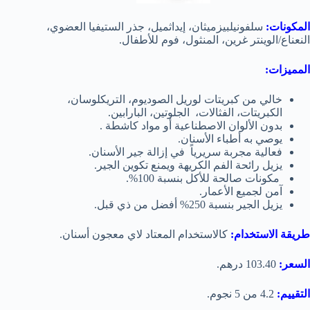
المكونات:
سلفونيلبيزميثان، إيداثميل، جذر الستيفيا العضوي،
النعناع/الوينتر غرين، المنثول، فوم للأطفال.
المميزات:
خالي من كبريتات لوريل الصوديوم، التريكلوسان،
الكبريتات، الفثالات، الجلوتين، البارابين.
بدون
الألوان الاصطناعية أو
مواد كاشطة
.
يوصي به أطباء الأسنان.
فعالية مجربة سريرياً في إزالة جير الأسنان.
يزيل رائحة الفم الكريهة ويمنع تكوين الجير.
مكونات صالحة للأكل بنسبة 100%.
آمن لجميع الأعمار.
يزيل الجير بنسبة 250% أفضل من ذي قبل.
طريقة الاستخدام:
كالاستخدام المعتاد لاي معجون أسنان.
السعر:
103.40 درهم.
التقييم:
4.2 من 5 نجوم.