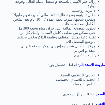
إزالة جير الأسنان باستخدام ضغط المياه العالي وفوهة
دوارة.
لا يترك رواسب.
بطارية ليثيوم بقدرة عالية 1400 مللي أمبير، تدوم طويلاً
وبمجرد شحنها، سوف تعمل لمدة 7 – 10 أيام بعد الشحن
الكامل لمدة 4 ساعات.
تحتوي المضخة المائية على خزان مياه بسعة 300 مل
حتى تتمكن من تنظيف كامل لأسنانك ولثتك كل مرة.
تقنية ذكية يمتلك المنظف وظيفة الذاكرة،لكي يحتفظ
بالوضع المفضل لك.
مرفق به كابل شحن يو إس بي يمكن شحنه عبر أي
منفذ يو اس بي.
يناسب التقويم.
طريقة الاستخدام:
انماط التشغيل هي:
العادي: للتنظيف العميق.
الخفيف: للاسنان الحساسة.
النابض: للمساج.
السعر:
110.86 ريال سعودي.
التقييم:
4.3 من 5 نجوم.