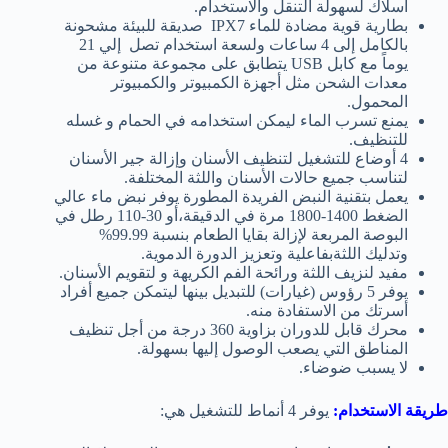
أسلاك لسهولة التنقل والاستخدام.
بطارية قوية مضادة للماء IPX7 صديقة للبيئة
مشحونة
بالكامل إلى 4 ساعات ولسعة استخدام تصل إلي 21
يوماً مع كابل USB يتطابق على مجموعة متنوعة من
معدات الشحن مثل أجهزة الكمبيوتر والكمبيوتر
المحمول.
يمنع تسرب الماء ليمكن استخدامه في الحمام و غسله
للتنظيف.
4 أوضاع للتشغيل لتنظيف الأسنان وإزالة جير الأسنان
لتناسب جميع حالات الأسنان واللثة المختلفة.
يعمل بتقنية النبض الفريدة المطورة يوفر نبض ماء عالي
الضغط 1400-1800 مرة في الدقيقة،أو 30-110 رطل في
البوصة المربعة لإزالة بقايا الطعام بنسبة 99.99%
وتدليك اللثةبفاعلية وتعزيز الدورة الدموية.
مفيد لنزيف اللثة ورائحة الفم الكريهة و لتقويم الأسنان.
يوفر 5 رؤوس (غيارات) للتبديل بينها ليتمكن جميع أفراد
أسرتك من الاستفادة منه.
محرك قابل للدوران بزاوية 360 درجة من أجل تنظيف
المناطق التي يصعب الوصول إليها بسهولة.
لا يسبب ضوضاء.
طريقة الاستخدام:
يوفر 4 أنماط للتشغيل هي: