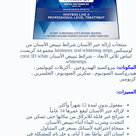
منتجات إزالة جير الأسنان شرائط تبييض الأسنان من
لومينكس lumineux oral whitening strips مجموعة كريست
لبياض ثلاثي الأبعاد – شرائط تبييض الأسنان crest 3D white
whitestrips
المكونات:
بيروكسيد الهيدروجين ، أكريلات كوبوليمر ،
هيدروكسيد الصوديوم ، سكرين الصوديوم ، الجلسرين ،
كربومير.
المميزات:
مفعول يدون لمدة 12 شهراً وأكثر.
لإزالة جير الأسنان لبقع عمرها 14 عاماً.
شرائح غير قابلة للانزلاق من مكانها حتى تتمكن من
التحدث وشرب الماء أثناء تبييض الأسنان.
ممحاة احترافية لأسنانك بسعر في المتناول.
اسنان أكثر بياضًا بعد 3 أيام، و حل تام للمشكلة في