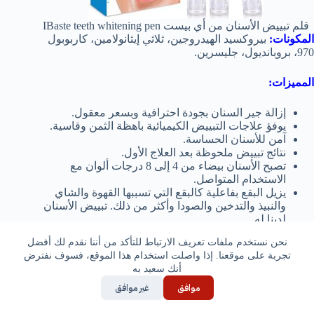
قلم تبييض الأسنان من أي بيست IBaste teeth whitening pen
المكونات:
بيروكسيد الهيدروجين، ثلاثي إيثانولامين، كاربوبول
970، بروبانديول، جليسرين.
المميزات:
إزالة جير السنان بجودة احترافية وبسعر معقول.
يوفؤ علاجات التبييض الكيميائية باهظة الثمن وقاسية.
آمن للأسنان الحساسة.
نتائج تبييض ملحوظة بعد العلاج الأول.
تصبح الأسنان بيضاء من 4 إلى 8 درجات ألوان مع
الاستخدام المتواصل.
يزيل البقع بفاعلية كالبقع التي تسببها القهوة والشاي
والنبيذ والتدخين والصودا وأكثر من ذلك. تبييض الأسنان
لدينا له
نكهة نعناع طبيعية تمنحك الشعور بالانتعاش.
نحن نستخدم ملفات تعريف الارتباط للتأكد من أننا نقدم لك أفضل
لا يسبب ألم.
تجربة على موقعنا. إذا واصلت استخدام هذا الموقع، فسوف نفترض
خفيف الوزن وسهل الاستخدام والتنقل به.
أنك سعيد به
طريقة الاستخدام:
يتم الضغط علي الإنبوب مع تحريك القلم
علي الأسنان بكل سهولة.
موافق
غير موافق