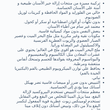
تركيبة مميزة من منتجات إزالة جير الأسنان طبيعية و
أمنة على الأسنان الحساسة.
خالي من الفلورايد و المواد الحافظة و كبريتات لوريل
الصوديوم.
بدون نكهات أو ألوان اصطناعية أو سكر أو كحول.
معتمد غير سام من أطباء الأسنان.
ينعش النفس بدون مواد كيميائية قاسية.
مكونات نقية وغير مكررة مثل ملح البحر الميت وعصير
الصبار العضوي والزيوت العطرية الفرنسية
والاكسيليتول غير المعدلة وراثياً.
ملح البحر الميت هو أقوى ملح في العالم؛ يحتوي على
عشرات المعادن مثل: الكالسيوم والمغنيسيوم
والبوتاسيوم المعروفة بفوائدها للجسم وتمنحك أنفاس
منتعشة ومرطبة.
يحافظ علي توازن الميكروبيوم الطبيعي بالفم (البكتيريا
الجيدة بالفم)
نباتي.
التبييض بدون ضرر أو مبيضات قاسية تضر بهيكل
أسنانك مما يؤدي إلى الحساسية.
معظم منتجات التبييض تستخدم البيروكسيد لإزالة
البقع، مما يزيل المينا للتخلص من البقع وفي المقابل
تستخدم لومينكس زيوت عطرية قوية المفعول لتكسر
البقع بدلاً من ذلك، وتبيض أسنانك دون إتلاف مينا