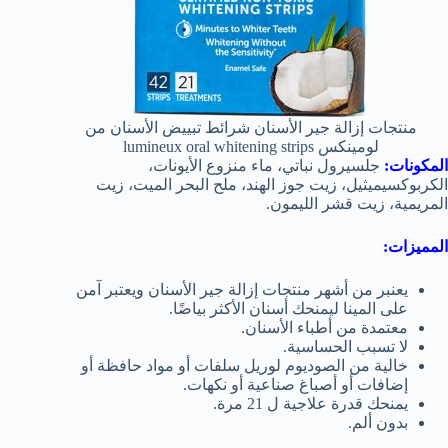
منتجات إزالة جير الأسنان شرائط تبييض الأسنان من
لومينكس lumineux oral whitening strips
المكونات:
جلسيرول نباتي، ماء منزوع الأيونات،
الكربوكسيميثيل، زيت جوز الهند، ملح البحر الميت، زيت
المريمية، زيت قشر الليمون.
المميزات:
يعنبر من أشهر منتجات إزالة جير الأسنان ويعتبر آمن
على المينا ليمنحك أسنان الأكثر بياضًا.
معتمدة من أطباء الأسنان.
لا تسبب الحساسية.
خالية من الصوديوم لوريل سلفات أو
مواد حافظة أو
إضافات أو أصباغ صناعية أو نكهات
.
يمنحك قدرة علاجية ل 21 مرة.
بدون ألم.