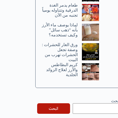
طعام يدمر الغدة
الدرقية وتتناوله يومياً
تجنبه من الأن
لماذا يوصف ماء الأرز
بأنه “ذهب سائل”
وكيف تستخدمه؟
ورق الغار للحشرات :
وصفة تجعل
الحشرات تهرب من
البيت
كريم البطاطس
والأرز لعلاج الزوائد
الجلدية
بحث
البحث