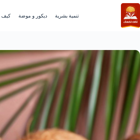
لتجاوز
لى
لمحتوى
تنمية بشرية
ديكور و موضة
كيف