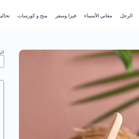
الرجل
معاني الأسماء
فيزا وسفر
منح و كورسات
تحالي
ال