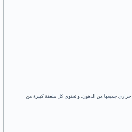
عقة كبيرة من زيت جوز الهند ( 14 جرام ) على 117.2 سعر حراري جميعها من الدهون. و تحتوي كل ملعقة كبيرة من