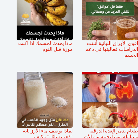
أقوى الأوراق النباتية أثبتت
ماذا يحدث لجسمك اذا اكلت
الدراسات فعاليتها في دعم
موزة قبل النوم
الجسم
طعام يدمر الغدة الدرقية
لماذا يوصف ماء الأرز بأنه
وتتناوله يومياً تجنبه من الأن
“ذهب سائل” وكيف