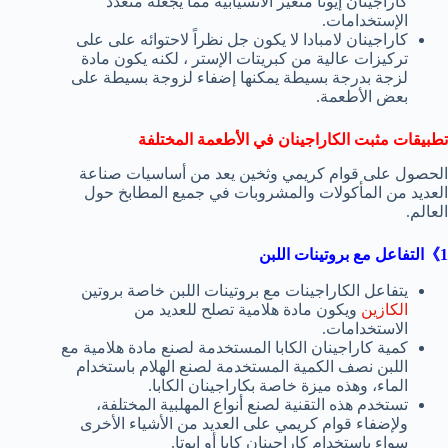
كاراجينان إيوتا متغير الانسيابية مما يجعله متعدد
الإستخدامات.
كاراجينان لامبادا لا يكون جل نظراً لاحتوائه على على
تركيزات عالية من كبريتات الإستر ، لكنه يكون مادة
لزجة بدرجة بسيطة يمكنها إضفاء لزوجة بسيطة على
بعض الأطعمة.
تطبيقات مثبت الكاراجينان في الأطعمة المختلفة
الحصول على قوام كريمي وثخين يعد من أساسيات صناعة
العديد من المأكولات والمشروبات في جميع المطابخ حول
العالم.
1》التفاعل مع بروتينات اللبن
يتفاعل الكاراجينات مع بروتينات اللبن خاصة بروتين
الكازين
ويكون مادة هلامية تصلح للعديد من
الاستخدامات.
كمية كاراجينان الكابا المستخدمة لصنع مادة هلامية مع
اللبن نصف الكمية المستخدمة لصنع الهلام باستخدام
الماء، وهذه ميزة خاصة بكاراجينان الكابا.
تستخدم هذه التقنية لصنع أنواع المهلبية المختلفة،
ولإضفاء قوام كريمي على العديد من الأشياء الأخرى
سواء باستخدام كاراجينان كابا أو إيوتا.