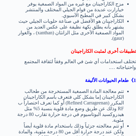
مزج الكاراجينان مع غيره من المواد الصمغية يوفر
خيارارت عديدة من قوام الجيلي المختلف والمنتشر
بشكل كبير في المطبخ الآسيوي.
الكاراجينان هو الأفضل في صناعة حلويات الجيلي حيث
يشتهر بأنه يطلق نكهة نظيفة على عكس العديد من
المواد الصمغية الأخرى مثل الزانثان (xanthan) ، والغوار
(gaur).
تطبيقات أخرى لمثبت الكاراجينان
تختلف استخدامات أي شئ في العالم وفقاً لثقافة المجتمع
واحتياجاته ….
1》طعام الحيوانات الأليفة
تتم معالجة المادة الصمغية المستخرجة من طحالب
الكاراجينان إما بشكل كلي فتعرف باسم الكاراجينان
المكرر (Refined Carrageenan) أو كما تعرف اختصاراً ب
RF وذلك عن طريق وضع مادة قلوية بنسبة 5% مثل
هيدروكسيد البوتاسيوم في درجة حرارة تقارب 80 درجة
مئوية.
أو تتم معالجته جزئياً وذلك باستخدام مادة قلوية أيضاً
ولكن عند درجة حرارة أقل من 80 درجة مئوية، والمادة