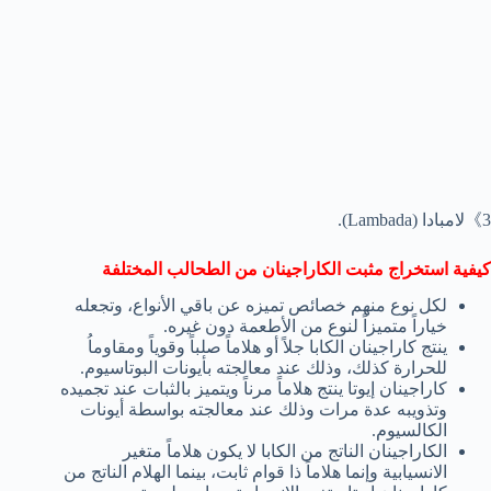
3》لامبادا (Lambada).
كيفية استخراج مثبت الكاراجينان من الطحالب المختلفة
لكل نوع منهم خصائص تميزه عن باقي الأنواع، وتجعله
خياراً متميزاً لنوع من الأطعمة دون غيره.
ينتج كاراجينان الكابا جلاً أو هلاماً صلباً وقوياً ومقاوماُ
للحرارة كذلك، وذلك عند معالجته بأيونات البوتاسيوم.
كاراجينان إيوتا ينتج هلاماً مرناً ويتميز بالثبات عند تجميده
وتذويبه عدة مرات وذلك عند معالجته بواسطة أيونات
الكالسيوم.
الكاراجينان الناتج من الكابا لا يكون هلاماً متغير
الانسيابية وإنما هلاماً ذا قوام ثابت، بينما الهلام الناتج من