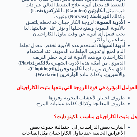
للضغط قد يجعل أدوية علاج الضغط العالي غير ذات
قيمة مثل
الكابوتين (Capoten) ، اللازكس(Lasix)
،
وكذلك
النورفاسك (Norvasc)
وغيره.
الأدوية الفموية:
لزوجة الكاراجينان قد تجعله يلتصق
بالأدوية الفموية ويمنع تحللها أو يؤثر على فعاليتها، لذا
يجب فصل أى أدوية عن وقت تناول الكاراجينان
بساعتين أو أكثر.
أدوية السيولة:
تستخدم هذه الأدوية لخفض معدل تجلط
الدم لمنع أو تذويب الجلطات الدموية، عند استخدام
الكاراجينان مع هذه الأدوية قد تزيد خطر النزيف
الدموي. من أمثلة هذه الأدوية الشهيرة
بلافكس(Plavix)
الذي يتكون من مادة
الكلوبيدوجريل(Clopidogril)
،
والأسبرين
، وكذلك مادة
الوارفرين (Warfarin)
.
العوامل المؤثرة في قوة اللزوجة التي ينتجها مثبت الكاراجينان
ظروف اختيار الأعشاب البحرية وفرزها.
ظروف المعالجة وكذلك كفاءة عمليات المزج.
هل مثبت الكاراجينان مناسب
للكيتو دايت
؟
أشارت بعض الدراسات إلى احتمالية حدوث بعض
الأعراض الجانبية عند تناول الكاراجينان مثل انتفاخات