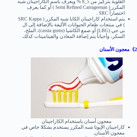
القلوية بتركيز من 5_8 % ويعرف باسم الكاراجينان شبه
المكرر ( Semi Refined Carrageenan ) أو كما يعرف
اختصاراً SRC .
يتم استخدام كاراجينان الكابا شبه المكرر ( SRC Kappa
) في منتجات طعام الحيوانات الأليفة بالإضافة إلى ال
بي جي (LBG) أو صمغ الكاشيا (cassia gums)، الملح،
السكر، وأحياناً يتم إضافة المعادن والفيتامينات كذلك.
2》معجون الأسنان
معجون أسنان باستخدام الكاراجينان
كاراجينان الإيوتا شبه المكرر يستخدم بشكلا خاص في
معجون الأسنان.