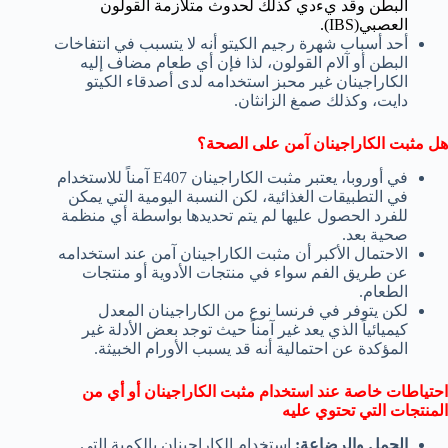
البطن وقد يءدي كذلك لحدوث متلازمة القولون
العصبي(IBS).
أحد أسباب شهرة رجيم الكيتو أنه لا يتسبب في انتفاخات
البطن أو آلام القولون، لذا فإن أي طعام مضاف إليه
الكاراجينان غير محبز استخدامه لدى أصدقاء الكيتو
دايت، وكذلك صمغ الزانثان.
هل مثبت الكاراجينان آمن على الصحة؟
في أوروبا، يعتبر مثبت الكاراجينان E407 آمناً للاستخدام
في التطبيقات الغذائية، لكن النسبة اليومية التي يمكن
للفرد الحصول عليها لم يتم تحديدها بواسطة أي منظمة
صحية بعد.
الاحتمال الأكبر أن مثبت الكاراجينان آمن عند استخدامه
عن طريق الفم سواء في منتجات الأدوية أو منتجات
الطعام.
لكن يتوفر في فرنسا نوع من الكاراجينان المعدل
كيميائياً الذي يعد غير آمناً حيث توجد بعض الأدلة غير
المؤكدة عن احتمالية أنه قد يسبب الأورام الخبيثة.
احتياطات خاصة عند استخدام مثبت الكاراجينان أو أي من
المنتجات التي تحتوي عليه
الحمل والرضاعة:
استخدام الكاراجينان بالكمية التي