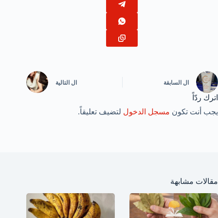
ال
السابقة
ال
التالية
اترك ردّاً
يجب أنت تكون
مسجل الدخول
لتضيف تعليقاً.
مقالات مشابهة