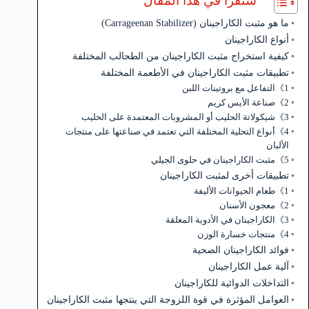
ستقرأ في هذا المقال
ما هو مثبت الكاراجينان (Carrageenan Stabilizer)
أنواع الكاراجينان
كيفية استخراج مثبت الكاراجينان من الطحالب المختلفة
تطبيقات مثبت الكاراجينان في الأطعمة المختلفة
1》التفاعل مع بروتينات اللبن
2》صناعة الأيس كريم
3》شيكولاتة الحليب أو المشروبات المعتمدة على الحليب
4》أنواع التحلية المختلفة التي تعتمد في صناعتها على منتجات
الألبان
5》مثبت الكاراجينان في حلوى الجيلي
تطبيقات أخرى لمثبت الكاراجينان
1》طعام الحيوانات الأليفة
2》معجون الأسنان
3》الكاراجينان في الأدوية المعلقة
4》منتجات خسارة الوزن
فوائد الكاراجينان الصحية
آلية عمل الكاراجينان
التداخلات الدوائية للكاراجينان
العوامل المؤثرة في قوة اللزوجة التي ينتجها مثبت الكاراجينان