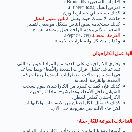
الالتهاب الشعبي ( Bronchitis ).
lمرض السل (Tuberculosis).
كذلك يساعد في خسارة الوزن.
حالات الإمساك حيث يعمل
كملين مكون للكتل
.
كذلك يستخدمه بعض الناس بشكل موضعي لتقليل
الشعور بالألم وعدم الراحة حول منطقة الشرج.
القرحة المعدية
(Peptic Ulcer).
وكذلك مشاكل واضطرابات الأمعاء.
آلية عمل الكاراجينان
يحتوي الكاراجينان على العديد من المواد الكيميائية التي
تساعد في تقليل إفرازات المعدة والأمعاء وهذا يساعد
في العديد من حالات اضطرايات المعدة أبرزها حرقة
المعدة، والقرحة المعدية.
كذلك فإن كميات كبيرة من الكاراجينان تقوم بسحب
السوائل داخل الأمعاء وهذا يشرح لماذا تتم تجربة
الكاراجينان كملين للبطن.
كذلك قد يقلل الكاراجينان من الانتفاخات والالتهابات
لكن هذه الآلية غير معروفة حتى الآن.
التداخلات الدوائية للكاراجينان
أدوية الضغط العالي:
بسبب تأثير الكاراجينان الخافض