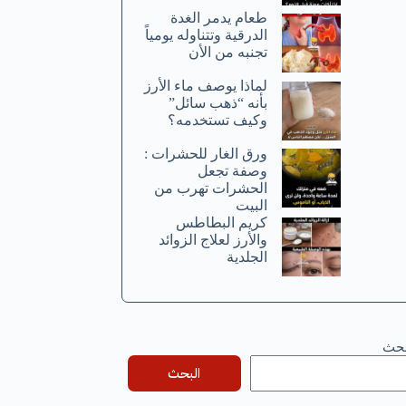
طعام يدمر الغدة
الدرقية وتتناوله يومياً
تجنبه من الأن
لماذا يوصف ماء الأرز
بأنه “ذهب سائل”
وكيف تستخدمه؟
ورق الغار للحشرات :
وصفة تجعل
الحشرات تهرب من
البيت
كريم البطاطس
والأرز لعلاج الزوائد
الجلدية
بحث
البحث