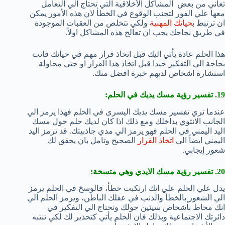
تعاني من بعض المشاكل الأخلاقية التي تحتاج الي التعامل
معها علي الفور لتجنب الوقوع في الخطأ لان هذه الأمور يمكن
ان ترتبط ب
حياتك المهنية
ولكي تتخلص من العقبات الموجودة
في طريق نجاحك يجب ان تعالج هذه المشاكل اولاً.
هذا الحلم عادة يأتي اليك قبل اتخاذ قرار مهم في حياتك فانت
بحاجة الي التفكير جيدا قبل اتخاذ هذا القرار او حتي محاولة
استشارة اشخاص لديهم خبرة افضل منك.
19. تفسير رؤية مسك يديك في الحلم:
عندما تري تفسير مسك يديك اليسرى في الحلم فهذا يرمز الي
الجانب الانثوي بداخلك ومع ذلك اذا كان لديك حلم حول مسك
اليد اليمني في الحلم فهو يرمز الي مدي جاذبيتك. قد ترمز اليد
اليمني ايضاً الي
اتخاذ القرار
الصحيح وتامل بان يحقق لك
شعور إيجابي.
20. تفسير رؤية مسك الايدي وهي متسخة:
يدل علي الحلم علي انك ارتكبت خطأ، فالوسخ في الحلم يرمز
الي الشعور بالخطأ والذنب في عقلك الباطن، ويرمز الحلم الي
انك محاط بأشخاص سيئين حولك وتحتاج الي التفكير في
دائرتك الاجتماعية وبذلك فان الحلم يأتي كتحذير لك لكي تنتبه