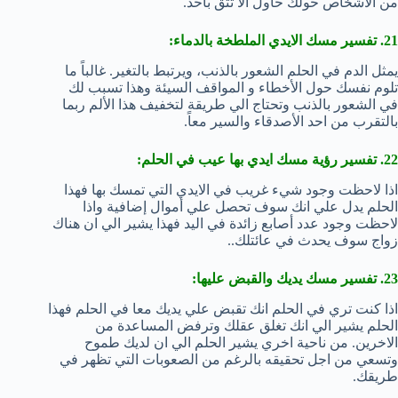
من الأشخاص حولك حاول الا تثق بأحد.
21. تفسير مسك الايدي الملطخة بالدماء:
يمثل الدم في الحلم الشعور بالذنب، ويرتبط بالتغير. غالباً ما
تلوم نفسك حول الأخطاء و المواقف السيئة وهذا تسبب لك
في الشعور بالذنب وتحتاج الي طريقة لتخفيف هذا الألم ربما
بالتقرب من احد الأصدقاء والسير معاً.
22. تفسير رؤية مسك ايدي بها عيب في الحلم:
اذا لاحظت وجود شيء غريب في الايدي التي تمسك بها فهذا
الحلم يدل علي انك سوف تحصل علي أموال إضافية واذا
لاحظت وجود عدد أصابع زائدة في اليد فهذا يشير الي ان هناك
زواج سوف يحدث في عائتلك..
23. تفسير مسك يديك والقبض عليها:
اذا كنت تري في الحلم انك تقبض علي يديك معا في الحلم فهذا
الحلم يشير الي انك تغلق عقلك وترفض المساعدة من
الاخرين. من ناحية اخري يشير الحلم الي ان لديك طموح
وتسعي من اجل تحقيقه بالرغم من الصعوبات التي تظهر في
طريقك.