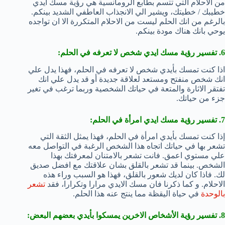
من الاحلام التي تتسم بطابع الرومانسية هي رؤية مسك ايدي
خطيبك / خطيتك، ويشير الي الانجذاب العاطفي الشديد بينكم.
بالرغم من انك الحلم ليست من الاحلام المتكررة الا ان تواجده
يوحي بانك هناك مودة بينكم.
6. تفسير رؤية مسك ايدي شخص لا تعرفه في الحلم:
اذا كنت تمسك بأيدي شخص لا تعرفه في الحلم، فهذا يدل علي
انك شخص منفتح ومستعد لعلاقة جديدة أو قد يدل علي انك
تفتقر الاثارة والمتعة في حياتك الشخصية وربما ترغب في تغير
جزء من حياتك.
7. تفسير رؤية مسك ايدي امرأة في الحلم:
إذا كنت تمسك بأيدي امرأة في الحلم، فهذا يمثل الثقة التي
تشعر بها في حياتك اتجاه هذا الشخص الرغبة في التواصل معه
علي مستوي اعمق. فانت تشعر بالامتنان لمعرفتك بهذا
الشخص. بينما قد تشعر بالقلق بشان علاقتك مع افضل صديق
لك. فاذا كان لديك شعور بالقلق، فهذا هو السبب وراء هذه
الاحلام. و كما ذكرنا فان مسك الايدي مرارا وتكرارا، فقد
تشعر
بالوحدة
في حياة اليقظة مما ينتج عنه هذا الحلم.
8. تفسير رؤية الأشخاص الاخرين يمسكوا بأيدي بعضهم البعض: