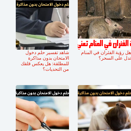
هل رؤية الفئران في المنام
شاهد تفسير حلم دخول
تدل على السحر؟
الامتحان بدون مذاكرة
للمطلقة: هل يعكس قلقك
من التحديات؟