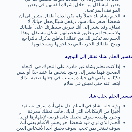
بعض المشاكل من خلال إشراك أنفسهم في بعض
المواقف المزعجة.
الحلم بشاه تلد حملاً ولم يكن لديك أطفال يشير إلى أن
شخصًا أصغر منك سوف يفعل شيئًا يجعل حياتك لا
تطاق. وقد يشير إلى أنك تفرض سيطرتك على أطفالك
ولا تسمح لهم بتطوير شخصياتهم بشكل مستقل. وهذا
الحلم بعد تذكير لك من عقلك الباطن يذكرك بالتراجع
ومنح أطفالك الحرية التي يحتاجونها ويستحقونها.
تفسير الحلم بشاة تفتقر إلى التوجيه
إذا كنت تحلم بشاة غير قادرة على التحرك في الاتجاه
الصحيح فهذا يشير إلى وجود شخص ما عنيد جدًا أو ليس
ذكيًا بما يكفي في حياتك يتسبب في جعلها صعبة. لذلك
ابتعد عنه حتى تعيش في سلام.
تفسير الحلم بحلب شاه
رؤية حلب شاه في المنام تدل على أنك سوف تستفيد
أخيرًا من الإمكانات التي لديك. فأنت تمتلك معرفة
وخبرة واسعة سوف تحصل على فرصة لإظهارها قريباً.
الحلم الذي ترى فيه شخصًا آخر يحلب الأغنام يعني أنك
سوف تفتخر بمن تحب. سوف يحقق أحد الأشخاص الذين