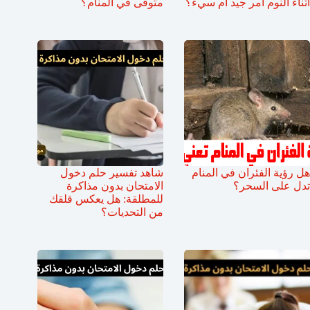
اثناء النوم أمر جيد ام سيء؟
متوفى في المنام؟
هل رؤية الفئران في المنام
شاهد تفسير حلم دخول
تدل على السحر؟
الامتحان بدون مذاكرة
للمطلقة: هل يعكس قلقك
من التحديات؟