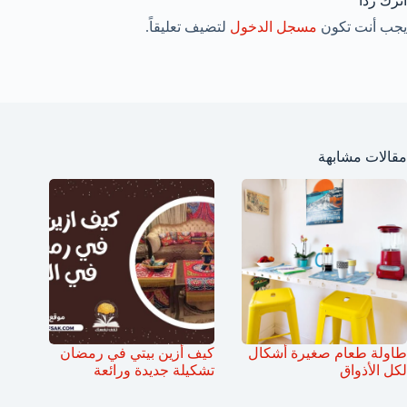
اترك ردّاً
يجب أنت تكون
مسجل الدخول
لتضيف تعليقاً.
مقالات مشابهة
طاولة طعام صغيرة أشكال
كيف أزين بيتي في رمضان
لكل الأذواق
تشكيلة جديدة ورائعة