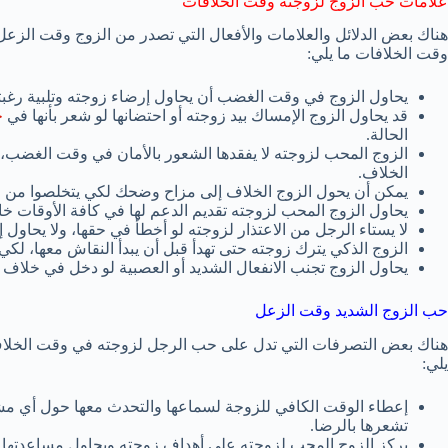
علامات حب الزوج لزوجته وقت الخلافات
هناك بعض الدلائل والعلامات والأفعال التي تصدر من الزوج وقت الزع
وقت الخلافات ما يلي:
يحاول الزوج في وقت الغضب أن يحاول إرضاء زوجته وتلبية رغبتها
قد يحاول الزوج الإمساك بيد زوجته أو احتضانها لو شعر بأنها في
ح
الحالة.
الزوج المحب لزوجته لا يفقدها الشعور بالأمان في وقت الغضب، 
الخلاف.
يمكن أن يحول الزوج الخلاف إلى مزاح وضحك لكي يتخلصوا من الع
يحاول الزوج المحب لزوجته تقديم الدعم لها في كافة الأوقات 
لا يستاء الرجل من الاعتذار لزوجته لو أخطأ في حقها، ولا يحاول إ
الزوج الذكي يترك زوجته حتى تهدأ قبل أن يبدأ النقاش معها، لكي ل
يحاول الزوج تجنب الانفعال الشديد أو العصبية لو دخل في خلاف
حب الزوج الشديد وقت الزعل
هناك بعض التصرفات التي تدل على حب الرجل لزوجته في وقت الخلاف
يلي:
إعطاء الوقت الكافي للزوجة لسماعها والتحدث معها حول أي مشكل
تشعرها بالرضا.
يركز الزوج المحب لزوجته على أهداف زوجته ويحاول مساعدتها 