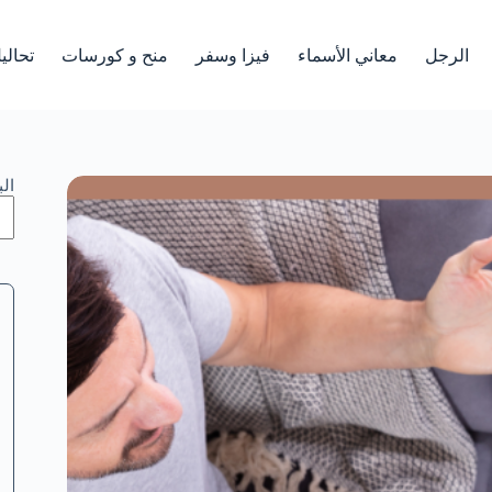
الرجل
معاني الأسماء
فيزا وسفر
منح و كورسات
تحالي
ال