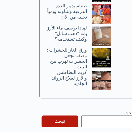
طعام يدمر الغدة
الدرقية وتتناوله يومياً
تجنبه من الأن
لماذا يوصف ماء الأرز
بأنه “ذهب سائل”
وكيف تستخدمه؟
ورق الغار للحشرات :
وصفة تجعل
الحشرات تهرب من
البيت
كريم البطاطس
والأرز لعلاج الزوائد
الجلدية
بحث
البحث