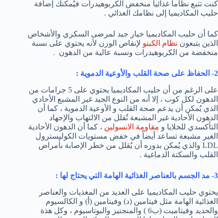
كنت تتبع نظاماً غذائياً منخفض الكربوهيدرات فيُمكنك إضافة
حليب المكاديميا إلى نظامك الغذائي .
كما أن حليب المكاديميا خيار جيد لمرضى السكري والأشخاص
الذين يتبعون
نظام الكيتو
لإنقاص الوزن لأنه يحتوي على نسبة
منخفضة من الكربوهيدرات ونسبة عالية من الدهون .
2- الحفاظ على صحة القلب والأوعية الدموية :
على الرغم من أن حليب المكاديميا يحتوي على 5 جرامات من
الدهون لكل كوب ، إلا أنه من النوع الجيد غير المشبع الأحادي
الذي يُمكن أن يدعم صحة القلب و الأوعية الدموية ، كما أن
الدهون الأحادية غير المشبعة تُقلل من الالتهاب والإجهاد
التأكسدي للخلايا و
مقاومة الانسولين
، كما أن الدهون الأحادية
الغير مشبعة تساعد أيضاً في خفض مستويات الكوليسترول
LDL والذي يُمكن بدوره أن يُقلل من خطر الإصابة بأمراض
القلب والسكتة الدماغية .
3- مد الجسم بالعناصر الغذائية الهامة التي يحتاج لها :
يحتوي حليب المكاديميا على العديد من المغذيات والعناصر
الغذائية الهامة مثل فيتامين (د) وفيتامين (أ) و الكالسيوم
والحديد وفيتاميت (ب6 ) والمنجنيز والبوتاسيوم ، وكل هذة