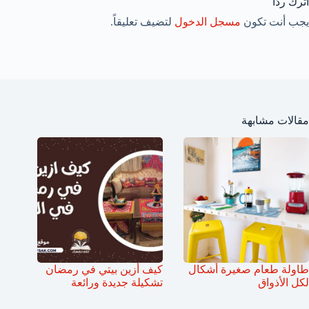
اترك ردّاً
يجب أنت تكون
مسجل الدخول
لتضيف تعليقاً.
مقالات مشابهة
طاولة طعام صغيرة أشكال
كيف أزين بيتي في رمضان
لكل الأذواق
تشكيلة جديدة ورائعة