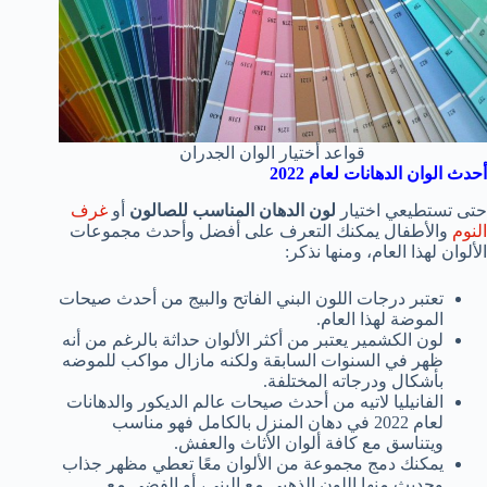
قواعد أختيار الوان الجدران
أحدث الوان الدهانات لعام 2022
حتى تستطيعي اختيار
لون الدهان المناسب للصالون
أو
غرف
النوم
والأطفال يمكنك التعرف على أفضل وأحدث مجموعات
الألوان لهذا العام، ومنها نذكر:
تعتبر درجات اللون البني الفاتح والبيج من أحدث صيحات
الموضة لهذا العام.
لون الكشمير يعتبر من أكثر الألوان حداثة بالرغم من أنه
ظهر في السنوات السابقة ولكنه مازال مواكب للموضه
بأشكال ودرجاته المختلفة.
الفانيليا لاتيه من أحدث صيحات عالم الديكور والدهانات
لعام 2022 في دهان المنزل بالكامل فهو مناسب
ويتناسق مع كافة ألوان الأثاث والعفش.
يمكنك دمج مجموعة من الألوان معًا تعطي مظهر جذاب
وحديث منها اللون الذهبي مع البني، أو الفضي مع