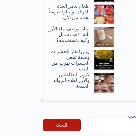
طعام يدمر الغدة
الدرقية وتتناوله يومياً
تجنبه من الأن
لماذا يوصف ماء الأرز
بأنه “ذهب سائل”
وكيف تستخدمه؟
ورق الغار للحشرات :
وصفة تجعل
الحشرات تهرب من
البيت
كريم البطاطس
والأرز لعلاج الزوائد
الجلدية
بحث
البحث