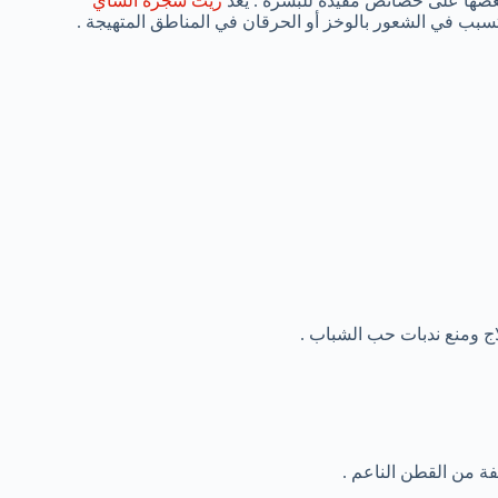
بعضها على خصائص مفيدة للبشرة . يعد
زيت شجرة الشاي
يتسبب في الشعور بالوخز أو الحرقان في المناطق المتهيجة .
ج ومنع ندبات حب الشباب .
 من القطن الناعم .