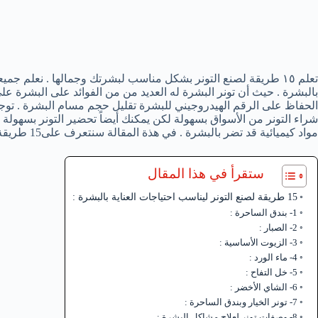
تعلم ١٥ طريقة لصنع التونر بشكل مناسب لبشرتك وجمالها . نعلم جم
بالبشرة . حيث أن تونر البشرة له العديد من من الفوائد على البشرة عل
الحفاظ على الرقم الهيدروجيني للبشرة تقليل حجم مسام البشرة . توجد ا
شراء التونر من الأسواق بسهولة لكن يمكنك أيضاً تحضير التونر بسهول
مواد كيميائية قد تضر بالبشرة . في هذة المقالة سنتعرف على15 طريقة لصنع التونر ليناسب احتياجات العناية بالبشرة .
ستقرأ في هذا المقال
15 طريقة لصنع التونر ليناسب احتياجات العناية بالبشرة :
1- بندق الساحرة :
2- الصبار :
3- الزيوت الأساسية :
4- ماء الورد :
5- خل التفاح :
6- الشاي الأخضر :
7- تونر الخيار وبندق الساحرة :
8- وصفات تونر لعلاج مشاكل البشرة :