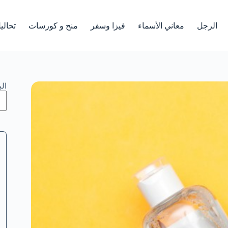
الرجل
معاني الأسماء
فيزا وسفر
منح و كورسات
تحالي
ال