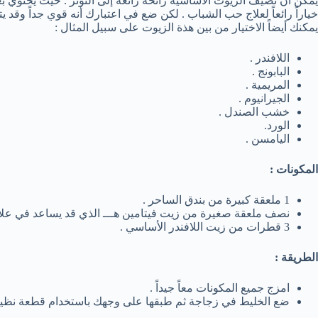
يمكن أن تضيف الزيوت الاساسية رائحة رائعة إلى التونر . حيث يحتوي 
خياراً رائعاً لعلاج حب الشباب . لكن ضع في اعتبارك أنه قوي جداً وقد 
يمكنك أيضاً الاختيار من بين هذة الزيوت على سبيل المثال :
اللافندر .
البابونج .
المريمية .
الجيرانيوم .
خشب الصندل .
الورد.
اليامسن .
المكونات :
1 ملعقة كبيرة من بندق الساحر .
نصف ملعقة صغيرة من زيت فيتامين هـــ الذي قد يساعد في علا
3 قطرات من زيت اللافندر الأساسي .
الطريقة :
امزج جميع المكونات معاً جيداً .
ضع الخليط في زجاجة ثم طبقها على وجهك باستخدام قطعة نظيفة