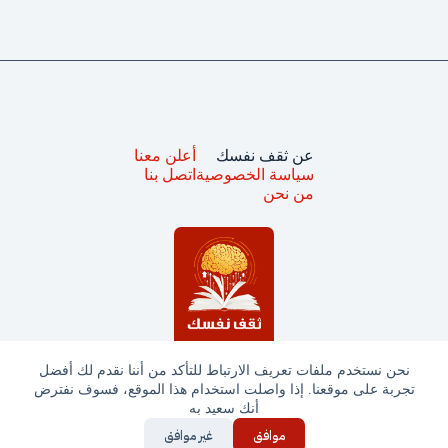
عن ثقف نفسك
أعلن معنا
سياسة الخصوصية
اتصل بنا
من نحن
نحن نستخدم ملفات تعريف الارتباط للتأكد من أننا نقدم لك أفضل
تجربة على موقعنا. إذا واصلت استخدام هذا الموقع، فسوف نفترض
جميع الحقوق محفوظة © ثقف نفسك 2025
أنك سعيد به
موافق
غير موافق