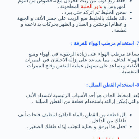
اخلط ربع كوب من زيت الخردل مع 4 فصوص من الثوم
المهروس و
بذور الحلبة
المطحونة .
سخن الخليط ثم اتركه حتى يبرد .
دلك طفلك بالخليط ضع الزيت على جسر الأنف و الجبهة
و عظام الوجنتين و الصدر و الظهر بحركات يد ناعمه و
لطيفة .
7- استخدام مرطب الهواء للغرفة :
يساعد مرطب الهواء على زيادة الرطوبة في الهواء ومنع
الهواء الجاف ، مما يساعد على إزالة الاحتقان في الممرات
الأنفية و يساعد على تسهيل عملية التنفس وفتح الممرات
التنفسية .
8- استخدام القطن المبلل :
يُعد المخاط الجاف هو أحد الأسباب الرئيسية لانسداد الأنف
والتي يُمكن إزالته باستخدام قطعة من القطن المبللة .
بلل قطعة من القطن بالماء الدافئ لتنظيف فتحات أنف
طفلك من الداخل .
افعل هذا برفق و بعناية لتجنب إيذاء طفلك الصغير .