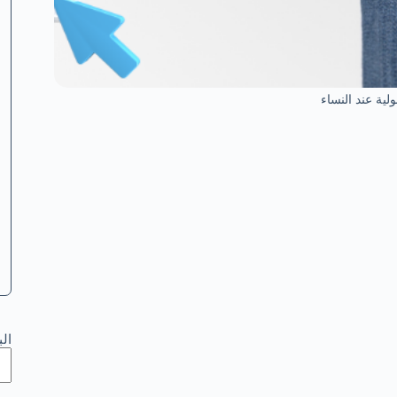
لية عند النساء
ال