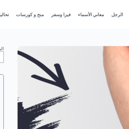
الرجل
معاني الأسماء
فيزا وسفر
منح و كورسات
تحالي
ال