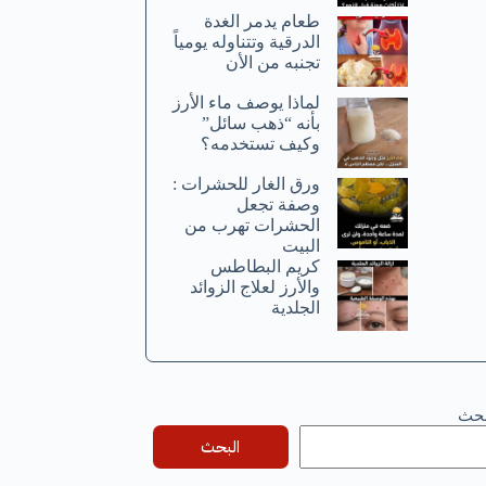
طعام يدمر الغدة
الدرقية وتتناوله يومياً
تجنبه من الأن
لماذا يوصف ماء الأرز
بأنه “ذهب سائل”
وكيف تستخدمه؟
ورق الغار للحشرات :
وصفة تجعل
الحشرات تهرب من
البيت
كريم البطاطس
والأرز لعلاج الزوائد
الجلدية
بحث
البحث