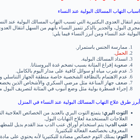
اسباب التهاب المسالك البولية عند النساء
يتم انتقال العدوى البكتيرية التي تسبب التهاب المسالك البولية عند ا
مجرى البول، والجدير بالذكر تتميز النساء بأنهم من السهل انتقال العدو
البولية عند النساء ومن أبرز النساء فيما يلي:
ممارسة الجنس باستمرار.
الحمل
.
انسداد المسالك البولية.
صعوبة إفراغ المثانة بسبب تضخم غدة البروستاتا.
عدم شرب مياه أو سوائل كافية على مدار اليوم بالكامل.
عدم الاهتمام بالنظافة الشخصية خاصة منطقة الجهاز التناسلي و
ضعف جهاز المناعة مثل مرضى السكري والأشخاص الذين يخضعون
إجراء قسطرة بولية مثل وضع أنبوب في المثانة لتصريف البول من
أبرز طرق علاج التهاب المسالك البولية عند النساء في المنزل
التوت البري:
يتمتع التوت البري بالعديد من الخصائص العلاجية التي
العلاجات المستخدمة لعلاج التهابات البول.
عنب الدب:
يتم استخدام أوراق عنب الدب منذ القدم بديل للمطهر 
المعروف بخصائصه الفعالة للبكتيريا.
الثوم:
يمتلك الثوم خصائص مضادة للبكتيريا لأنه يحتوي على مادة 