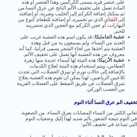
على عنصر فريد يسمى الكركمين وهذا العنصر أو هذه
المادة تعمل على تخفيف الألم الناتج عن عرق النسا،من
ثم يمكنكِ إضافة الكركم إلى الحليب وشربه، أو إضافته
إلى
الشاي
الذي تم تخميره، أو إضافته للطعام كنوع من
البهارات، أو عجن الكركم مع العجين الذي تحضرينه
للخبز.
عشبة الجامايكا:
قد يكون اسم هذه العشبة غريب على
العديد من النساء، ولم يسمعون به من قبل وهذه
العشبة يتم أخذها من لحاء الشجر يسمى قرانيا، كما أنه
معروف عن هذه العشبة أنها تعمل على تخفيف الألم.
عشبة الأرنيكا:
هذه النبتة لها أسماء عديدة منها زهرة
العطاس، ويتم استخدام هذه النبتة لعلاج الكدمات
بالإضافة إلى حالات تورم أو تمزق العضلات، التي تحدث
للاعبين الرياضين، لهذا يمكن أن تقوم هذه العشبة بعلاج
تمزق العضلات عن طريق الضغط على العضلات القريبة
من العصب الوركي.
تخفيف الم عرق النسا أثناء النوم
تعاني الكثير من النساء المصابات بعرق النساء، من الصعوبة
في النوم نتيجة الشعور بألم شديد لهذا إليكِ وضعيات النوم
التي تساعد في تخفيف الألم: