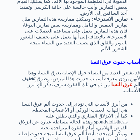
الدموية في المنطقة الموجود بها الألم، كما يمكنكِ القيام
ببعض التمارين وأنت جالسة على حافة الكرسي وتمديد
أحد الساقين إلى الأرض.
تمارين الاسترخاء:
ويمكنكِ ممارسة هذه التمارين مثل
تمارين التنفس والتأمل وممارسة بعض تمارين اليوغا،
فأن هذه التمارين تعمل على مساعدة العضلات على
الاسترخاء، بالإضافة إلى أنها تعمل على تخفيف الشعور
بالتوتر والقلق الذي يصيب العديد من النساء نتيجة
الشعور بالألم.
أسباب حدوث عرق النسا
قد تشعر العديد من النساء حول الإصابة بعرق النسا، وهذا
لأنهن يردن معرفة أسباب حدوث هذا المرض، وطرق
تخفيف
الم
عرق النسا
من ثم في تلك الفقرة سوف نذكر لكِ أبرز
الأسباب:
من أبرز الأسباب التي تؤدي إلى حدوث ألم عرق النسا
هي التهاب العصب الوركي أو الأعصاب المحيطة.
كما أن الانزلاق الفقاري والذي يطلق عليه
spondylolisthesis وهذه الحالة ببساطة عبارة عن انزلاق
القرص الهلامي، أمام الفقرة المتواجدة تحته.
ويمكن أن يحدث أيضاً ألم عرق النسا نتيجة حدوث إصابة
في العمود الفقري، أو ما يسمى بمتلازمة الكمثري