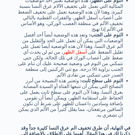
النوم على الظهر:
هذه الوضعية تعتبر أحد الوضعيات
المثالية التي تعمل على تخفيف الآلام عرق النسا بنسبة
كبيرة، وهذا لأن هذه الوضعية تعمل على تخفيف الضغط
على أعصاب أسفل الظهر، والفقرات القطنية بالتالي
تخفيف الألم في منطقة العصب الوركي، وهو الأساس
في الألم إذا تهيج.
النوم على الجنب:
وتعد هذه الوضعية أيضاً أحد أفضل
الوضعيات التي يمكن أن تعمل على الحد والتقليل من
ألم عرق النسا، وهذا لأن هذه الوضعية أيضاً تعمل على
تقليل الضغط على
أسفل الظهر
، من ثم لن يحدث أي
ضغط على أعصاب الورك في تلك الحالة، ولكن حتى
تتمكني من النوم في وضعية صحيحة عليك أن تنام على
الجنب بزاوية 90 درجة، مع ثني الركبتين إلى منطقة
الصدر حتى تتمكني من تفادى الألم.
النوم على سطح ثابت:
وتعتبر هذه النصيحة من أبرز
النصائح التي يمكن أن تتبعها الفتاة أو السيدة المصابة
بعرق النسا، وهذا لأن النوم على سطح ثابت يعمل على
الحفاظ على استقامة الظهر، ويمكن أيضاً أن تقومي
بإضافة وسادتين داعمتان للظهر على شرط أن تكون
الساقين مرتفعتان، مما يقلل كثيراً من الألم الذي يمكن
أن تشعري به.
في النهاية، أن طرق تخفيف الم عرق النسا كثيرة جداً وقد
ذكرنا لكِ في هذا المقال أهمها على الإطلاق، بالإضافة إلى