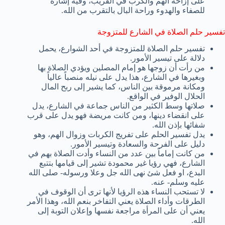
على إزاحة الهم والكرب في القريب، وفيه إشارة
للصفاء والهدوء وراحة البال بالتقرب من الله.
تفسير حلم الصلاة في الشارع للمتزوجة
تفسير حلم الصلاة للمتزوجة في أحد الشوارع، يحمل
دلالة على تيسير الأمور.
من رأت أن زوجها هو إمام المصلين ويؤدي الصلاة بها
وبغيرها في الشارع، هذا يدل على نيله منصباً عالياً
ومكانة مرموقة بين الناس، كما يشير إلى ربح المال
الحلال الوفير في الواقع.
صلاتها وسط الكثير من الناس جماعة في الشارع، يدل
على انقضاء دينها، ومن كانت مريضة فهو يدل على قرب
شفائها بإذن الله.
يدل تفسير الحلم على تفريج الكربات وزوال الهم، وهو
دليل على الفرحة والسعادة وتيسير الأمور.
من كانت إماماً بين عدد من النساء وأدت الصلاة بهم في
الشارع، فهي رؤيا غير محمودة تشير إلى قيامها بتتبع
البدع، او فعل شئ نهى الله جل وعلا ورسوله- صلى الله
عليه وسلم- عنه.
لا تستحب النساء هذه الرؤيا لأنها ترى أن الوقوف في
الطرقات وأداء الصلاة يعني التفاخر بنعم الله، وهذا الأمر
يعني أن على المرأة مراجعة نفسها وإعلان التوبة إلى
الله.