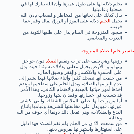
يحلم دلالة لها على طول عمرها وأن الله يبارك لها في
صحتها وعافيتها.
يدل كذلك على نجاتها من المخاطر والصعاب بإذن الله.
يحمل
الحلم
دلالة على الفوز أو الرزق بمال وفير عما
قريب.
سجود المتزوجة في المنام يدل على طلبها للتوبة من
الذنوب والمعاصي.
تفسير حلم الصلاة للمتزوجة
رؤيتها وهي تقف على تراب وتقيم
الصلاة
دون حواجز
بينها وبين الأرض يحمل معاني ودلالات سيئة؛ حيث يدل
على الحسرة والانكسار والفقر وضيق الحال.
من حلمت أنها تضحك كثيراً وأثناء صلاتها فهذا يشير إلى
عدم التزامها بالصلاة، ويدل الحلم على سطحيتها وعدم
أخذها أمور حياتها بالجدية والاهتمام الكافي، وهذا الأمر
قد يتسبب في خسارتها وفقدان بيتها وزوجها.
أما من رأت أنها تصلي بالملابس الشفافة والتي تكشف
عورتها، فهو يدل على مخالفتها للشريعة وقيامها باتباع
البدع والضلالات، وهي تفعل ذلك دونما أي خوف من الله
وعقابه.
من سمعت الآذان في الحلم ولم تقم للصلاة فهذا دليل
على استهتارها واستهزائها بفروض دينها.