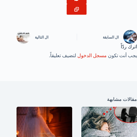
ال
السابقة
ال
التالية
اترك ردّاً
يجب أنت تكون
مسجل الدخول
لتضيف تعليقاً.
مقالات مشابهة