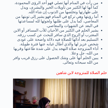
من رأت في المنام أنها تصلي فهو أحد الرؤى المحمودة،
كما أنها لها الكثير من تأويلات الخير والبشرى، ويدل
على طهارتها وتخلصها من الذنوب إن شاء الله.
أما رؤيتها وهي تركع في المنام فهو يشير إلى توبتها من
المعاصي، كما يدل على طلبها ولجوئها لله لمساعدتها
في البعد عن الشهوات والمعاصي.
يشير الحلم في الكثير من الأحيان للأب المسافر أو الابن
المغترب أو الزوج الذي سافر للبحث عن كسب رزقه.
التسليم بعد أدائها للصلاة فيه دلالة واضحة على عودى
شخص عزيز لها والذي أطال غيابه عنها فترة طويلة.
أداء المتزوجة صلاة التهجد يدل على شدة طاعتها وقربها
من الله- جل وعلا.
يبين الحلم أنها على وشك الحصول على رزق قريب وافر
من الله سبحانه وتعالى.
حلم الصلاة للمتزوجة لابن شاهين