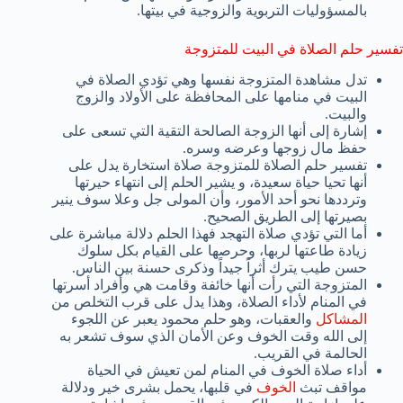
بالمسؤوليات التربوية والزوجية في بيتها.
تفسير حلم الصلاة في البيت للمتزوجة
تدل مشاهدة المتزوجة نفسها وهي تؤدي الصلاة في
البيت في منامها على المحافظة على الأولاد والزوج
والبيت.
إشارة إلى أنها الزوجة الصالحة التقية التي تسعى على
حفظ مال زوجها وعرضه وسره.
تفسير حلم الصلاة للمتزوجة صلاة استخارة يدل على
أنها تحيا حياة سعيدة، و يشير الحلم إلى انتهاء حيرتها
وترددها نحو أحد الأمور، وأن المولى جل وعلا سوف ينير
بصيرتها إلى الطريق الصحيح.
أما التي تؤدي صلاة التهجد فهذا الحلم دلالة مباشرة على
زيادة طاعتها لربها، وحرصها على القيام بكل سلوك
حسن طيب يترك أثراً جيداً وذكرى حسنة بين الناس.
المتزوجة التي رأت أنها خائفة وقامت هي وأفراد أسرتها
في المنام لأداء الصلاة، وهذا يدل على قرب التخلص من
المشاكل
والعقبات، وهو حلم محمود يعبر عن اللجوء
إلى الله وقت الخوف وعن الأمان الذي سوف تشعر به
الحالمة في القريب.
أداء صلاة الخوف في المنام لمن تعيش في الحياة
مواقف تبث
الخوف
في قلبها، يحمل بشرى خير ودلالة