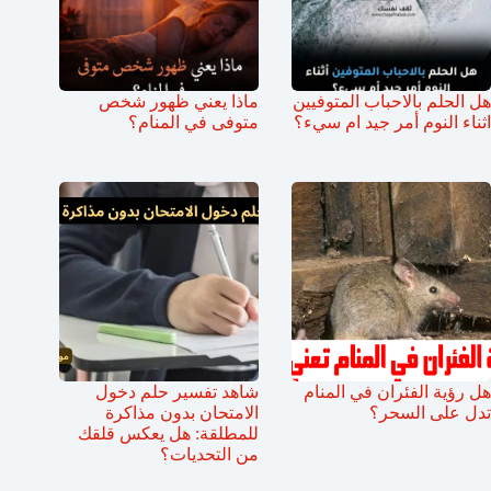
هل الحلم بالاحباب المتوفيين
ماذا يعني ظهور شخص
اثناء النوم أمر جيد ام سيء؟
متوفى في المنام؟
هل رؤية الفئران في المنام
شاهد تفسير حلم دخول
تدل على السحر؟
الامتحان بدون مذاكرة
للمطلقة: هل يعكس قلقك
من التحديات؟