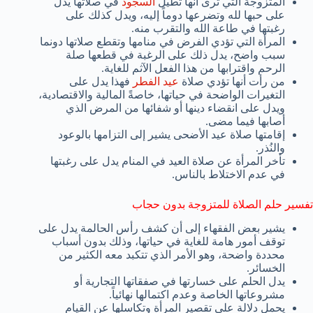
المتزوجة التي ترى أنها تطيل
السجود
في صلاتها يدل
على حبها لله وتضرعها دوماً إليه، ويدل كذلك على
رغبتها في طاعة الله والتقرب منه.
المرأة التي تؤدي الفرض في منامها وتقطع صلاتها دونما
سبب واضح، يدل ذلك على الرغبة في قطعها صلة
الرحم واقترابها من هذا الفعل الآثم للغاية.
من رأت أنها تؤدي صلاة
عيد الفطر
فهذا يدل على
التغيرات الواضحة في حياتها، خاصةً المالية والاقتصادية،
ويدل على انقضاء دينها أو شفائها من المرض الذي
أصابها فيما مضى.
إقامتها صلاة عيد الأضحى يشير إلى التزامها بالوعود
والنُذر.
تأخر المرأة عن صلاة العيد في المنام يدل على رغبتها
في عدم الاختلاط بالناس.
تفسير حلم الصلاة للمتزوجة بدون حجاب
يشير بعض الفقهاء إلى أن كشف رأس الحالمة يدل على
توقف أمور هامة للغاية في حياتها، وذلك بدون أسباب
محددة واضحة، وهو الأمر الذي تتكبد معه الكثير من
الخسائر.
يدل الحلم على خسارتها في صفقاتها التجارية أو
مشروعاتها الخاصة وعدم اكتمالها نهائياً.
يحمل دلالة على تقصير المرأة وتكاسلها عن القيام