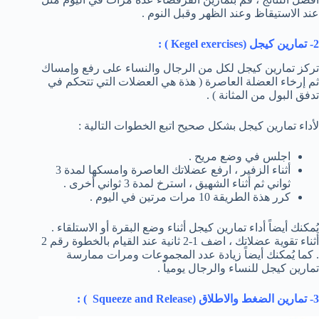
عند الاستيقاظ وعند الظهر وقبل النوم .
2- تمارين كيجل (
Kegel exercises
) :
تركز تمارين كيجل لكل من الرجال والنساء على رفع وإمساك
ثم إرخاء العضلة العاصرة ( هذة هي العضلات التي تتحكم في
تدفق البول من المثانة ) .
لأداء تمارين كيجل بشكل صحيح اتبع الخطوات التالية :
اجلس في وضع مريح .
أثناء الزفير ، ارفع عضلاتك العاصرة وامسكها لمدة 3
ثواني ثم أثناء الشهيق ، استرخ لمدة 3 ثواني أخرى .
كرر هذة الطريقة 10 مرات مرتين في اليوم .
يُمكنك أيضاً أداء تمارين كيجل أثناء وضع البقرة أو الاستلقاء .
أثناء تقوية عضلاتك ، اضف 1-2 ثانية عند القيام بالخطوة رقم 2
. كما يُمكنك أيضاً زيادة عدد المجموعات ومرات ممارسة
تمارين كيجل للنساء والرجال يومياً .
3- تمارين الضغط والاطلاق (
Squeeze and Release
) :