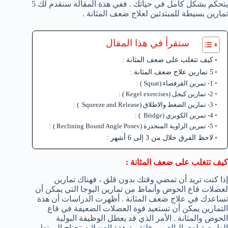
يتحكم بشكل كامل في حياتك . ففي هذة المقالة سنقدم لك 5
تمارين بسيطة للمبتدئين لعلاج ضعف المثانة .
ستقرأ في هذا المقال
كيف تتغلب على ضعف المثانة :
5 تمارين علاج ضعف المثانة :
1- تمرين القرفصاء (Squat ) :
2- تمارين كيجل (Kegel exercises ) :
3- تمارين الضغط والاطلاق (Squeeze and Release ) :
4- تمرين الكوبري (Bridge ) :
5- تمرين الزاوية المنحدرة (Reclining Bound Angle Posev ) :
لاحظ الفرق خلال من 3 إلى 6 أشهر :
كيف تتغلب على ضعف المثانة :
إذا كنت تريد أن تمضي وقتك بدون قلق ، فهناك تمارين
لعضلات قاع الحوض وأنماط من تمارين اليوجا التي يمكن أن
تساعدك في علاج ضعف المثانة . أظهرت الدراسات أن هذة
التمارين يمكن أن تستعيد قوة العضلات الضعيفة في قاع
الحوض والمثانة . الأمر الذي قد يعطل الوظيفة البولية
الطبيعية لدى البالغين . فلتقوية هذة العضلات تحتاج إلى تعلم