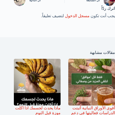
ال
السابقة
ال
التالية
اترك ردّاً
يجب أنت تكون
مسجل الدخول
لتضيف تعليقاً.
مقالات مشابهة
أقوى الأوراق النباتية أثبتت
ماذا يحدث لجسمك اذا اكلت
الدراسات فعاليتها في دعم
موزة قبل النوم