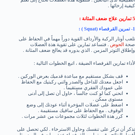
كيفية إرخائها .
5 تمارين علاج ضعف المثانة :
1- تمرين القرفصاء (
Squat
) :
تلعب أوتار الركبة والأرداف القوية دوراً مهماً في الحفاظ على
صحة
الحوض
. فتساعد تمارين على تقوية هذة العضلات
وإطلاق التوتر المزمن . الذي بدوره قد يعالج ضعف المثانة .
لأداء تمارين القرفصاء الضيقة ، اتبع الخطوات التالية :
قف بشكل مستقيم مع مباعدة قدميك بعرض الوركين .
اجعل معدتك للداخل والصدر واثني ركبتيك مع الحفاظ
على عمودك الفقري مستقيماً .
انحني كما لو كنت جالساً ، حاول أن تصل إلى أدنى
مستوى ممكن .
اضغط على عضلات المؤخرة أثناء عودتك إلى وضع
الوقوف . مع الحفاظ على ساقيك مستقيمة .
كرر هذة الخطوات لثلاث مجموعات من عشر مرات .
تذكر أن تركز على تنفسك وحاول الاسترخاء . لكي تحصل على
أفضل النتائج ، قم بتمارين القرفصاء عدة مرات في اليوم مثل