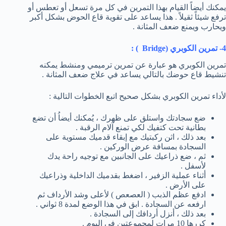
يمكنك أيضاً القيام بهذا التمرين في كل مرة تسعل أو تعطس أو
ترفع شيئاً ثقيلاً . هذا يساعد على تقوية قاع الحوض بشكل أكبر
ويحارب ويمنع ضعف المثانة .
4- تمرين الكوبري (
Bridge
) :
تمرين الكوبري هو عبارة عن تمرين ترميمي ومنشط يمكنه
تنشيط قاع حوضك بالتالي يساعد في علاج ضعف المثانة .
لأداء تمرين الكوبري بشكل صحيح اتبع الخطوات التالية :
ضع سجادتك واستلق على ظهرك ، يُمكنك أيضاُ أن تضع
بطانية تحت كتفيك لكي تمنع آلام الرقبة .
بعد ذلك ، اثن ركبتيك مع إبقاء قدميك مستوية على
السجادة بمسافة عرض الوركين .
ثم ، ضع ذراعيك على الجانبين مع توجيه راحة يدك
لأسفل .
أثناء عملية الزفير ، اضغط بقدميك الداخلية وذراعيك
على الأرض .
ادفع عظم الذبب ( العصعص ) لأعلى وشد الأرداف ثم
ارفعه عن السجادة . ابق في هذا الوضع لمدة 8 ثواني .
بعد ذلك ، أنزل أردافك إلى السجادة .
كررها 10 مرات لمجموعتين في اليوم .