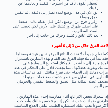
السفلي بقوة ، تأكد من استرخاء كتفيك وإبعادهما عن
رقبتك .
ابق الآن في هذا الوضع لمدة تصل إلى دقيقة ، ثم تنفس
بعمق وببطء .
ازفر واخرج من الوضع ، لكن قبل القيام بذلك اضغط
على أسفل ظهرك وركبتيك على الأرض لكي تحصل على
التمدد المطلوب .
بعد ذلك عانق ركبتيك وحرك من جانب إلى آخر .
لاحظ الفرق خلال من 3 إلى 6 أشهر :
كما نعلم جميعاً ، لا تحدث النتائج المرغوبة بين عيشة وضحاها .
فقد تبدأ في ملاحظة الفرق بعد القيام بهذة التمارين باستمرار
لمدة من 3 إلى 6 أشعر . فيمكنك استعادة السيطرة على
مثانتك وتقوية عضلاتها . مما يجعلك قادراً على التحكم في عدد
مرات ذهابك إلى الحمام حتى تفرغ مثانتك . كما قد تساعد هذة
التمارين في التقليل من خطر حدوث مضاعفات مرتبطة
بضعف عضلا المثانة مثل الضيق والضغط النفسي والحرمان
من النوم .
إذا شعرك ببعض الانزعاج أثناء ممارسة إحدى هذة التمارين ،
فارتدي ضمادات خفيفة . لكن إذا لم تتحسن حالتك وأصبحت
أكثر سوءاً يجب عليك استشارة الطبيب لتلقي العلاج المناسب