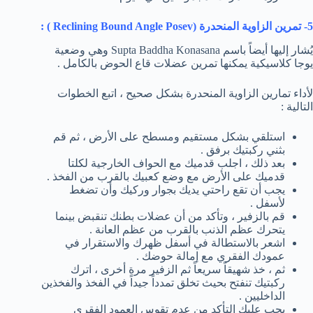
5- تمرين الزاوية المنحدرة (
Reclining Bound Angle Posev
) :
يُشار إليها أيضاً باسم Supta Baddha Konasana وهي وضعية
يوجا كلاسيكية يمكنها تمرين عضلات قاع الحوض بالكامل .
لأداء تمارين الزاوية المنحدرة بشكل صحيح ، اتبع الخطوات
التالية :
استلقي بشكل مستقيم ومسطح على الأرض ، ثم قم
بثني ركبتيك برفق .
بعد ذلك ، اجلب قدميك مع الحواف الخارجية لكلتا
قدميك على الأرض مع وضع كعبيك بالقرب من الفخذ .
يجب أن تقع راحتي يديك بجوار وركيك وأن تضغط
لأسفل .
قم بالزفير ، وتأكد من أن عضلات بطنك تنقبض بينما
يتحرك عظم الذنب بالقرب من عظم العانة .
اشعر بالاستطالة في أسفل ظهرك والاستقرار في
عمودك الفقري مع إمالة حوضك .
ثم ، خذ شهيقاً سريعاً ثم الزفير مرة أخرى ، اترك
ركبتيك تنفتح بحيث تخلق تمدداً جيداً في الفخذ والفخذين
الداخليين .
يجب عليك التأكد من عدم تقوس العمود الفقري